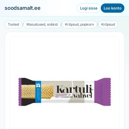
soodsamalt.ee
Logi sisse
Loo konto
Tooted
/
Maiustused, snäkid
/
Krõpsud, popkorn
/
Krõpsud