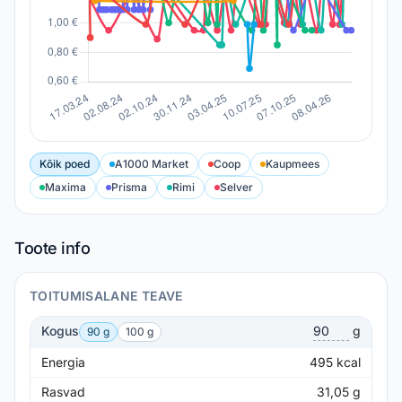
Kõik poed
A1000 Market
Coop
Kaupmees
Maxima
Prisma
Rimi
Selver
Toote info
TOITUMISALANE TEAVE
Kogus
g
90 g
100 g
Energia
495
kcal
Rasvad
31,05
g