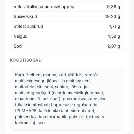
millest küllastunud rasvhapped
9,36
g
Süsivesikud
49,23
g
millest suhkrud
1,71
g
Valgud
4,59
g
Sool
2,07
g
KOOSTISOSAD
Kartulihelbed, manna, kartulitärklis, rapsiõli,
maitseainesegu (lõhna- ja maitseained,
maltodekstriin, sool, suhkur; lõhna- ja
maitsetugevdajad (naatriumvesinikglutamaat,
dinaatrium-5-inosinaat); paakumisvastane aine
trikaltsiumfosfaat; happesuse regulaatorid
(PIIMHAPE, kaltsiumlaktaat, sidrunhape);
paksendaja kummiaraabik; palmiõli; toiduvärv
kurkumiin), sool.