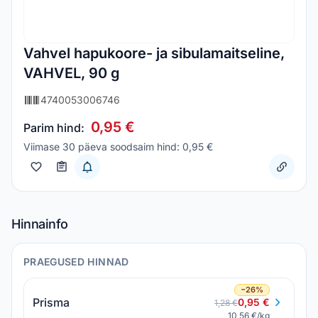
Vahvel hapukoore- ja sibulamaitseline,
VAHVEL, 90 g
4740053006746
0,95 €
Parim hind:
Viimase 30 päeva soodsaim hind: 0,95 €
Hinnainfo
PRAEGUSED HINNAD
−26%
Prisma
0,95 €
1,28 €
10,56 €/kg