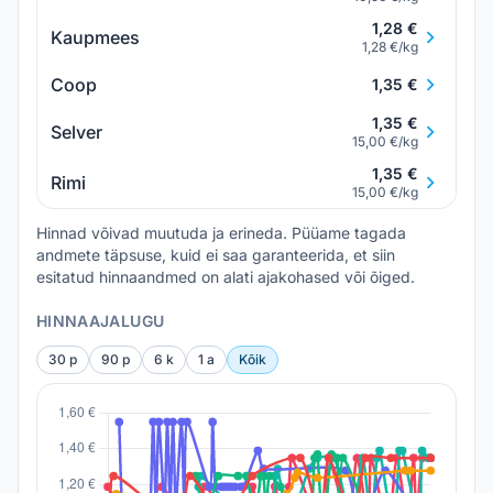
1,28 €
Kaupmees
1,28 €/kg
Coop
1,35 €
1,35 €
Selver
15,00 €/kg
1,35 €
Rimi
15,00 €/kg
Hinnad võivad muutuda ja erineda. Püüame tagada
andmete täpsuse, kuid ei saa garanteerida, et siin
esitatud hinnaandmed on alati ajakohased või õiged.
HINNAAJALUGU
30 p
90 p
6 k
1 a
Kõik