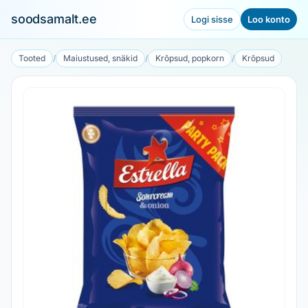
soodsamalt.ee
Logi sisse
Loo konto
Tooted
/
Maiustused, snäkid
/
Krõpsud, popkorn
/
Krõpsud