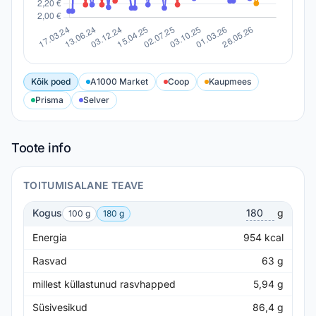
Kõik poed
A1000 Market
Coop
Kaupmees
Prisma
Selver
Toote info
TOITUMISALANE TEAVE
Kogus
g
100 g
180 g
Energia
954
kcal
Rasvad
63
g
millest küllastunud rasvhapped
5,94
g
Süsivesikud
86,4
g