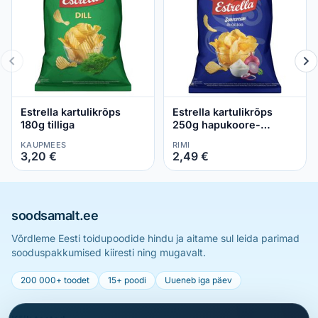
Estrella kartulikrõps
Estrella kartulikrõps
180g tilliga
250g hapukoore-
sibulamaitseline
KAUPMEES
RIMI
3,20 €
2,49 €
soodsamalt.ee
Võrdleme Eesti toidupoodide hindu ja aitame sul leida parimad
sooduspakkumised kiiresti ning mugavalt.
200 000+ toodet
15+ poodi
Uueneb iga päev