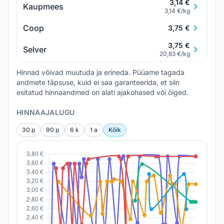
3,14 €
Kaupmees
3,14 €/kg
Coop
3,75 €
3,75 €
Selver
20,83 €/kg
Hinnad võivad muutuda ja erineda. Püüame tagada
andmete täpsuse, kuid ei saa garanteerida, et siin
esitatud hinnaandmed on alati ajakohased või õiged.
HINNAAJALUGU
30 p
90 p
6 k
1 a
Kõik