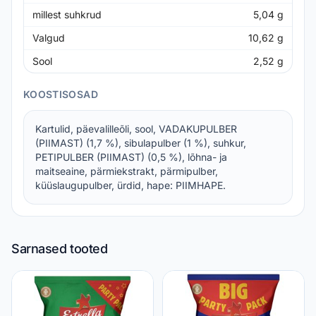
millest suhkrud
5,04
g
Valgud
10,62
g
Sool
2,52
g
KOOSTISOSAD
Kartulid, päevalilleõli, sool, VADAKUPULBER
(PIIMAST) (1,7 %), sibulapulber (1 %), suhkur,
PETIPULBER (PIIMAST) (0,5 %), lõhna- ja
maitseaine, pärmiekstrakt, pärmipulber,
küüslaugupulber, ürdid, hape: PIIMHAPE.
Sarnased tooted