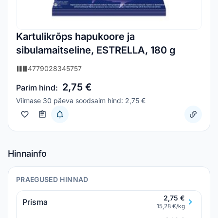
Kartulikrõps hapukoore ja
sibulamaitseline, ESTRELLA, 180 g
4779028345757
2,75 €
Parim hind:
Viimase 30 päeva soodsaim hind: 2,75 €
Hinnainfo
PRAEGUSED HINNAD
2,75 €
Prisma
15,28 €/kg