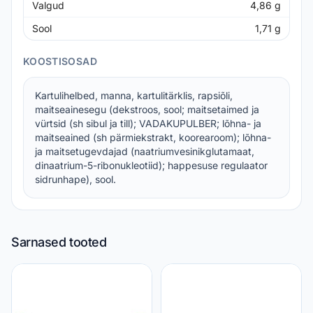
Valgud
4,86
g
Sool
1,71
g
KOOSTISOSAD
Kartulihelbed, manna, kartulitärklis, rapsiõli,
maitseainesegu (dekstroos, sool; maitsetaimed ja
vürtsid (sh sibul ja till); VADAKUPULBER; lõhna- ja
maitseained (sh pärmiekstrakt, koorearoom); lõhna-
ja maitsetugevdajad (naatriumvesinikglutamaat,
dinaatrium-5-ribonukleotiid); happesuse regulaator
sidrunhape), sool.
Sarnased tooted