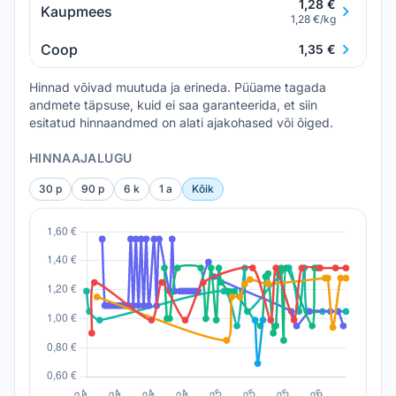
1,28 €
Kaupmees
1,28 €/kg
Coop
1,35 €
Hinnad võivad muutuda ja erineda. Püüame tagada
andmete täpsuse, kuid ei saa garanteerida, et siin
esitatud hinnaandmed on alati ajakohased või õiged.
HINNAAJALUGU
30 p
90 p
6 k
1 a
Kõik