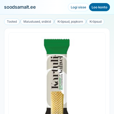
soodsamalt.ee
Logi sisse
Loo konto
Tooted
/
Maiustused, snäkid
/
Krõpsud, popkorn
/
Krõpsud