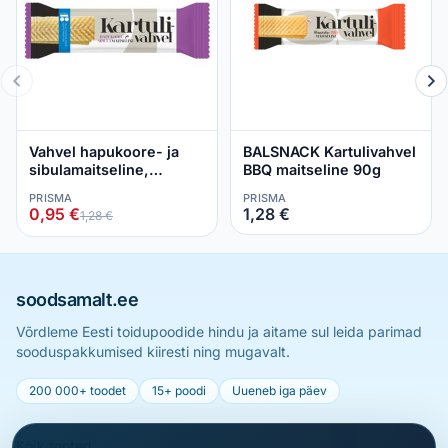
Vahvel hapukoore- ja
BALSNACK Kartulivahvel
sibulamaitseline,
BBQ maitseline 90g
VAHVEL, 90 g
PRISMA
PRISMA
0,95 €
1,28 €
1,28 €
soodsamalt.ee
Võrdleme Eesti toidupoodide hindu ja aitame sul leida parimad
sooduspakkumised kiiresti ning mugavalt.
200 000+ toodet
15+ poodi
Uueneb iga päev
Kõik tooted