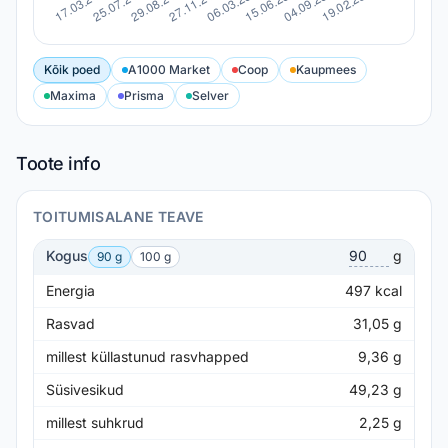
Kõik poed
A1000 Market
Coop
Kaupmees
Maxima
Prisma
Selver
Toote info
TOITUMISALANE TEAVE
Kogus
g
90 g
100 g
Energia
497
kcal
Rasvad
31,05
g
millest küllastunud rasvhapped
9,36
g
Süsivesikud
49,23
g
millest suhkrud
2,25
g