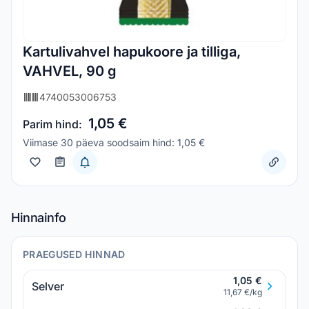
Kartulivahvel hapukoore ja tilliga,
VAHVEL, 90 g
4740053006753
1,05 €
Parim hind:
Viimase 30 päeva soodsaim hind: 1,05 €
Hinnainfo
PRAEGUSED HINNAD
1,05 €
Selver
11,67 €/kg