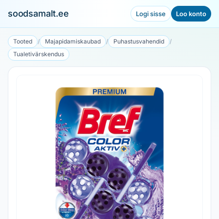
soodsamalt.ee
Logi sisse
Loo konto
Tooted
/
Majapidamiskaubad
/
Puhastusvahendid
/
Tualetivärskendus