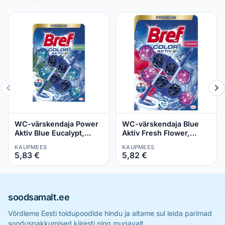
WC-värskendaja Power
WC-värskendaja Blue
Aktiv Blue Eucalypt,
Aktiv Fresh Flower,
BREF, 2x50 g
BREF, 2x50 g
KAUPMEES
KAUPMEES
5,83 €
5,82 €
soodsamalt.ee
Võrdleme Eesti toidupoodide hindu ja aitame sul leida parimad
sooduspakkumised kiiresti ning mugavalt.