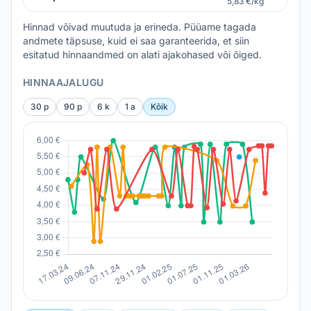
5,83 €/kg
Hinnad võivad muutuda ja erineda. Püüame tagada
andmete täpsuse, kuid ei saa garanteerida, et siin
esitatud hinnaandmed on alati ajakohased või õiged.
HINNAAJALUGU
30 p
90 p
6 k
1 a
Kõik