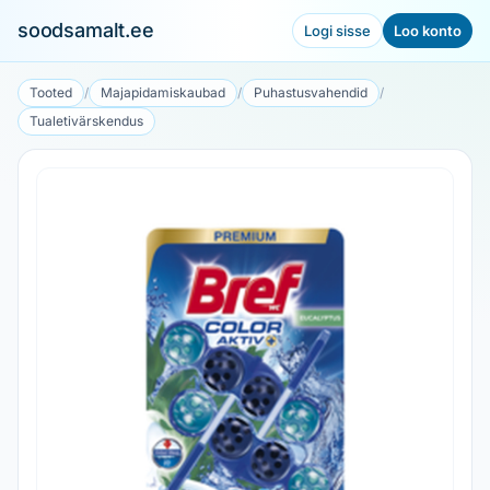
soodsamalt.ee
Logi sisse
Loo konto
Tooted
/
Majapidamiskaubad
/
Puhastusvahendid
/
Tualetivärskendus