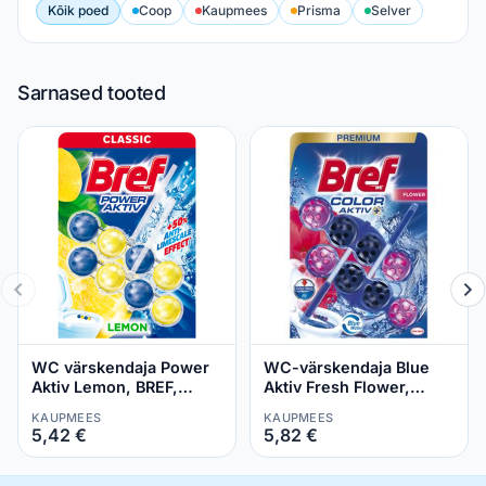
Kõik poed
Coop
Kaupmees
Prisma
Selver
Sarnased tooted
WC värskendaja Power
WC-värskendaja Blue
Aktiv Lemon, BREF,
Aktiv Fresh Flower,
2x50 g
BREF, 2x50 g
KAUPMEES
KAUPMEES
5,42 €
5,82 €