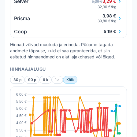
Selver
3,29 €
5,29 €
32,90 €/kg
3,98 €
Prisma
39,80 €/kg
Coop
5,19 €
Hinnad võivad muutuda ja erineda. Püüame tagada
andmete täpsuse, kuid ei saa garanteerida, et siin
esitatud hinnaandmed on alati ajakohased või õiged.
HINNAAJALUGU
30 p
90 p
6 k
1 a
Kõik