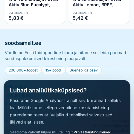
Aktiv Blue Eucalypt,
Aktiv Lemon, BREF,
BREF, 2x50 g
2x50 g
KAUPMEES
KAUPMEES
5,83 €
5,42 €
soodsamalt.ee
Võrdleme Eesti toidupoodide hindu ja aitame sul leida parimad
sooduspakkumised kiiresti ning mugavalt.
200 000+ toodet
15+ poodi
Uueneb iga päev
Kõik tooted
Lubad analüütikaküpsised?
Toidukaubad
Kasutame Google Analyticsit ainult siis, kui annad selleks
Muud tooted
loa. Mõõdistame sellega veebilehe kasutamist ning
parendame teenust. Vajalikud tehnilised salvestused
© 2026 soodsamalt.ee
Tagasiside
jäävad alati sisse.
Privaatsustingimused
Muuda küpsiste valikut
Saad oma valikult hiljem muuta lingilt
Privaatsustingimused
.