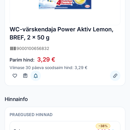
WC-värskendaja Power Aktiv Lemon,
BREF, 2 x 50 g
9000100656832
3,29 €
Parim hind:
Viimase 30 päeva soodsaim hind: 3,29 €
Hinnainfo
PRAEGUSED HINNAD
−38%