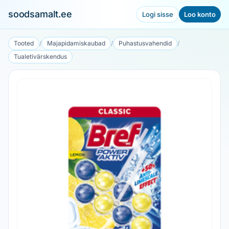
soodsamalt.ee
Logi sisse
Loo konto
Tooted
/
Majapidamiskaubad
/
Puhastusvahendid
/
Tualetivärskendus