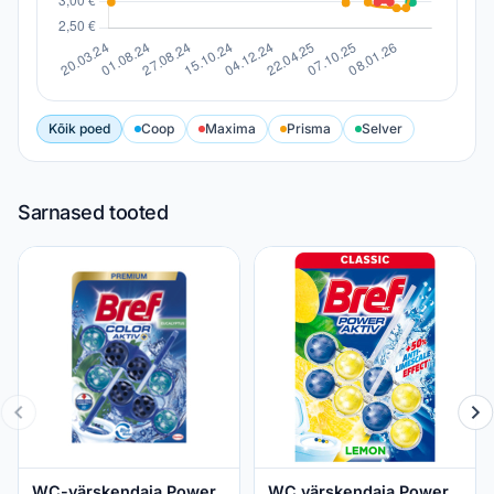
Kõik poed
Coop
Maxima
Prisma
Selver
Sarnased tooted
WC-värskendaja Power
WC värskendaja Power