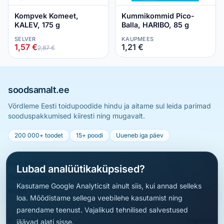
Kompvek Komeet,
Kummikommid Pico-
KALEV, 175 g
Balla, HARIBO, 85 g
SELVER
KAUPMEES
1,57 €
1,21 €
2,87 €
soodsamalt.ee
Võrdleme Eesti toidupoodide hindu ja aitame sul leida parimad
sooduspakkumised kiiresti ning mugavalt.
200 000+ toodet
15+ poodi
Uueneb iga päev
Kõik tooted
Lubad analüütikaküpsised?
Toidukaubad
Kasutame Google Analyticsit ainult siis, kui annad selleks
Muud tooted
loa. Mõõdistame sellega veebilehe kasutamist ning
parendame teenust. Vajalikud tehnilised salvestused
© 2026 soodsamalt.ee
Tagasiside
jäävad alati sisse.