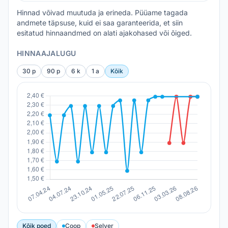
Hinnad võivad muutuda ja erineda. Püüame tagada
andmete täpsuse, kuid ei saa garanteerida, et siin
esitatud hinnaandmed on alati ajakohased või õiged.
HINNAAJALUGU
30 p
90 p
6 k
1 a
Kõik
Kõik poed
Coop
Selver