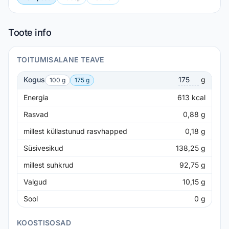
Toote info
TOITUMISALANE TEAVE
Kogus
g
100 g
175 g
Energia
613
kcal
Rasvad
0,88
g
millest küllastunud rasvhapped
0,18
g
Süsivesikud
138,25
g
millest suhkrud
92,75
g
Valgud
10,15
g
Sool
0
g
KOOSTISOSAD