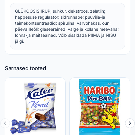
GLÜKOOSISIIRUP; suhkur, dekstroos, zelatiin;
happesuse regulaator: sidrunhape; puuvilja-ja
taimekontsentraadid: spirulina, värvohakas, õun;
päevalilleõli; glaseerained: valge ja kollane meevaha;
lõhna-ja maitseained. Võib sisaldada PIIMA ja NISU
jälgi.
Sarnased tooted