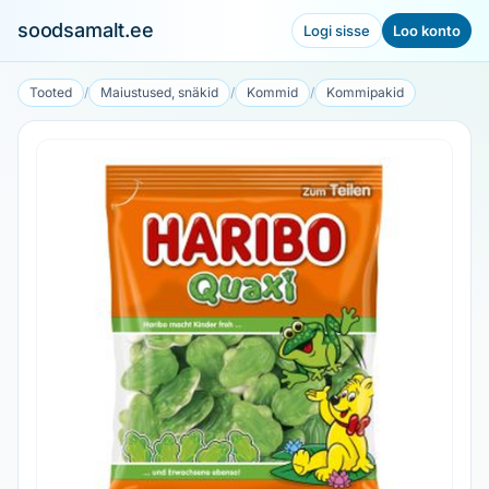
soodsamalt.ee
Logi sisse
Loo konto
Tooted
/
Maiustused, snäkid
/
Kommid
/
Kommipakid