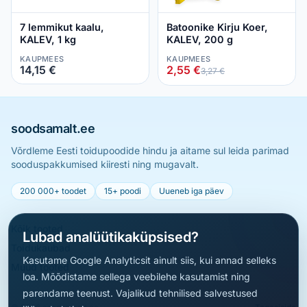
7 lemmikut kaalu,
Batoonike Kirju Koer,
KALEV, 1 kg
KALEV, 200 g
KAUPMEES
KAUPMEES
14,15 €
2,55 €
3,27 €
soodsamalt.ee
Võrdleme Eesti toidupoodide hindu ja aitame sul leida parimad
sooduspakkumised kiiresti ning mugavalt.
200 000+ toodet
15+ poodi
Uueneb iga päev
Kõik tooted
Lubad analüütikaküpsised?
Toidukaubad
Kasutame Google Analyticsit ainult siis, kui annad selleks
Muud tooted
loa. Mõõdistame sellega veebilehe kasutamist ning
parendame teenust. Vajalikud tehnilised salvestused