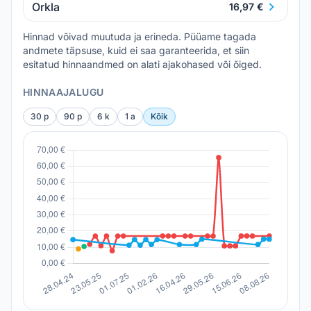
Orkla
16,97 €
Hinnad võivad muutuda ja erineda. Püüame tagada
andmete täpsuse, kuid ei saa garanteerida, et siin
esitatud hinnaandmed on alati ajakohased või õiged.
HINNAAJALUGU
30 p
90 p
6 k
1 a
Kõik