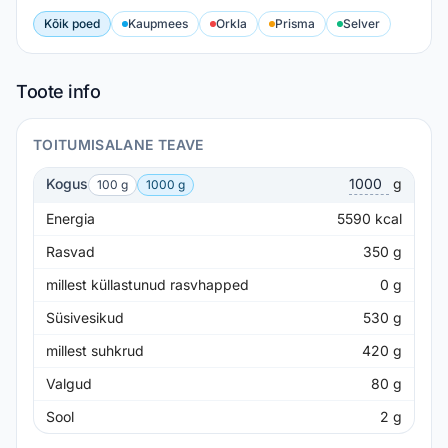
Kõik poed
Kaupmees
Orkla
Prisma
Selver
Toote info
TOITUMISALANE TEAVE
Kogus
g
100 g
1000 g
Energia
5590
kcal
Rasvad
350
g
millest küllastunud rasvhapped
0
g
Süsivesikud
530
g
millest suhkrud
420
g
Valgud
80
g
Sool
2
g