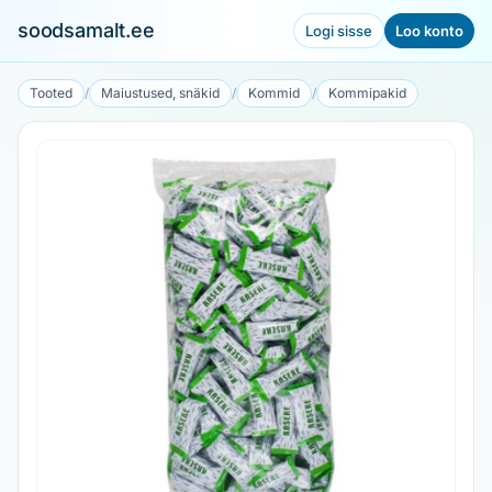
soodsamalt.ee
Logi sisse
Loo konto
Tooted
/
Maiustused, snäkid
/
Kommid
/
Kommipakid