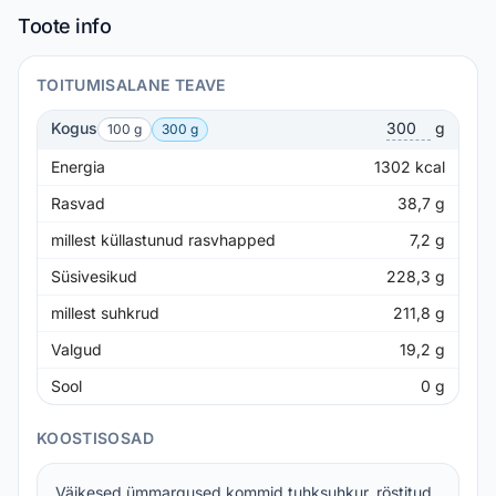
Toote info
TOITUMISALANE TEAVE
Kogus
g
100 g
300 g
Energia
1302
kcal
Rasvad
38,7
g
millest küllastunud rasvhapped
7,2
g
Süsivesikud
228,3
g
millest suhkrud
211,8
g
Valgud
19,2
g
Sool
0
g
KOOSTISOSAD
Väikesed ümmargused kommid tuhksuhkur, röstitud