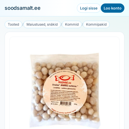
soodsamalt.ee
Logi sisse
Loo konto
Tooted
/
Maiustused, snäkid
/
Kommid
/
Kommipakid