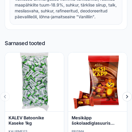
maapähklite tuum-18.9%, suhkur, tärklise siirup, talk,
mesilasvaha, suhkur, rafineeritud, deodoreeritud
päevalilleõli, lõhna-jamaitseaine "Vanilliin".
Sarnased tooted
KALEV Batoonike
Mesikäpp
Kaseke 1kg
šokolaadiglasuuris
kakaobatoonike, KALEV,
KAUPMEES
PRISMA