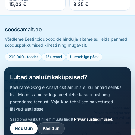
200 g
15,03 €
3,35 €
soodsamalt.ee
Võrdleme Eesti toidupoodide hindu ja aitame sul leida parimad
sooduspakkumised kiiresti ning mugavalt.
200 000+ toodet
15+ poodi
Uueneb iga päev
Kõik tooted
Lubad analüütikaküpsised?
Toidukaubad
Kasutame Google Analyticsit ainult siis, kui annad selleks
Muud tooted
loa. Mõõdistame sellega veebilehe kasutamist ning
parendame teenust. Vajalikud tehnilised salvestused
© 2026 soodsamalt.ee
Tagasiside
jäävad alati sisse.
Privaatsustingimused
Muuda küpsiste valikut
Saad oma valikult hiljem muuta lingilt
Privaatsustingimused
.
info@soodsamalt.ee
Nõustun
Keeldun