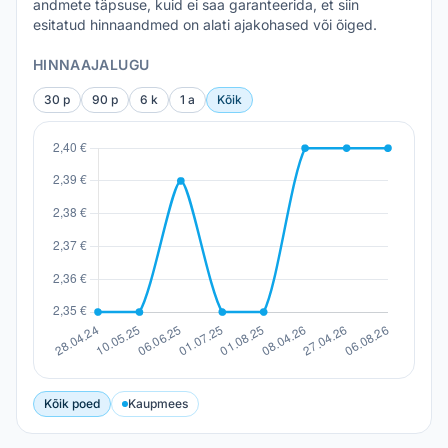
andmete täpsuse, kuid ei saa garanteerida, et siin
esitatud hinnaandmed on alati ajakohased või õiged.
HINNAAJALUGU
30 p
90 p
6 k
1 a
Kõik
Kõik poed
Kaupmees