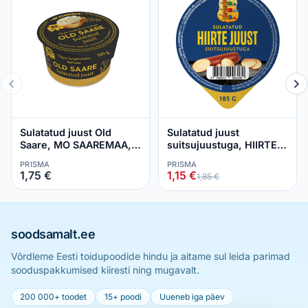
Sulatatud juust Old
Sulatatud juust
Saare, MO SAAREMAA,
suitsujuustuga, HIIRTE
185 g
JUUST, 185 g
PRISMA
PRISMA
1,75 €
1,15 €
1,85 €
soodsamalt.ee
Võrdleme Eesti toidupoodide hindu ja aitame sul leida parimad
sooduspakkumised kiiresti ning mugavalt.
200 000+ toodet
15+ poodi
Uueneb iga päev