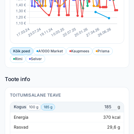
Kõik poed
A1000 Market
Kaupmees
Prisma
Rimi
Selver
Toote info
TOITUMISALANE TEAVE
Kogus
g
100 g
185 g
Energia
370
kcal
Rasvad
29,6
g