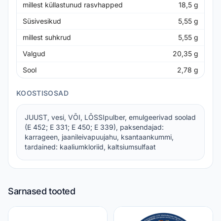
millest küllastunud rasvhapped
18,5
g
Süsivesikud
5,55
g
millest suhkrud
5,55
g
Valgud
20,35
g
Sool
2,78
g
KOOSTISOSAD
JUUST, vesi, VÕI, LÕSSIpulber, emulgeerivad soolad
(E 452; E 331; E 450; E 339), paksendajad:
karrageen, jaanileivapuujahu, ksantaankummi,
tardained: kaaliumkloriid, kaltsiumsulfaat
Sarnased tooted