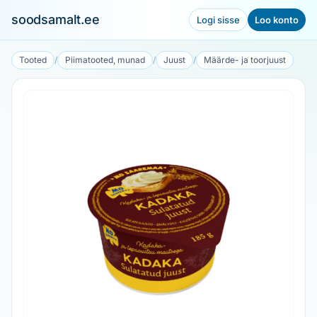
soodsamalt.ee
Logi sisse
Loo konto
Tooted
/
Piimatooted, munad
/
Juust
/
Määrde- ja toorjuust