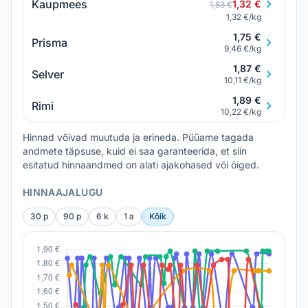
Kaupmees
1,32 €
1,83 €
1,32 €/kg
1,75 €
Prisma
9,46 €/kg
1,87 €
Selver
10,11 €/kg
1,89 €
Rimi
10,22 €/kg
Hinnad võivad muutuda ja erineda. Püüame tagada
andmete täpsuse, kuid ei saa garanteerida, et siin
esitatud hinnaandmed on alati ajakohased või õiged.
HINNAAJALUGU
30 p
90 p
6 k
1 a
Kõik