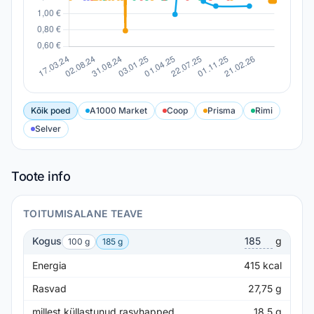
Kõik poed
A1000 Market
Coop
Prisma
Rimi
Selver
Toote info
TOITUMISALANE TEAVE
Kogus
g
100 g
185 g
Energia
415
kcal
Rasvad
27,75
g
millest küllastunud rasvhapped
18,5
g