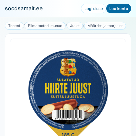
soodsamalt.ee
Logi sisse
Loo konto
Tooted
/
Piimatooted, munad
/
Juust
/
Määrde- ja toorjuust