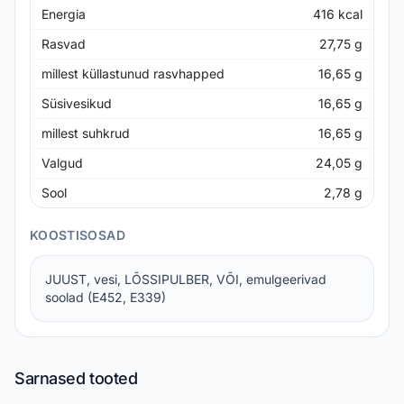
Energia
416
kcal
Rasvad
27,75
g
millest küllastunud rasvhapped
16,65
g
Süsivesikud
16,65
g
millest suhkrud
16,65
g
Valgud
24,05
g
Sool
2,78
g
KOOSTISOSAD
JUUST, vesi, LÕSSIPULBER, VÕI, emulgeerivad
soolad (E452, E339)
Sarnased tooted