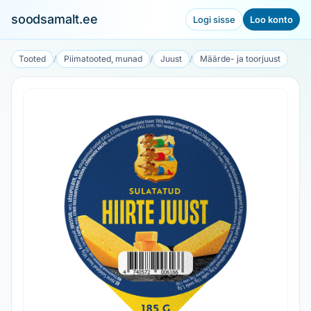
soodsamalt.ee
Logi sisse
Loo konto
Tooted
/
Piimatooted, munad
/
Juust
/
Määrde- ja toorjuust