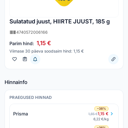
Sulatatud juust, HIIRTE JUUST, 185 g
4740572006166
1,15 €
Parim hind:
Viimase 30 päeva soodsaim hind: 1,15 €
Hinnainfo
PRAEGUSED HINNAD
−38%
Prisma
1,15 €
1,85 €
6,22 €/kg
−36%