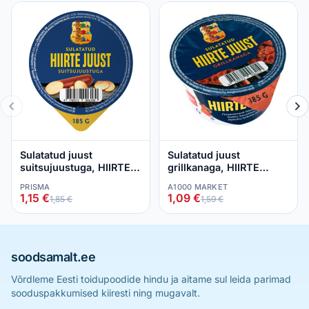
Sulatatud juust
Sulatatud juust
suitsujuustuga, HIIRTE
grillkanaga, HIIRTE
JUUST, 185 g
JUUST, 185 g
PRISMA
A1000 MARKET
1,15 €
1,09 €
1,85 €
1,59 €
soodsamalt.ee
Võrdleme Eesti toidupoodide hindu ja aitame sul leida parimad
sooduspakkumised kiiresti ning mugavalt.