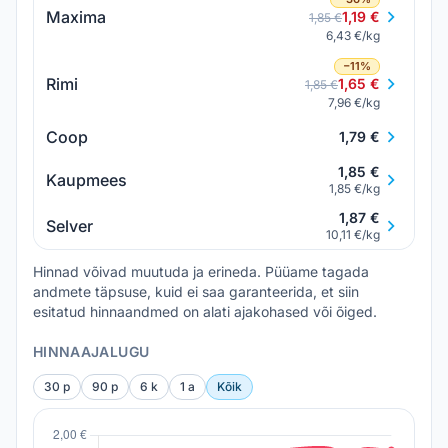
Maxima
1,19 €
1,85 €
6,43 €/kg
−11%
Rimi
1,65 €
1,85 €
7,96 €/kg
Coop
1,79 €
1,85 €
Kaupmees
1,85 €/kg
1,87 €
Selver
10,11 €/kg
Hinnad võivad muutuda ja erineda. Püüame tagada
andmete täpsuse, kuid ei saa garanteerida, et siin
esitatud hinnaandmed on alati ajakohased või õiged.
HINNAAJALUGU
30 p
90 p
6 k
1 a
Kõik