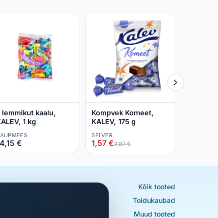
Batoonik
KALEV, 1
PRISMA
1,98 €
2,
 lemmikut kaalu,
Kompvek Komeet,
ALEV, 1 kg
KALEV, 175 g
AUPMEES
SELVER
4,15 €
1,57 €
2,87 €
Kõik tooted
Toidukaubad
Muud tooted