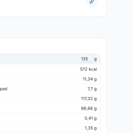
g
572
kcal
11,34
g
pped
7,7
g
117,32
g
96,66
g
0,41
g
1,35
g