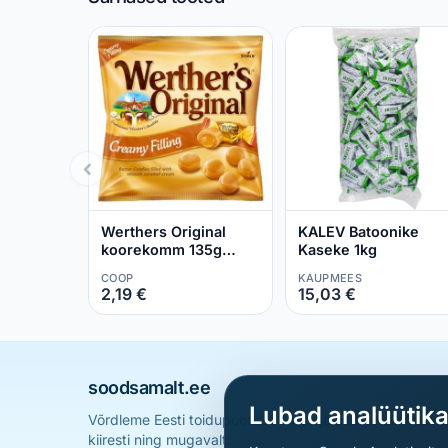
Werthers Original
KALEV Batoonike
koorekomm 135g
Kaseke 1kg
iirise täidisega
COOP
KAUPMEES
2,19 €
15,03 €
soodsamalt.ee
Lubad analüütik
Võrdleme Eesti toidupoodide hindu ja aitame sul leid
kiiresti ning mugavalt.