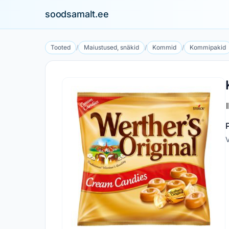
soodsamalt.ee
Tooted
/
Maiustused, snäkid
/
Kommid
/
Kommipakid
V