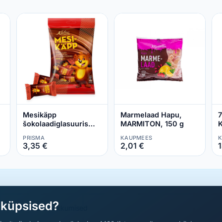
Mesikäpp
Marmelaad Hapu,
7
šokolaadiglasuuris
MARMITON, 150 g
K
kakaobatoonike,
PRISMA
KAUPMEES
K
KALEV, 200 g
3,35 €
2,01 €
1
aküpsised?
a parimad sooduspakkumised