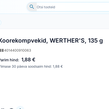
Koorekompvekid, WERTHER'S, 135 g
4014400910063
1,88 €
Parim hind:
iimase 30 päeva soodsaim hind: 1,88 €