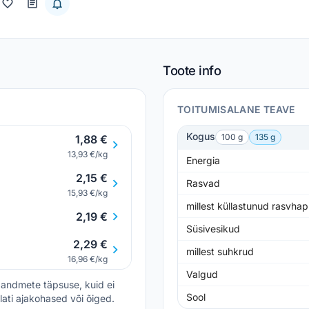
Toote info
TOITUMISALANE TEAVE
Kogus
100 g
135 g
1,88 €
13,93 €/kg
Energia
2,15 €
Rasvad
15,93 €/kg
millest küllastunud rasvha
2,19 €
Süsivesikud
2,29 €
millest suhkrud
16,96 €/kg
Valgud
andmete täpsuse, kuid ei
Sool
lati ajakohased või õiged.