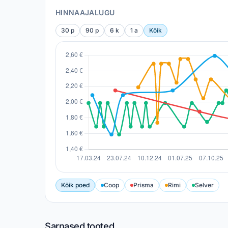
HINNAAJALUGU
30 p
90 p
6 k
1 a
Kõik
Kõik poed
Coop
Prisma
Rimi
Selver
Sarnased tooted