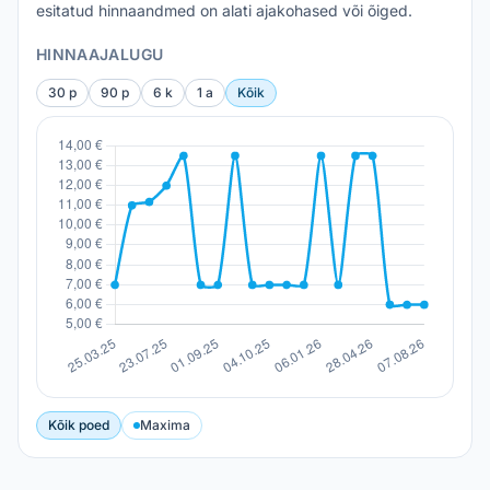
esitatud hinnaandmed on alati ajakohased või õiged.
HINNAAJALUGU
30 p
90 p
6 k
1 a
Kõik
Kõik poed
Maxima