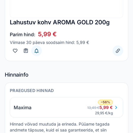
Lahustuv kohv AROMA GOLD 200g
5,99 €
Parim hind:
Viimase 30 päeva soodsaim hind: 5,99 €
Hinnainfo
PRAEGUSED HINNAD
−56%
Maxima
5,99 €
13,49 €
29,95 €/kg
Hinnad võivad muutuda ja erineda. Püüame tagada
andmete täpsuse, kuid ei saa garanteerida, et siin