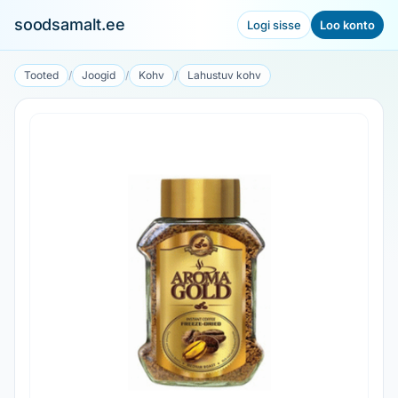
soodsamalt.ee
Logi sisse
Loo konto
Tooted
/
Joogid
/
Kohv
/
Lahustuv kohv