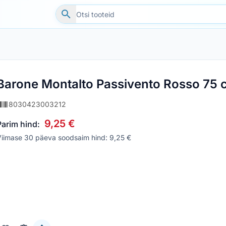
Barone Montalto Passivento Rosso 75 c
8030423003212
9,25 €
Parim hind:
Viimase 30 päeva soodsaim hind: 9,25 €