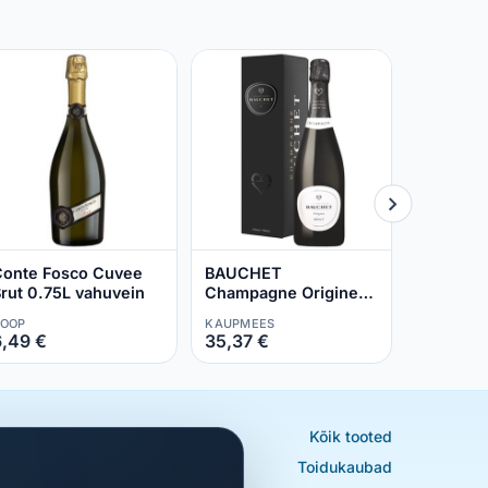
Soir de P
Blancs B
kvalitee
COOP
8,49 €
onte Fosco Cuvee
BAUCHET
rut 0.75L vahuvein
Champagne Origine
Brut 12,5% 75cl (kuiv,
OOP
KAUPMEES
karbis)
6,49 €
35,37 €
Kõik tooted
Toidukaubad