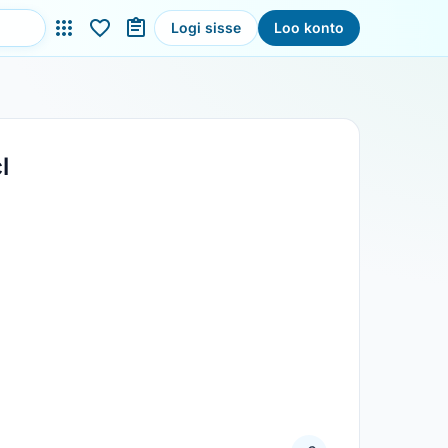
Logi sisse
Loo konto
l