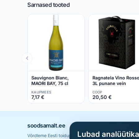
Sarnased tooted
Sauvignon Blanc,
Ragnatela Vino Ross
MAORI BAY, 75 cl
3L punane vein
KAUPMEES
COOP
7,17 €
20,50 €
soodsamalt.ee
Lubad analüütik
Võrdleme Eesti toidupoodide hindu ja aitame sul leid