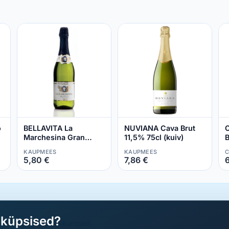
o
BELLAVITA La
NUVIANA Cava Brut
C
Marchesina Gran
11,5% 75cl (kuiv)
B
Dessert 9,5% 75cl
KAUPMEES
KAUPMEES
C
(magus)
5,80 €
7,86 €
aküpsised?
a parimad sooduspakkumised