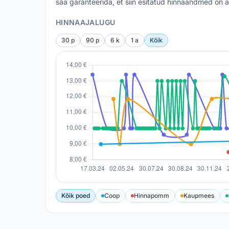
saa garanteerida, et siin esitatud hinnaandmed on a
HINNAAJALUGU
30 p
90 p
6 k
1 a
Kõik
Kõik poed
Coop
Hinnapomm
Kaupmees