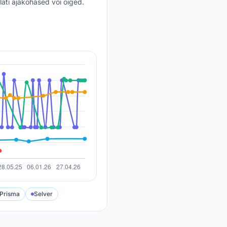
lati ajakohased või õiged.
Prisma
Selver