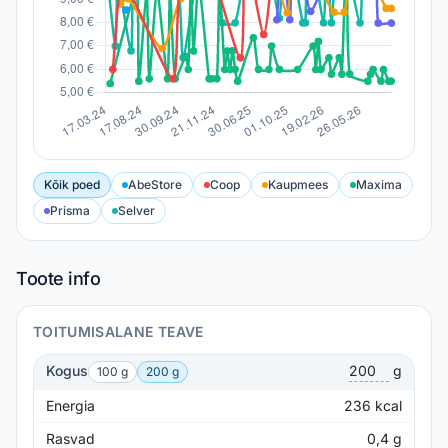
Kõik poed
AbeStore
Coop
Kaupmees
Maxima
Prisma
Selver
Toote info
TOITUMISALANE TEAVE
Kogus
g
100 g
200 g
Energia
236
kcal
Rasvad
0,4
g