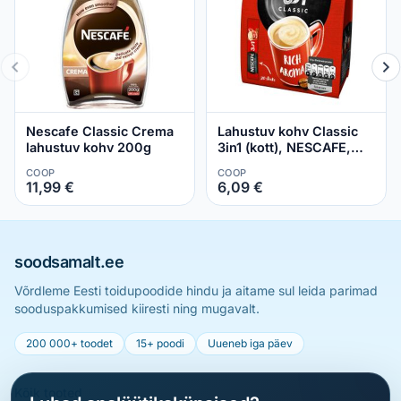
Nescafe Classic Crema
Lahustuv kohv Classic
lahustuv kohv 200g
3in1 (kott), NESCAFE,
20x16,5 g
COOP
COOP
11,99 €
6,09 €
soodsamalt.ee
Võrdleme Eesti toidupoodide hindu ja aitame sul leida parimad
sooduspakkumised kiiresti ning mugavalt.
200 000+ toodet
15+ poodi
Uueneb iga päev
Kõik tooted