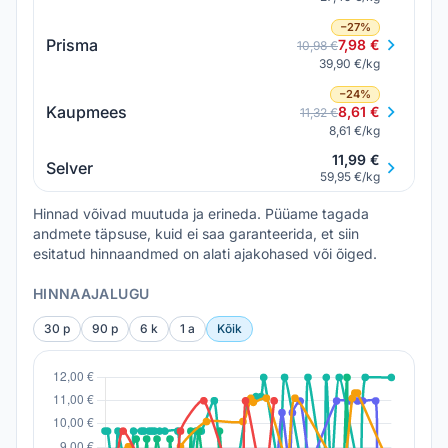
−27%
Prisma
7,98 €
10,98 €
39,90 €/kg
−24%
Kaupmees
8,61 €
11,32 €
8,61 €/kg
11,99 €
Selver
59,95 €/kg
Hinnad võivad muutuda ja erineda. Püüame tagada
andmete täpsuse, kuid ei saa garanteerida, et siin
esitatud hinnaandmed on alati ajakohased või õiged.
HINNAAJALUGU
30 p
90 p
6 k
1 a
Kõik