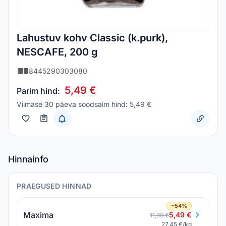
Lahustuv kohv Classic (k.purk),
NESCAFE, 200 g
8445290303080
5,49 €
Parim hind:
Viimase 30 päeva soodsaim hind: 5,49 €
Hinnainfo
PRAEGUSED HINNAD
−54%
Maxima
5,49 €
11,99 €
27,45 €/kg