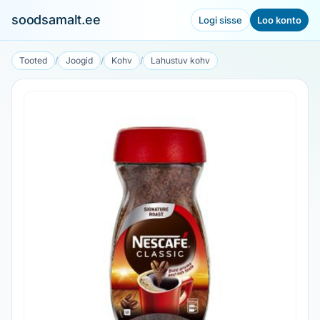
soodsamalt.ee
Logi sisse
Loo konto
Tooted
/
Joogid
/
Kohv
/
Lahustuv kohv