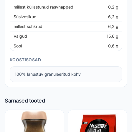
millest küllastunud rasvhapped
0,2
g
Süsivesikud
6,2
g
millest suhkrud
6,2
g
Valgud
15,6
g
Sool
0,6
g
KOOSTISOSAD
100% lahustuv granuleeritud kohv.
Sarnased tooted