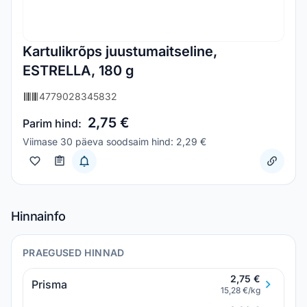
Kartulikrõps juustumaitseline,
ESTRELLA, 180 g
4779028345832
2,75 €
Parim hind:
Viimase 30 päeva soodsaim hind: 2,29 €
Hinnainfo
PRAEGUSED HINNAD
2,75 €
Prisma
15,28 €/kg