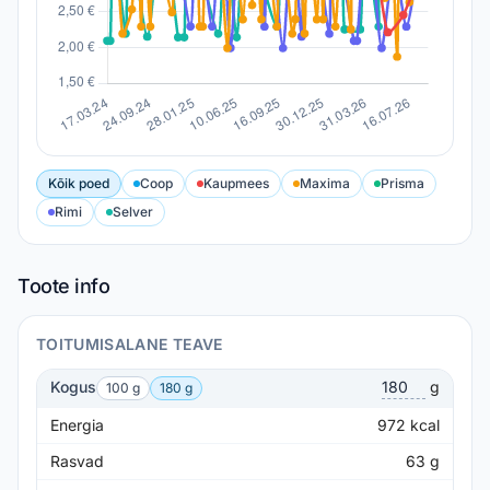
Kõik poed
Coop
Kaupmees
Maxima
Prisma
Rimi
Selver
Toote info
TOITUMISALANE TEAVE
Kogus
g
100 g
180 g
Energia
972
kcal
Rasvad
63
g