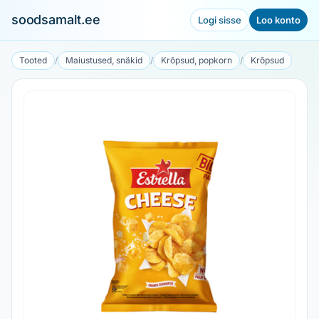
soodsamalt.ee
Logi sisse
Loo konto
Tooted
/
Maiustused, snäkid
/
Krõpsud, popkorn
/
Krõpsud