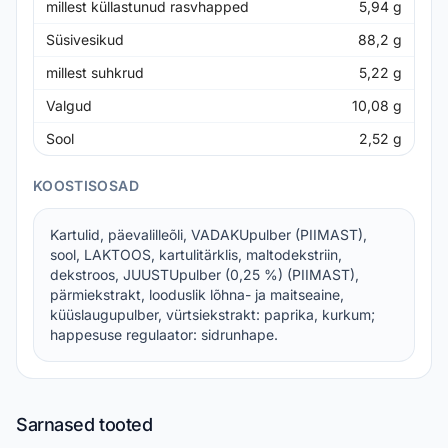
millest küllastunud rasvhapped
5,94
g
Süsivesikud
88,2
g
millest suhkrud
5,22
g
Valgud
10,08
g
Sool
2,52
g
KOOSTISOSAD
Kartulid, päevalilleõli, VADAKUpulber (PIIMAST),
sool, LAKTOOS, kartulitärklis, maltodekstriin,
dekstroos, JUUSTUpulber (0,25 %) (PIIMAST),
pärmiekstrakt, looduslik lõhna- ja maitseaine,
küüslaugupulber, vürtsiekstrakt: paprika, kurkum;
happesuse regulaator: sidrunhape.
Sarnased tooted