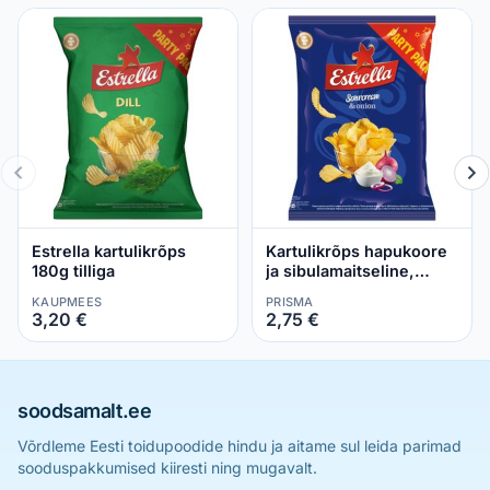
Estrella kartulikrõps
Kartulikrõps hapukoore
180g tilliga
ja sibulamaitseline,
ESTRELLA, 180 g
KAUPMEES
PRISMA
3,20 €
2,75 €
soodsamalt.ee
Võrdleme Eesti toidupoodide hindu ja aitame sul leida parimad
sooduspakkumised kiiresti ning mugavalt.