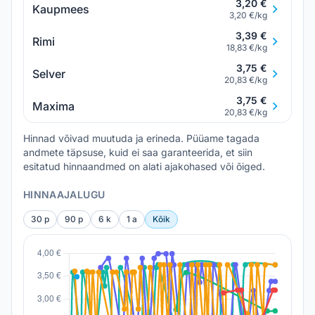
3,20 €
Kaupmees
3,20 €/kg
3,39 €
Rimi
18,83 €/kg
3,75 €
Selver
20,83 €/kg
3,75 €
Maxima
20,83 €/kg
Hinnad võivad muutuda ja erineda. Püüame tagada
andmete täpsuse, kuid ei saa garanteerida, et siin
esitatud hinnaandmed on alati ajakohased või õiged.
HINNAAJALUGU
30 p
90 p
6 k
1 a
Kõik