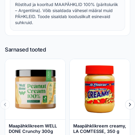
Röstitud ja kooritud MAAPÄHKLID 100% (päritoluriik
– Argentiina). Võib sisaldada vähesel määral muid
PÄHKLEID. Toode sisaldab looduslikult esinevaid
suhkruid.
Sarnased tooted
Maapähklikreem WELL
Maapähklikreem creamy,
DONE Crunchy 300g
LA COMTESSE, 350 g