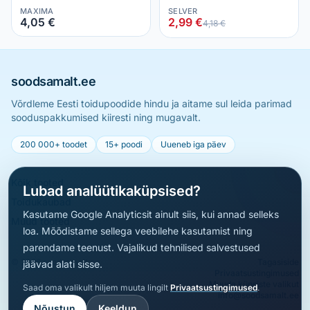
MAXIMA
SELVER
4,05 €
2,99 €
4,18 €
soodsamalt.ee
Võrdleme Eesti toidupoodide hindu ja aitame sul leida parimad
sooduspakkumised kiiresti ning mugavalt.
200 000+ toodet
15+ poodi
Uueneb iga päev
Kõik tooted
Lubad analüütikaküpsised?
Toidukaubad
Kasutame Google Analyticsit ainult siis, kui annad selleks
Muud tooted
loa. Mõõdistame sellega veebilehe kasutamist ning
parendame teenust. Vajalikud tehnilised salvestused
© 2026 soodsamalt.ee
Tagasiside
jäävad alati sisse.
Privaatsustingimused
Muuda küpsiste valikut
Saad oma valikult hiljem muuta lingilt
Privaatsustingimused
.
info@soodsamalt.ee
Nõustun
Keeldun