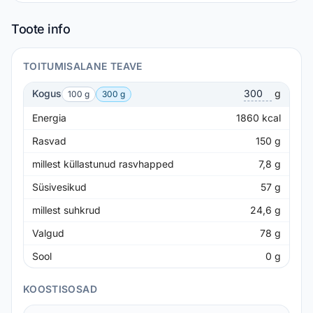
Toote info
TOITUMISALANE TEAVE
Kogus
g
100 g
300 g
Energia
1860
kcal
Rasvad
150
g
millest küllastunud rasvhapped
7,8
g
Süsivesikud
57
g
millest suhkrud
24,6
g
Valgud
78
g
Sool
0
g
KOOSTISOSAD