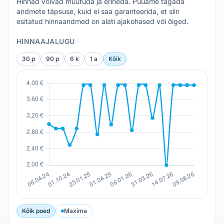
Hinnad võivad muutuda ja erineda. Püüame tagada
andmete täpsuse, kuid ei saa garanteerida, et siin
esitatud hinnaandmed on alati ajakohased või õiged.
HINNAAJALUGU
30 p
90 p
6 k
1 a
Kõik
Kõik poed
Maxima