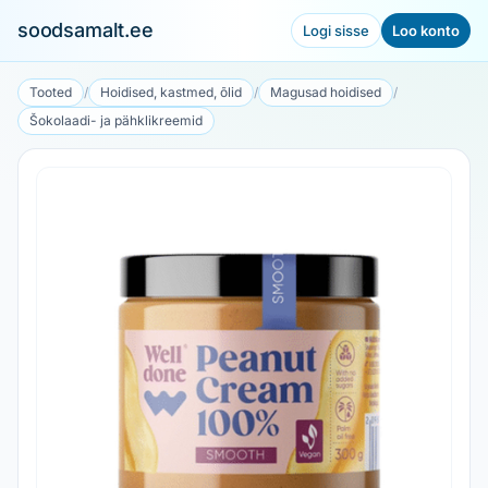
soodsamalt.ee
Logi sisse
Loo konto
Tooted
/
Hoidised, kastmed, õlid
/
Magusad hoidised
/
Šokolaadi- ja pähklikreemid