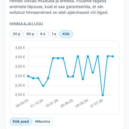
Hinnad võivad muutuda ja erineda. Püüame tagada
andmete täpsuse, kuid ei saa garanteerida, et siin
esitatud hinnaandmed on alati ajakohased või õiged.
HINNAAJALUGU
30 p
90 p
6 k
1 a
Kõik
Kõik poed
Maxima