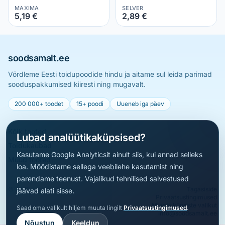
350 g
MAXIMA
SELVER
5,19 €
2,89 €
soodsamalt.ee
Võrdleme Eesti toidupoodide hindu ja aitame sul leida parimad
sooduspakkumised kiiresti ning mugavalt.
200 000+ toodet
15+ poodi
Uueneb iga päev
Kõik tooted
Lubad analüütikaküpsised?
Toidukaubad
Kasutame Google Analyticsit ainult siis, kui annad selleks
Muud tooted
loa. Mõõdistame sellega veebilehe kasutamist ning
parendame teenust. Vajalikud tehnilised salvestused
© 2026 soodsamalt.ee
Tagasiside
jäävad alati sisse.
Privaatsustingimused
Muuda küpsiste valikut
Saad oma valikult hiljem muuta lingilt
Privaatsustingimused
.
info@soodsamalt.ee
Nõustun
Keeldun