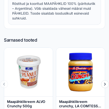
Röstitud ja kooritud MAAPÄHKLID 100% (päritoluriik
– Argentiina). Võib sisaldada vähesel määral muid
PÄHKLEID. Toode sisaldab looduslikult esinevaid
suhkruid.
Sarnased tooted
Maapähklikreem ALVO
Maapähklikreem
Crunchy 500g
crunchy, LA COMTESSE,