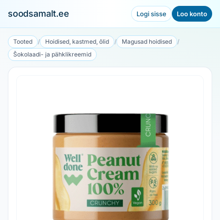
soodsamalt.ee
Logi sisse
Loo konto
Tooted
/
Hoidised, kastmed, õlid
/
Magusad hoidised
/
Šokolaadi- ja pähklikreemid