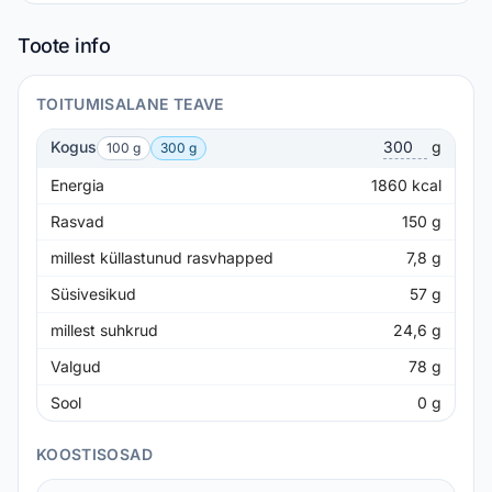
Toote info
TOITUMISALANE TEAVE
Kogus
g
100 g
300 g
Energia
1860
kcal
Rasvad
150
g
millest küllastunud rasvhapped
7,8
g
Süsivesikud
57
g
millest suhkrud
24,6
g
Valgud
78
g
Sool
0
g
KOOSTISOSAD