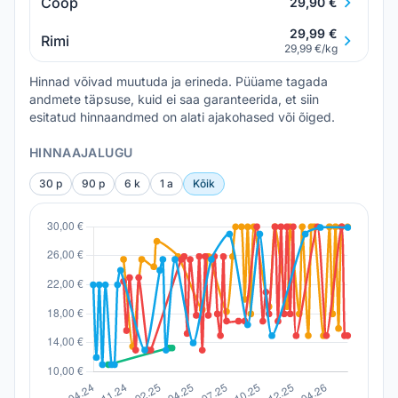
Coop
29,90 €
29,99 €
Rimi
29,99 €/kg
Hinnad võivad muutuda ja erineda. Püüame tagada
andmete täpsuse, kuid ei saa garanteerida, et siin
esitatud hinnaandmed on alati ajakohased või õiged.
HINNAAJALUGU
30 p
90 p
6 k
1 a
Kõik