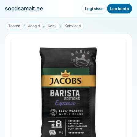
soodsamalt.ee
Logi sisse
Loo konto
Tooted
/
Joogid
/
Kohv
/
Kohvioad