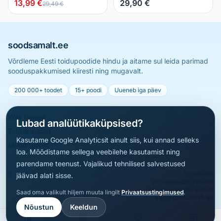
13,99 €
29,90 €
29,49 €
soodsamalt.ee
Võrdleme Eesti toidupoodide hindu ja aitame sul leida parimad
sooduspakkumised kiiresti ning mugavalt.
200 000+ toodet
15+ poodi
Uueneb iga päev
Kõik tooted
Lubad analüütikaküpsised?
Toidukaubad
Kasutame Google Analyticsit ainult siis, kui annad selleks
Muud tooted
loa. Mõõdistame sellega veebilehe kasutamist ning
parendame teenust. Vajalikud tehnilised salvestused
© 2026 soodsamalt.ee
Tagasiside
jäävad alati sisse.
Privaatsustingimused
Muuda küpsiste valikut
Saad oma valikult hiljem muuta lingilt
Privaatsustingimused
.
info@soodsamalt.ee
Nõustun
Keeldun