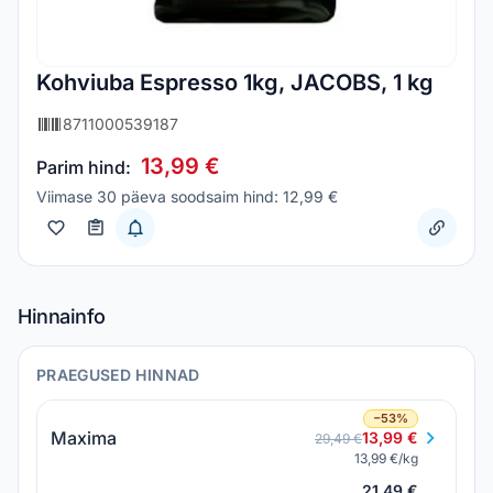
Kohviuba Espresso 1kg, JACOBS, 1 kg
8711000539187
13,99 €
Parim hind:
Viimase 30 päeva soodsaim hind: 12,99 €
Hinnainfo
PRAEGUSED HINNAD
−53%
Maxima
13,99 €
29,49 €
13,99 €/kg
21,49 €