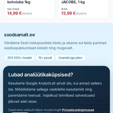
kohviuba 1kg
JACOBS, 1 kg
MAXIMA
RIMI
14,99 €
13,99 €
29,99 €
29,49 €
soodsamalt.ee
Võrdleme Eesti toidupoodide hindu ja aitame sul leida parimad
sooduspakkumised kiiresti ning mugavalt.
200 000+ toodet
15+ poodi
Uueneb iga päev
Kõik tooted
Lubad analüütikaküpsised?
Toidukaubad
Kasutame Google Analyticsit ainult siis, kui annad selleks
Muud tooted
loa. Mõõdistame sellega veebilehe kasutamist ning
parendame teenust. Vajalikud tehnilised salvestused
© 2026 soodsamalt.ee
Tagasiside
jäävad alati sisse.
Privaatsustingimused
Muuda küpsiste valikut
Saad oma valikult hiljem muuta lingilt
Privaatsustingimused
.
info@soodsamalt.ee