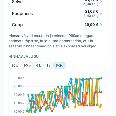
Selver
21,49 €/kg
21,63 €
Kaupmees
21,63 €/kg
Coop
29,90 €
Hinnad võivad muutuda ja erineda. Püüame tagada
andmete täpsuse, kuid ei saa garanteerida, et siin
esitatud hinnaandmed on alati ajakohased või õiged.
HINNAAJALUGU
30 p
90 p
6 k
1 a
Kõik