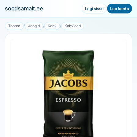
soodsamalt.ee
Logi sisse
Loo konto
Tooted
/
Joogid
/
Kohv
/
Kohvioad