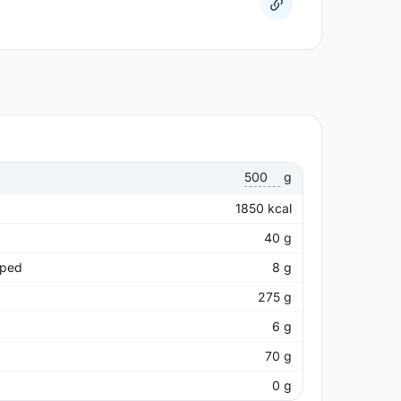
g
1850
kcal
40
g
pped
8
g
275
g
6
g
70
g
0
g