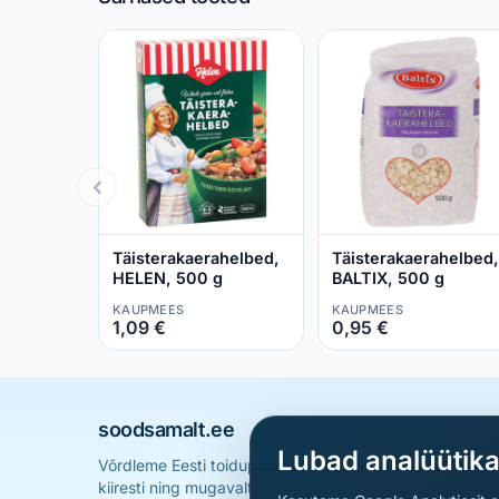
Täisterakaerahelbed,
Täisterakaerahelbed,
HELEN, 500 g
BALTIX, 500 g
KAUPMEES
KAUPMEES
1,09 €
0,95 €
soodsamalt.ee
Lubad analüütik
Võrdleme Eesti toidupoodide hindu ja aitame sul leid
kiiresti ning mugavalt.