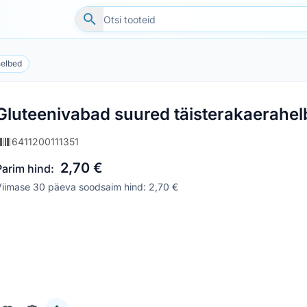
elbed
Gluteenivabad suured täisterakaerahe
6411200111351
2,70 €
Parim hind:
Viimase 30 päeva soodsaim hind: 2,70 €