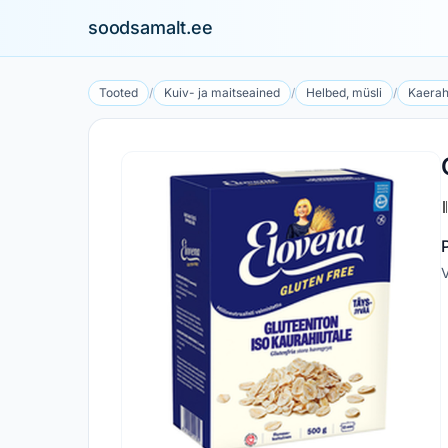
soodsamalt.ee
Tooted
/
Kuiv- ja maitseained
/
Helbed, müsli
/
Kaerah