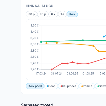
HINNAAJALUGU
30 p
90 p
6 k
1 a
Kõik
Kõik poed
Coop
Kaupmees
Prisma
Selv
Sarnased tooted