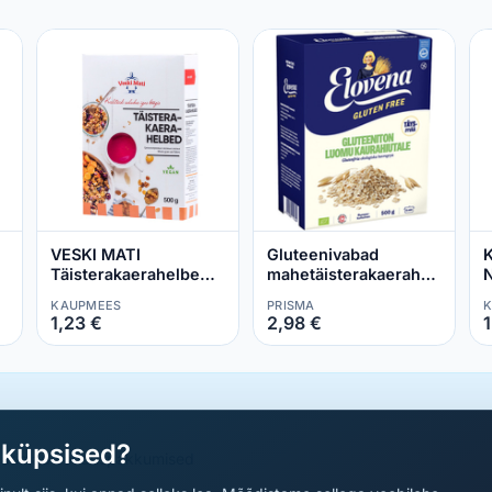
VESKI MATI
Gluteenivabad
K
Täisterakaerahelbed
mahetäisterakaerahelbed
N
500g
500 g
KAUPMEES
PRISMA
K
1,23 €
2,98 €
1
aküpsised?
a parimad sooduspakkumised