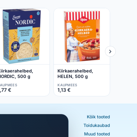
Kiirkaer
COOP, 5
COOP
0,99 €
iirkaerahelbed,
Kiirkaerahelbed,
ORDIC, 500 g
HELEN, 500 g
AUPMEES
KAUPMEES
,77 €
1,13 €
Kõik tooted
Toidukaubad
Muud tooted