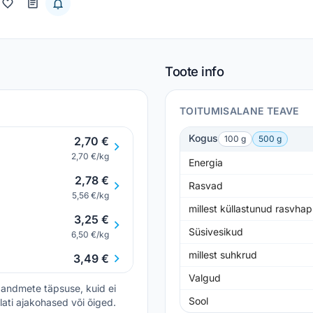
Toote info
TOITUMISALANE TEAVE
Kogus
100 g
500 g
2,70 €
2,70 €/kg
Energia
2,78 €
Rasvad
5,56 €/kg
millest küllastunud rasvha
3,25 €
Süsivesikud
6,50 €/kg
millest suhkrud
3,49 €
Valgud
andmete täpsuse, kuid ei
Sool
lati ajakohased või õiged.