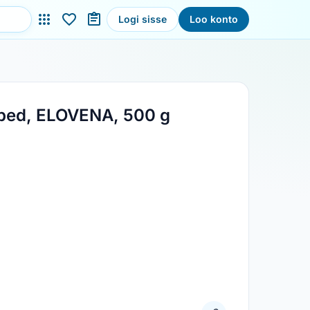
Logi sisse
Loo konto
lbed, ELOVENA, 500 g