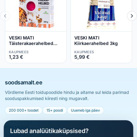
VESKI MATI
VESKI MATI
Täisterakaerahelbed
Kiirkaerahelbed 3kg
500g
KAUPMEES
KAUPMEES
1,23 €
5,99 €
soodsamalt.ee
Võrdleme Eesti toidupoodide hindu ja aitame sul leida parimad
sooduspakkumised kiiresti ning mugavalt.
200 000+ toodet
15+ poodi
Uueneb iga päev
Kõik tooted
Lubad analüütikaküpsised?
Toidukaubad