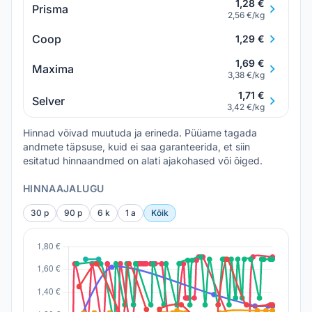
1,28 €
Prisma
2,56 €/kg
Coop
1,29 €
1,69 €
Maxima
3,38 €/kg
1,71 €
Selver
3,42 €/kg
Hinnad võivad muutuda ja erineda. Püüame tagada
andmete täpsuse, kuid ei saa garanteerida, et siin
esitatud hinnaandmed on alati ajakohased või õiged.
HINNAAJALUGU
30 p
90 p
6 k
1 a
Kõik