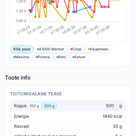
Kõik poed
A1000 Market
Coop
Kaupmees
Maxima
Prisma
Rimi
Selver
Toote info
TOITUMISALANE TEAVE
Kogus
g
100 g
500 g
Energia
1840
kcal
Rasvad
35
g