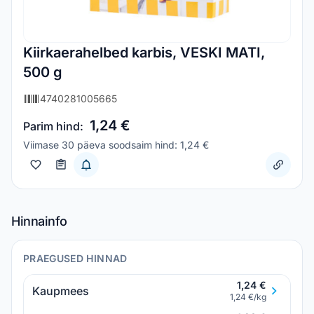
Kiirkaerahelbed karbis, VESKI MATI,
500 g
4740281005665
1,24 €
Parim hind:
Viimase 30 päeva soodsaim hind: 1,24 €
Hinnainfo
PRAEGUSED HINNAD
1,24 €
Kaupmees
1,24 €/kg