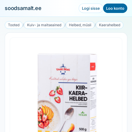
soodsamalt.ee
Logi sisse
Loo konto
Tooted
/
Kuiv- ja maitseained
/
Helbed, müsli
/
Kaerahelbed