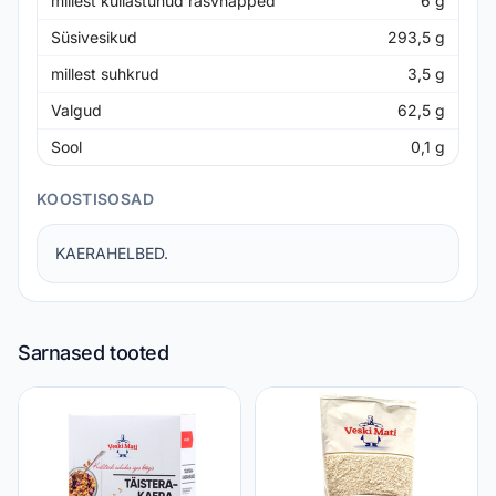
millest küllastunud rasvhapped
6
g
Süsivesikud
293,5
g
millest suhkrud
3,5
g
Valgud
62,5
g
Sool
0,1
g
KOOSTISOSAD
KAERAHELBED.
Sarnased tooted