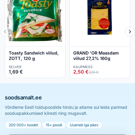
Toasty Sandwich viilud,
GRAND 'OR Maasdam
ZOTT, 120 g
viilud 27,2% 160g
SELVER
KAUPMEES
1,69 €
2,50 €
3,10 €
soodsamalt.ee
Võrdleme Eesti toidupoodide hindu ja aitame sul leida parimad
sooduspakkumised kiiresti ning mugavalt.
200 000+ toodet
15+ poodi
Uueneb iga päev