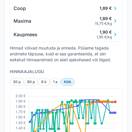
Coop
1,89 €
1,89 €
Maxima
15,75 €/kg
1,90 €
Kaupmees
1,90 €/kg
Hinnad võivad muutuda ja erineda. Püüame tagada
andmete täpsuse, kuid ei saa garanteerida, et siin
esitatud hinnaandmed on alati ajakohased või õiged.
HINNAAJALUGU
30 p
90 p
6 k
1 a
Kõik