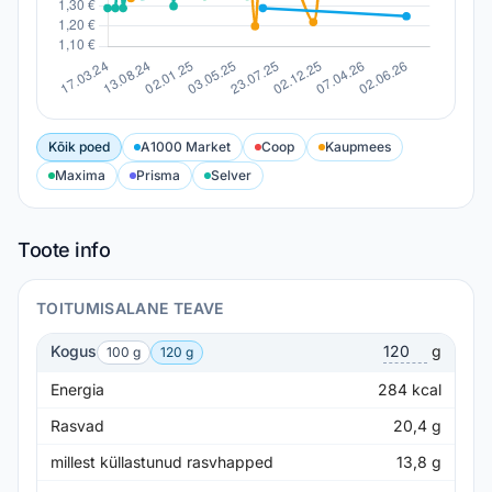
Kõik poed
A1000 Market
Coop
Kaupmees
Maxima
Prisma
Selver
Toote info
TOITUMISALANE TEAVE
Kogus
g
100 g
120 g
Energia
284
kcal
Rasvad
20,4
g
millest küllastunud rasvhapped
13,8
g