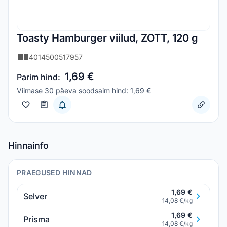
Toasty Hamburger viilud, ZOTT, 120 g
4014500517957
1,69 €
Parim hind:
Viimase 30 päeva soodsaim hind: 1,69 €
Hinnainfo
PRAEGUSED HINNAD
1,69 €
Selver
14,08 €/kg
1,69 €
Prisma
14,08 €/kg