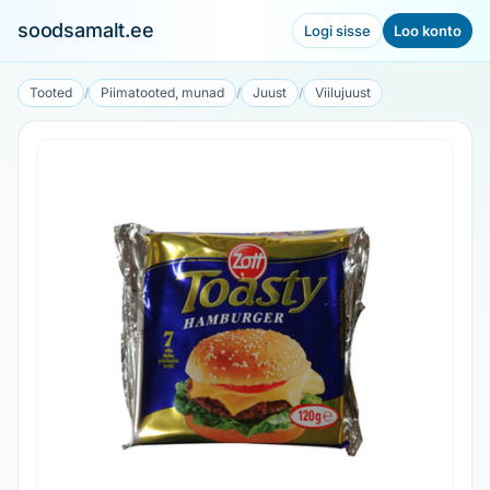
soodsamalt.ee
Logi sisse
Loo konto
Tooted
/
Piimatooted, munad
/
Juust
/
Viilujuust