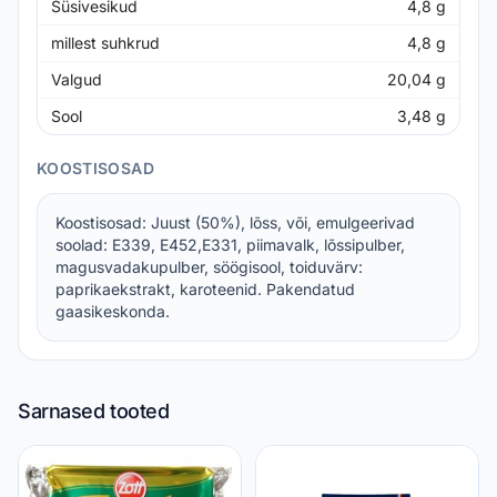
Süsivesikud
4,8
g
millest suhkrud
4,8
g
Valgud
20,04
g
Sool
3,48
g
KOOSTISOSAD
Koostisosad: Juust (50%), lõss, või, emulgeerivad
soolad: E339, E452,E331, piimavalk, lõssipulber,
magusvadakupulber, söögisool, toiduvärv:
paprikaekstrakt, karoteenid. Pakendatud
gaasikeskonda.
Sarnased tooted