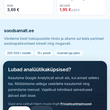
RIMI
SELVER
3,69 €
1,95 €
2,89 €
soodsamalt.ee
Võrdleme Eesti toidupoodide hindu ja aitame sul leida parimad
sooduspakkumised kiiresti ning mugavalt.
200 000+ toodet
15+ poodi
Uueneb iga päev
Kõik tooted
Lubad analüütikaküpsised?
Toidukaubad
Kasutame Google Analyticsit ainult siis, kui annad selleks
Muud tooted
loa. Mõõdistame sellega veebilehe kasutamist ning
parendame teenust. Vajalikud tehnilised salvestused
© 2026 soodsamalt.ee
Tagasiside
jäävad alati sisse.
Privaatsustingimused
Muuda küpsiste valikut
Saad oma valikult hiljem muuta lingilt
Privaatsustingimused
.
info@soodsamalt.ee