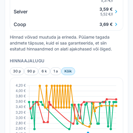
5,31 €/l
3,59 €
Selver
5,52 €/l
Coop
3,69 €
Hinnad võivad muutuda ja erineda. Püüame tagada
andmete täpsuse, kuid ei saa garanteerida, et siin
esitatud hinnaandmed on alati ajakohased või õiged.
HINNAAJALUGU
30 p
90 p
6 k
1 a
Kõik