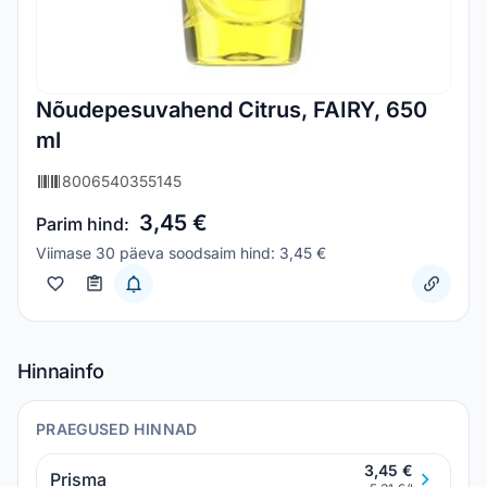
Nõudepesuvahend Citrus, FAIRY, 650
ml
8006540355145
3,45 €
Parim hind:
Viimase 30 päeva soodsaim hind: 3,45 €
Hinnainfo
PRAEGUSED HINNAD
3,45 €
Prisma