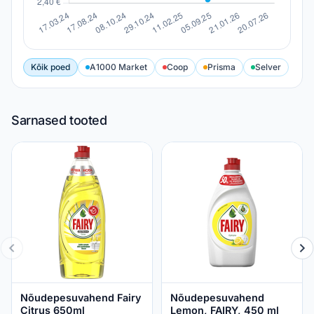
Kõik poed
A1000 Market
Coop
Prisma
Selver
Sarnased tooted
Nõudepesuvahend Fairy
Nõudepesuvahend
Citrus 650ml
Lemon, FAIRY, 450 ml