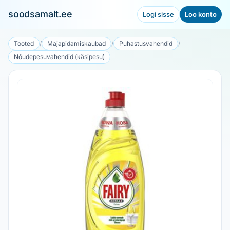
soodsamalt.ee
Logi sisse
Loo konto
Tooted
/
Majapidamiskaubad
/
Puhastusvahendid
/
Nõudepesuvahendid (käsipesu)