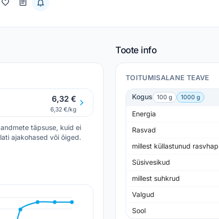
Toote info
TOITUMISALANE TEAVE
Kogus
100 g
1000 g
6,32 €
6,32 €/kg
Energia
andmete täpsuse, kuid ei
Rasvad
lati ajakohased või õiged.
millest küllastunud rasvha
Süsivesikud
millest suhkrud
Valgud
Sool