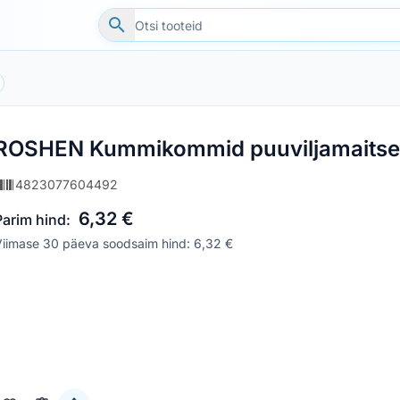
ROSHEN Kummikommid puuviljamaitsel
4823077604492
6,32 €
Parim hind:
Viimase 30 päeva soodsaim hind: 6,32 €