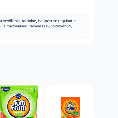
skusesäilitaja, tardaine, happesuse regulaator,
 ja maitseained, taimne rasv, toiduvärvid,
Kummik
Hearts, 
FRUTTI, 
PRISMA
0,40 €