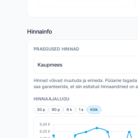
Hinnainfo
PRAEGUSED HINNAD
Kaupmees
Hinnad võivad muutuda ja erineda. Püüame tagada 
saa garanteerida, et siin esitatud hinnaandmed on a
HINNAAJALUGU
30 p
90 p
6 k
1 a
Kõik