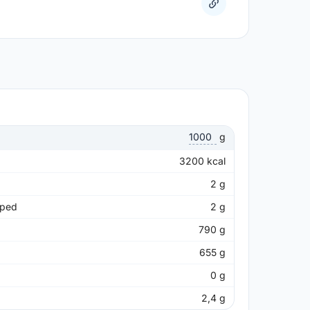
g
3200
kcal
2
g
pped
2
g
790
g
655
g
0
g
2,4
g