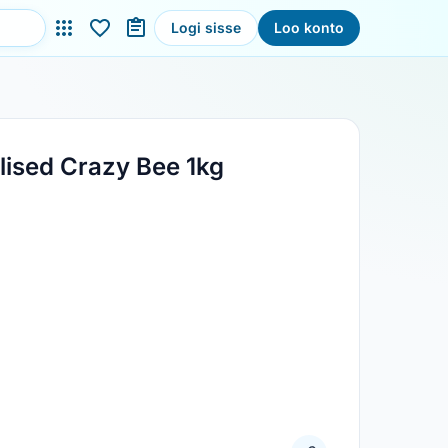
Logi sisse
Loo konto
ised Crazy Bee 1kg