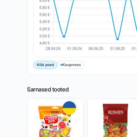
Kõik poed
Kaupmees
Sarnased tooted