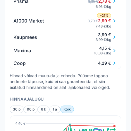
Prisma
2,78 €
3,35 €
6,95 €/kg
−21%
A1000 Market
2,99 €
3,79 €
7,48 €/kg
3,99 €
Kaupmees
3,99 €/kg
4,15 €
Maxima
10,38 €/kg
Coop
4,29 €
Hinnad võivad muutuda ja erineda. Püüame tagada
andmete täpsuse, kuid ei saa garanteerida, et siin
esitatud hinnaandmed on alati ajakohased või õiged.
HINNAAJALUGU
30 p
90 p
6 k
1 a
Kõik