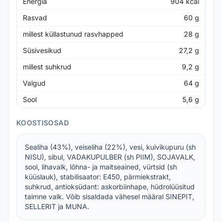
Energia
904
kcal
Rasvad
60
g
millest küllastunud rasvhapped
28
g
Süsivesikud
27,2
g
millest suhkrud
9,2
g
Valgud
64
g
Sool
5,6
g
KOOSTISOSAD
Sealiha (43%), veiseliha (22%), vesi, kuivikupuru (sh
NISU), sibul, VADAKUPULBER (sh PIIM), SOJAVALK,
sool, lihavalk, lõhna- ja maitseained, vürtsid (sh
küüslauk), stabilisaator: E450, pärmiekstrakt,
suhkrud, antioksüdant: askorbiinhape, hüdrolüüsitud
taimne valk. Võib sisaldada vähesel määral SINEPIT,
SELLERIT ja MUNA.