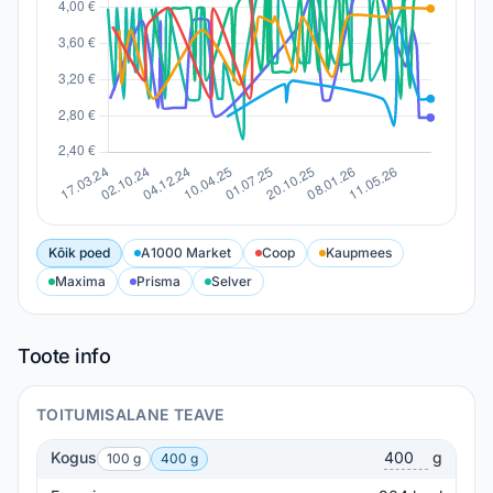
Kõik poed
A1000 Market
Coop
Kaupmees
Maxima
Prisma
Selver
Toote info
TOITUMISALANE TEAVE
Kogus
g
100 g
400 g