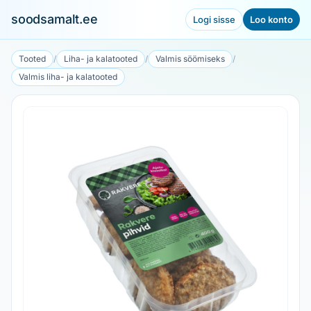
soodsamalt.ee
Logi sisse
Loo konto
Tooted
/
Liha- ja kalatooted
/
Valmis söömiseks
/
Valmis liha- ja kalatooted