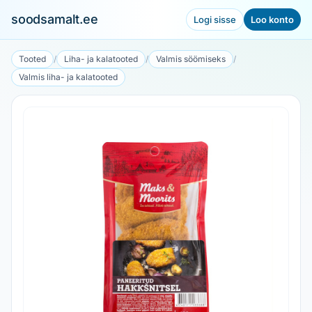
soodsamalt.ee
Logi sisse
Loo konto
Tooted
/
Liha- ja kalatooted
/
Valmis söömiseks
/
Valmis liha- ja kalatooted