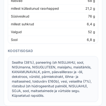
Rasvad
68
g
millest küllastunud rasvhapped
21,2
g
Süsivesikud
76
g
millest suhkrud
6,4
g
Valgud
52
g
Sool
6,8
g
KOOSTISOSAD
Sealiha (38%), paneering (sh NISUJAHU, sool,
NISUmanna, NISUGLUTEEN, maisijahu, maisitärklis,
KANAMUNAVALK, pärm, päevalillerasv ja -õli,
dekstroos, vürstid, pärmiekstrakt, lõhna- ja
maitseained, toiduvärv E160b), vesi, veiseliha (7%),
röstsibul (sh hüdrogeenitud palmiõli, NISUJAHU),
SOJA, sool, maitsetaimede ja vürtside segu.
Küpsetatud rapsiõlis.