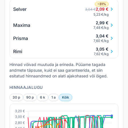
−31%
Selver
2,09 €
3,04 €
5,23 €/kg
2,99 €
Maxima
7,48 €/kg
3,04 €
Prisma
7,60 €/kg
3,05 €
Rimi
7,62 €/kg
Hinnad võivad muutuda ja erineda. Püüame tagada
andmete täpsuse, kuid ei saa garanteerida, et siin
esitatud hinnaandmed on alati ajakohased või õiged.
HINNAAJALUGU
30 p
90 p
6 k
1 a
Kõik