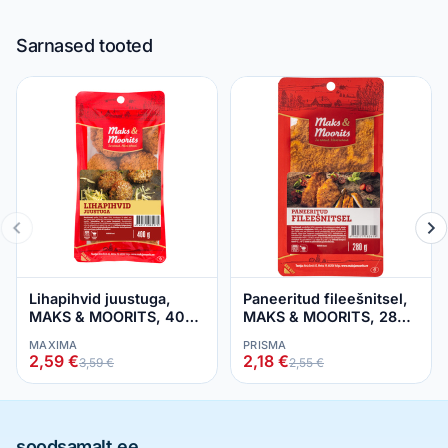
Sarnased tooted
Lihapihvid juustuga,
Paneeritud fileešnitsel,
MAKS & MOORITS, 400
MAKS & MOORITS, 280
g
g
MAXIMA
PRISMA
2,59 €
2,18 €
3,59 €
2,55 €
soodsamalt.ee