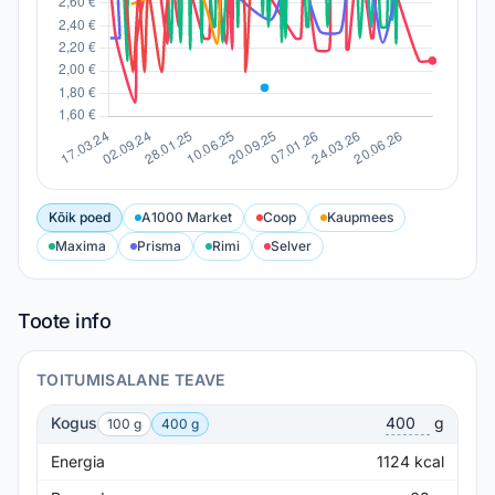
Kõik poed
A1000 Market
Coop
Kaupmees
Maxima
Prisma
Rimi
Selver
Toote info
TOITUMISALANE TEAVE
Kogus
g
100 g
400 g
Energia
1124
kcal