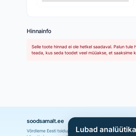
Hinnainfo
Selle toote hinnad ei ole hetkel saadaval. Palun tule 
teada, kus seda toodet veel müüakse, et saaksime ka
soodsamalt.ee
Lubad analüütik
Võrdleme Eesti toidupoodide hindu ja aitame sul leid