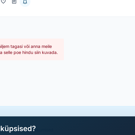
hiljem tagasi või anna meile
 selle poe hindu siin kuvada.
aküpsised?
a parimad sooduspakkumised