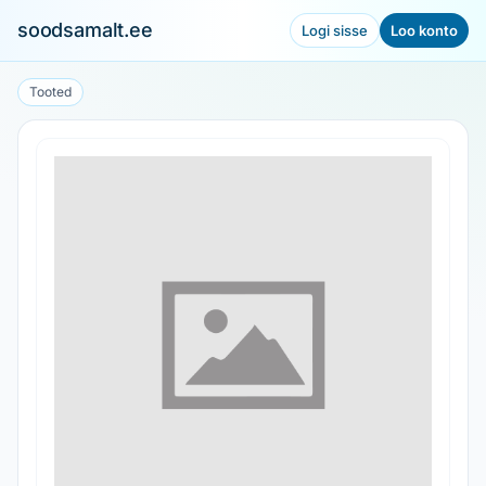
soodsamalt.ee
Logi sisse
Loo konto
Tooted