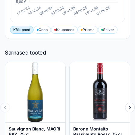
Kõik poed
Coop
Kaupmees
Prisma
Selver
Sarnased tooted
Sauvignon Blanc, MAORI
Barone Montalto
BAY, 75 cl
Passivento Rosso 75 cl