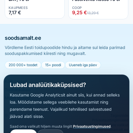
KAUPMEES
COOP
7,17 €
9,25 €
13,29 €
soodsamalt.ee
Võrdleme Eesti toidupoodide hindu ja aitame sul leida parimad
sooduspakkumised kiiresti ning mugavalt.
200 000+ toodet
15+ poodi
Uueneb iga päev
Kõik tooted
Lubad analüütikaküpsised?
Toidukaubad
Kasutame Google Analyticsit ainult siis, kui annad selleks
Muud tooted
loa. Mõõdistame sellega veebilehe kasutamist ning
parendame teenust. Vajalikud tehnilised salvestused
© 2026 soodsamalt.ee
Tagasiside
jäävad alati sisse.
Privaatsustingimused
Muuda küpsiste valikut
Saad oma valikult hiljem muuta lingilt
Privaatsustingimused
.
info@soodsamalt.ee