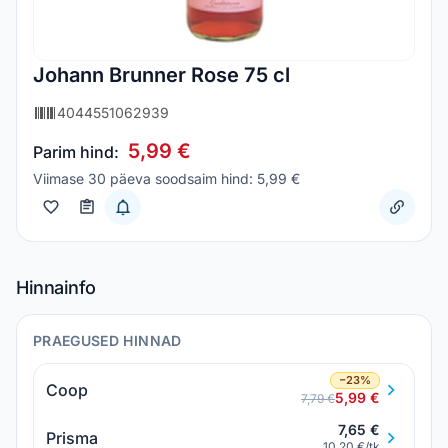
Johann Brunner Rose 75 cl
4044551062939
5,99 €
Parim hind:
Viimase 30 päeva soodsaim hind: 5,99 €
Hinnainfo
PRAEGUSED HINNAD
−23%
Coop
5,99 €
7,79 €
7,65 €
Prisma
10,20 €/tk