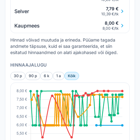
7,79 €
Selver
10,39 €/tk
8,00 €
Kaupmees
8,00 €/tk
Hinnad võivad muutuda ja erineda. Püüame tagada
andmete täpsuse, kuid ei saa garanteerida, et siin
esitatud hinnaandmed on alati ajakohased või õiged.
HINNAAJALUGU
30 p
90 p
6 k
1 a
Kõik