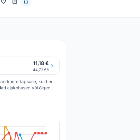
11,18 €
44,72 €/l
andmete täpsuse, kuid ei
lati ajakohased või õiged.