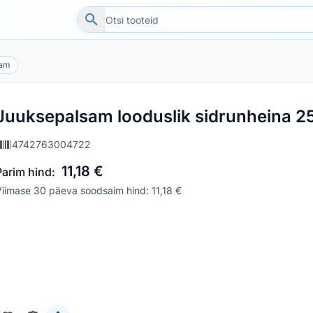
sam
Juuksepalsam looduslik sidrunheina 2
4742763004722
11,18 €
Parim hind:
iimase 30 päeva soodsaim hind: 11,18 €