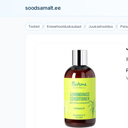
soodsamalt.ee
Tooted
/
Enesehoolduskaubad
/
Juuksehooldus
/
Pal
V