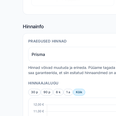
Hinnainfo
PRAEGUSED HINNAD
Prisma
Hinnad võivad muutuda ja erineda. Püüame tagada 
saa garanteerida, et siin esitatud hinnaandmed on a
HINNAAJALUGU
30 p
90 p
6 k
1 a
Kõik