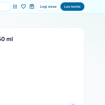
Logi sisse
Loo konto
50 ml