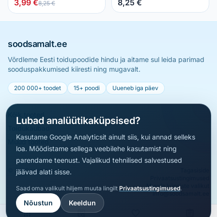
3,99 €
8,25 €
8,25 €
soodsamalt.ee
Võrdleme Eesti toidupoodide hindu ja aitame sul leida parimad
sooduspakkumised kiiresti ning mugavalt.
200 000+ toodet
15+ poodi
Uueneb iga päev
Kõik tooted
Lubad analüütikaküpsised?
Toidukaubad
Kasutame Google Analyticsit ainult siis, kui annad selleks
Muud tooted
loa. Mõõdistame sellega veebilehe kasutamist ning
parendame teenust. Vajalikud tehnilised salvestused
© 2026 soodsamalt.ee
Tagasiside
jäävad alati sisse.
Privaatsustingimused
Muuda küpsiste valikut
Saad oma valikult hiljem muuta lingilt
Privaatsustingimused
.
info@soodsamalt.ee
Nõustun
Keeldun