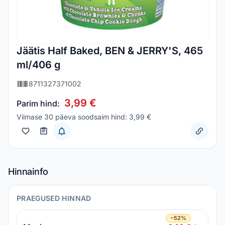
Jäätis Half Baked, BEN & JERRY'S, 465
ml/406 g
8711327371002
3,99 €
Parim hind:
Viimase 30 päeva soodsaim hind: 3,99 €
Hinnainfo
PRAEGUSED HINNAD
−52%