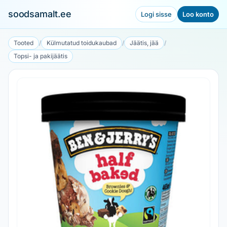
soodsamalt.ee
Logi sisse
Loo konto
Tooted
/
Külmutatud toidukaubad
/
Jäätis, jää
/
Topsi- ja pakijäätis