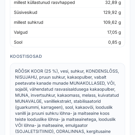
millest küllastunud rasvhapped
32,89
g
Süsivesikud
129,92
g
millest suhkrud
109,62
g
Valgud
17,05
g
Sool
0,85
g
KOOSTISOSAD
RÕÕSK KOOR (25 %), vesi, suhkur, KONDENSLÕSS,
NISUJAHU, pruun suhkur, kakaopulber, vabalt
peetavate kanade munade MUNAKOLLASED, VÕI,
sojaõli, vähendatud rasvasisaldusega kakaopulber,
MUNA, invertsuhkur, kakaomass, melass, kuivatatud
MUNAVALGE, vanilliekstrakt, stabilisaatorid
(guarkummi, karrageen), sool, kakaovõi, looduslik
vanilli ja pruuni suhkru lõhna- ja maitseaine koos
teiste looduslike lõhna- ja maitseainetega, looduslik
VÕI lõhna- ja maitseaine, emulgaator
(SOJALETSITIINID), ODRALINNAS, kergitusaine