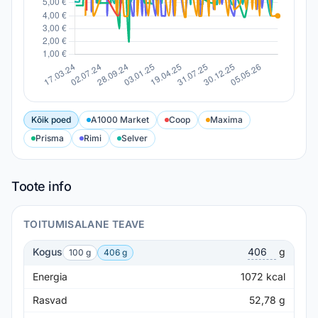
Kõik poed
A1000 Market
Coop
Maxima
Prisma
Rimi
Selver
Toote info
TOITUMISALANE TEAVE
Kogus
g
100 g
406 g
Energia
1072
kcal
Rasvad
52,78
g