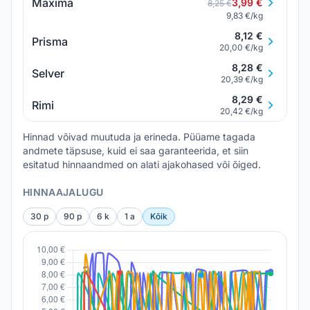
Maxima
3,99 €
8,25 €
9,83 €/kg
8,12 €
Prisma
20,00 €/kg
8,28 €
Selver
20,39 €/kg
8,29 €
Rimi
20,42 €/kg
Hinnad võivad muutuda ja erineda. Püüame tagada
andmete täpsuse, kuid ei saa garanteerida, et siin
esitatud hinnaandmed on alati ajakohased või õiged.
HINNAAJALUGU
30 p
90 p
6 k
1 a
Kõik