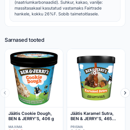
(naatriumkarbonaadid). Suhkur, kakao, vanilje:
massitasakaal kasutatud vastamaks Fairtrade
hankele, kokku 26%F. Sobib taimetoitlasele.
Sarnased tooted
Jäätis Cookie Dough,
Jäätis Karamel Sutra,
BEN & JERRY'S, 406 g
BEN & JERRY'S, 465
ml/422 g
MAXIMA
PRISMA