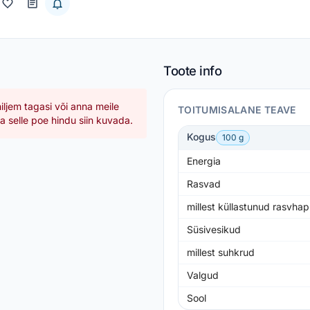
Toote info
hiljem tagasi või anna meile
TOITUMISALANE TEAVE
 selle poe hindu siin kuvada.
Kogus
100 g
Energia
Rasvad
millest küllastunud rasvha
Süsivesikud
millest suhkrud
Valgud
Sool