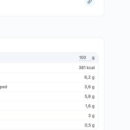
g
381
kcal
6,2
g
pped
3,6
g
5,8
g
1,6
g
3
g
0,5
g