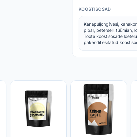
KOOSTISOSAD
Kanapuljong(vesi, kanakond
pipar, petersell, tüümian
Toote koostisosade loetelu
pakendil esitatud koostisos