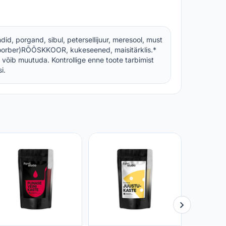
id, porgand, sibul, petersellijuur, meresool, must
, loorber)RÕÕSKKOOR, kukeseened, maisitärklis.*
 võib muutuda. Kontrollige enne toote tarbimist
i.
Koorene 
FOODSTU
PRISMA
3,45 €