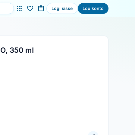
Logi sisse
Loo konto
O, 350 ml