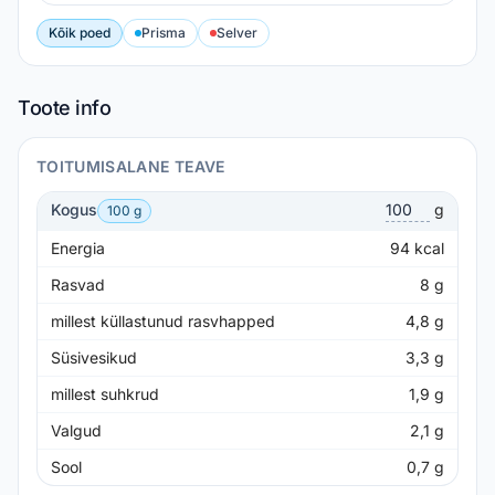
Kõik poed
Prisma
Selver
Toote info
TOITUMISALANE TEAVE
Kogus
g
100 g
Energia
94
kcal
Rasvad
8
g
millest küllastunud rasvhapped
4,8
g
Süsivesikud
3,3
g
millest suhkrud
1,9
g
Valgud
2,1
g
Sool
0,7
g