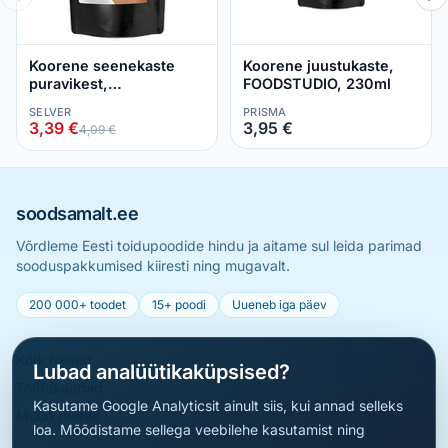
Koorene seenekaste
Koorene juustukaste,
puravikest,
FOODSTUDIO, 230ml
FOODSTUDIO, 230ml
SELVER
PRISMA
3,39 €
3,95 €
4,09 €
soodsamalt.ee
Võrdleme Eesti toidupoodide hindu ja aitame sul leida parimad
sooduspakkumised kiiresti ning mugavalt.
200 000+ toodet
15+ poodi
Uueneb iga päev
Kõik tooted
Lubad analüütikaküpsised?
Toidukaubad
Kasutame Google Analyticsit ainult siis, kui annad selleks
Muud tooted
loa. Mõõdistame sellega veebilehe kasutamist ning