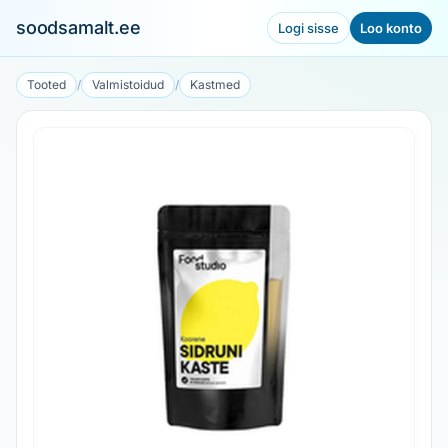
soodsamalt.ee
Logi sisse
Loo konto
Tooted
/
Valmistoidud
/
Kastmed