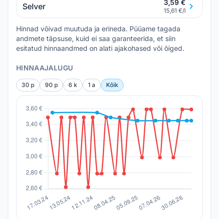
3,59 €
Selver
15,61 €/l
Hinnad võivad muutuda ja erineda. Püüame tagada
andmete täpsuse, kuid ei saa garanteerida, et siin
esitatud hinnaandmed on alati ajakohased või õiged.
HINNAAJALUGU
30 p
90 p
6 k
1 a
Kõik