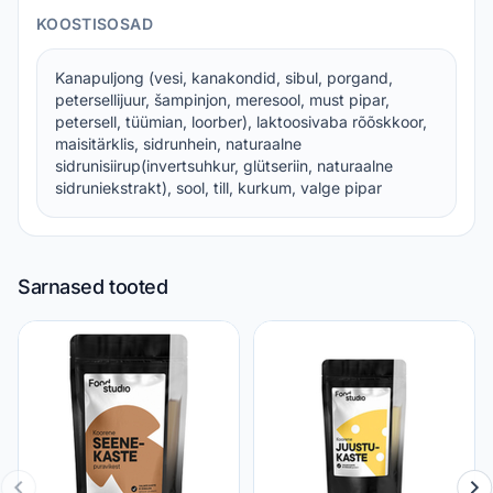
KOOSTISOSAD
Kanapuljong (vesi, kanakondid, sibul, porgand,
petersellijuur, šampinjon, meresool, must pipar,
petersell, tüümian, loorber), laktoosivaba rõõskkoor,
maisitärklis, sidrunhein, naturaalne
sidrunisiirup(invertsuhkur, glütseriin, naturaalne
sidruniekstrakt), sool, till, kurkum, valge pipar
Sarnased tooted