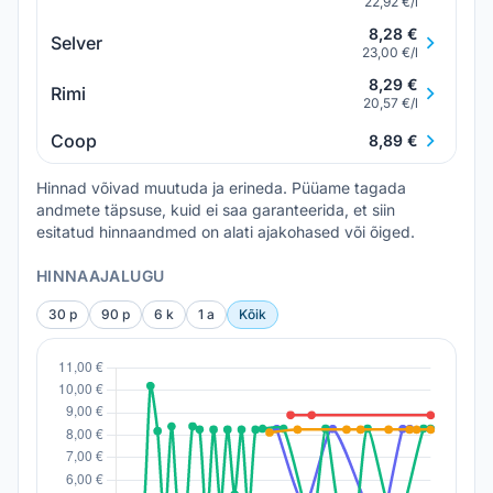
22,92 €/l
8,28 €
Selver
23,00 €/l
8,29 €
Rimi
20,57 €/l
Coop
8,89 €
Hinnad võivad muutuda ja erineda. Püüame tagada
andmete täpsuse, kuid ei saa garanteerida, et siin
esitatud hinnaandmed on alati ajakohased või õiged.
HINNAAJALUGU
30 p
90 p
6 k
1 a
Kõik