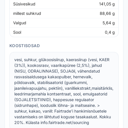
Süsivesikud
141,05
g
millest suhkrud
88,66
g
Valgud
5,64
g
Sool
0,4
g
KOOSTISOSAD
vesi, suhkur, glükoosisiirup, kaerasiirup (vesi, KAER
(3%)), kookosrasv, vaarikapüree (2,5%), jahud
(NISU, ODRALINNASE), SOJAõli, vähendatud
rasvasisaldusega kakaopulber, hernevalk,
põldoavalk, stabilisaatorid (guarkummi,
jaanileivapuujahu, pektiin), vanilliekstrakt,maisitärklis,
leedrimarjamahla kontsentraat, sool, emulgaatorid
(SOJALETSITIINID), happesuse regulaator
(sidrunhape), looduslik lõhna- ja maitseaine. >
suhkur, kakao, vanill: Fairtrade'i hankimisnõuetele
vastamiseks on lähtutud koguse tasakaalust. Kokku
20%. Külasta info.fairtrade.net/sourcing