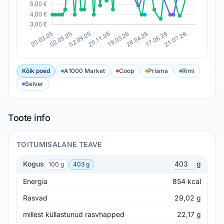
Kõik poed
A1000 Market
Coop
Prisma
Rimi
Selver
Toote info
TOITUMISALANE TEAVE
Kogus
g
100 g
403 g
Energia
854
kcal
Rasvad
29,02
g
millest küllastunud rasvhapped
22,17
g