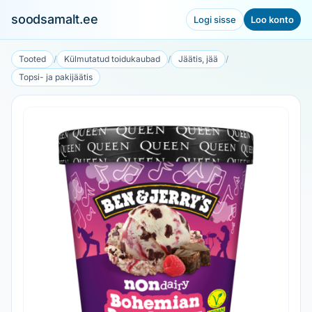
soodsamalt.ee
Logi sisse
Loo konto
Tooted
/
Külmutatud toidukaubad
/
Jäätis, jää
/
Topsi- ja pakijäätis