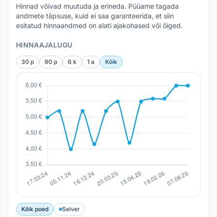
Hinnad võivad muutuda ja erineda. Püüame tagada
andmete täpsuse, kuid ei saa garanteerida, et siin
esitatud hinnaandmed on alati ajakohased või õiged.
HINNAAJALUGU
30 p
90 p
6 k
1 a
Kõik
Kõik poed
Selver