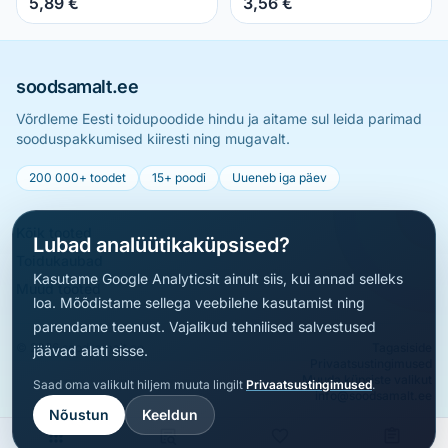
5,89 €
3,56 €
soodsamalt.ee
Võrdleme Eesti toidupoodide hindu ja aitame sul leida parimad
sooduspakkumised kiiresti ning mugavalt.
200 000+ toodet
15+ poodi
Uueneb iga päev
Kõik tooted
Lubad analüütikaküpsised?
Toidukaubad
Kasutame Google Analyticsit ainult siis, kui annad selleks
Muud tooted
loa. Mõõdistame sellega veebilehe kasutamist ning
parendame teenust. Vajalikud tehnilised salvestused
© 2026 soodsamalt.ee
Tagasiside
jäävad alati sisse.
Privaatsustingimused
Muuda küpsiste valikut
Saad oma valikult hiljem muuta lingilt
Privaatsustingimused
.
info@soodsamalt.ee
Nõustun
Keeldun