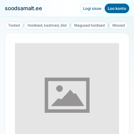
soodsamalt.ee
Logi sisse
Loo konto
Tooted
/
Hoidised, kastmed, õlid
/
Magusad hoidised
/
Moosid