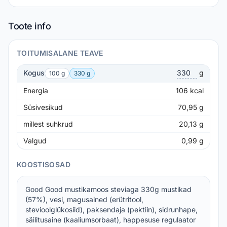
Toote info
TOITUMISALANE TEAVE
Kogus
g
100 g
330 g
Energia
106
kcal
Süsivesikud
70,95
g
millest suhkrud
20,13
g
Valgud
0,99
g
KOOSTISOSAD
Good Good mustikamoos steviaga 330g mustikad
(57%), vesi, magusained (erütritool,
stevioolglükosiid), paksendaja (pektiin), sidrunhape,
säilitusaine (kaaliumsorbaat), happesuse regulaator