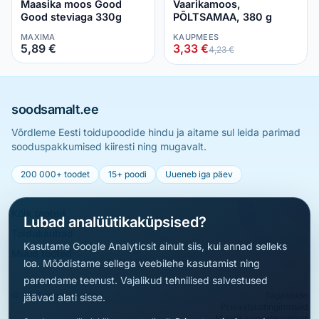
Maasika moos Good
Vaarikamoos,
Good steviaga 330g
PÕLTSAMAA, 380 g
MAXIMA
KAUPMEES
5,89 €
3,33 €
4,23 €
soodsamalt.ee
Võrdleme Eesti toidupoodide hindu ja aitame sul leida parimad
sooduspakkumised kiiresti ning mugavalt.
200 000+ toodet
15+ poodi
Uueneb iga päev
Kõik tooted
Lubad analüütikaküpsised?
Toidukaubad
Kasutame Google Analyticsit ainult siis, kui annad selleks
Muud tooted
loa. Mõõdistame sellega veebilehe kasutamist ning
parendame teenust. Vajalikud tehnilised salvestused
© 2026 soodsamalt.ee
Tagasiside
jäävad alati sisse.
Privaatsustingimused
Muuda küpsiste valikut