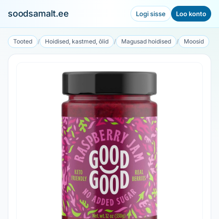
soodsamalt.ee
Logi sisse
Loo konto
Tooted
/
Hoidised, kastmed, õlid
/
Magusad hoidised
/
Moosid