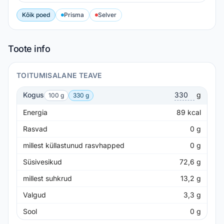
Kõik poed
Prisma
Selver
Toote info
TOITUMISALANE TEAVE
Kogus
g
100 g
330 g
Energia
89
kcal
Rasvad
0
g
millest küllastunud rasvhapped
0
g
Süsivesikud
72,6
g
millest suhkrud
13,2
g
Valgud
3,3
g
Sool
0
g