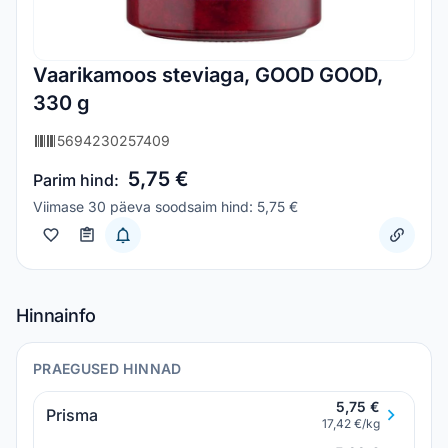
Vaarikamoos steviaga, GOOD GOOD,
330 g
5694230257409
5,75 €
Parim hind:
Viimase 30 päeva soodsaim hind: 5,75 €
Hinnainfo
PRAEGUSED HINNAD
5,75 €
Prisma
17,42 €/kg