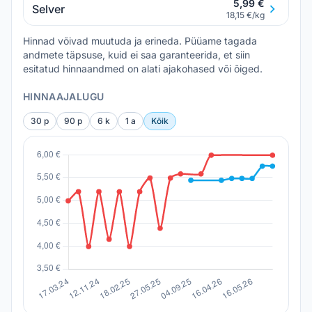
5,99 €
Selver
18,15 €/kg
Hinnad võivad muutuda ja erineda. Püüame tagada
andmete täpsuse, kuid ei saa garanteerida, et siin
esitatud hinnaandmed on alati ajakohased või õiged.
HINNAAJALUGU
30 p
90 p
6 k
1 a
Kõik