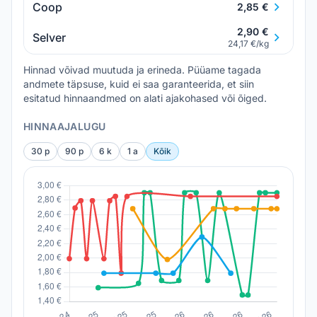
Coop
2,85 €
2,90 €
Selver
24,17 €/kg
Hinnad võivad muutuda ja erineda. Püüame tagada
andmete täpsuse, kuid ei saa garanteerida, et siin
esitatud hinnaandmed on alati ajakohased või õiged.
HINNAAJALUGU
30 p
90 p
6 k
1 a
Kõik