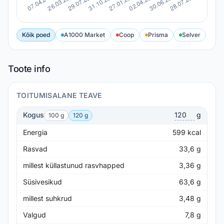
Kõik poed
A1000 Market
Coop
Prisma
Selver
Toote info
TOITUMISALANE TEAVE
Kogus
g
100 g
120 g
Energia
599
kcal
Rasvad
33,6
g
millest küllastunud rasvhapped
3,36
g
Süsivesikud
63,6
g
millest suhkrud
3,48
g
Valgud
7,8
g