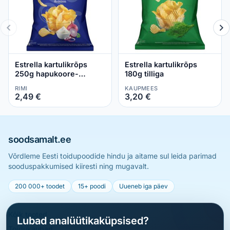
Estrella kartulikrõps
Estrella kartulikrõps
250g hapukoore-
180g tilliga
sibulamaitseline
RIMI
KAUPMEES
2,49 €
3,20 €
soodsamalt.ee
Võrdleme Eesti toidupoodide hindu ja aitame sul leida parimad
sooduspakkumised kiiresti ning mugavalt.
200 000+ toodet
15+ poodi
Uueneb iga päev
Kõik tooted
Lubad analüütikaküpsised?
Toidukaubad