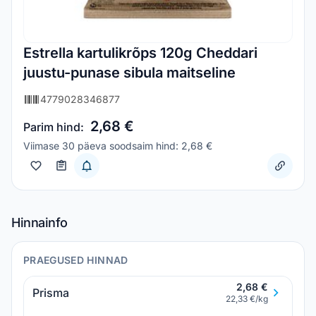
Estrella kartulikrõps 120g Cheddari
juustu-punase sibula maitseline
4779028346877
2,68 €
Parim hind:
Viimase 30 päeva soodsaim hind: 2,68 €
Hinnainfo
PRAEGUSED HINNAD
2,68 €
Prisma
22,33 €/kg