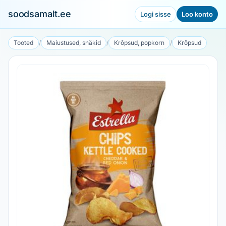
soodsamalt.ee
Logi sisse
Loo konto
Tooted
/
Maiustused, snäkid
/
Krõpsud, popkorn
/
Krõpsud