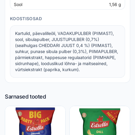
Sool
1,56
g
KOOSTISOSAD
Kartulid, päevalilleõli, VADAKUPULBER (PIIMAST),
sool, sibulapulber, JUUSTUPULBER (0,7%)
(sealhulgas CHEDDARI JUUST 0,4 %) (PIIMAST),
suhkur, punase sibula pulber (0,3%), PIIMAPULBER,
pärmiekstrakt, happesuse regulaatorid (PIIMHAPE,
sidrunhape), looduslikud lõhna- ja maitseained,
vürtsiekstrakt (paprika, kurkum).
Sarnased tooted