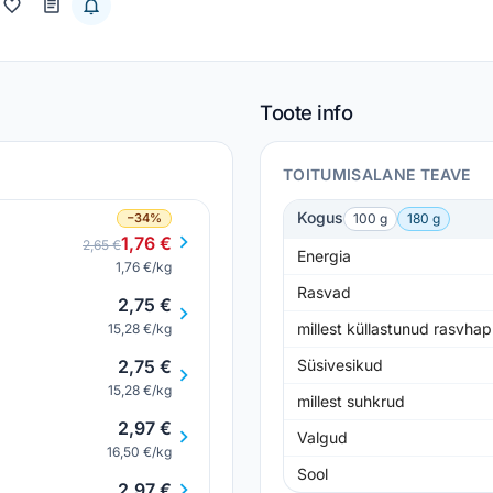
Toote info
TOITUMISALANE TEAVE
Kogus
−34%
100 g
180 g
1,76 €
2,65 €
Energia
1,76 €/kg
Rasvad
2,75 €
millest küllastunud rasvha
15,28 €/kg
2,75 €
Süsivesikud
15,28 €/kg
millest suhkrud
2,97 €
Valgud
16,50 €/kg
Sool
2,97 €