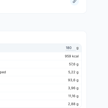
g
959
kcal
57,6
g
pped
5,22
g
93,6
g
3,96
g
11,16
g
2,88
g