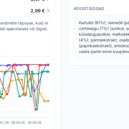
KOOSTISOSAD
2,99 €
Kartulid (61%), taimeõli (päe
andmete täpsuse, kuid ei
vürtsisegu (7%) (suhkur, so
lati ajakohased või õiged.
küüslaugupulber, maltodeks
(4%), pärmiekstrakt, osalis
(paprikaekstrakt), antioksü
vaata parim enne kuupäeva