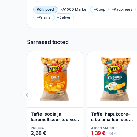
Kõik poed
A1000 Market
Coop
Kaupmees
Prisma
Selver
Sarnased tooted
Taffel soola ja
Taffel hapukoore-
karamelliseeritud või
sibulamaitselised
maitselised siledad
siledad kartulilaastud
PRISMA
A1000 MARKET
kartulilaastud180g
180g
2,68 €
1,39 €
2,64 €