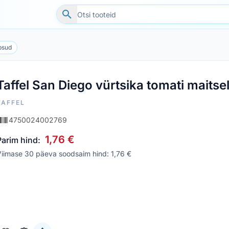
psud
Taffel San Diego vürtsika tomati maitse
TAFFEL
4750024002769
1,76 €
Parim hind:
iimase 30 päeva soodsaim hind: 1,76 €