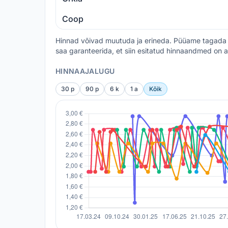
Coop
Hinnad võivad muutuda ja erineda. Püüame tagada 
saa garanteerida, et siin esitatud hinnaandmed on a
HINNAAJALUGU
30 p
90 p
6 k
1 a
Kõik