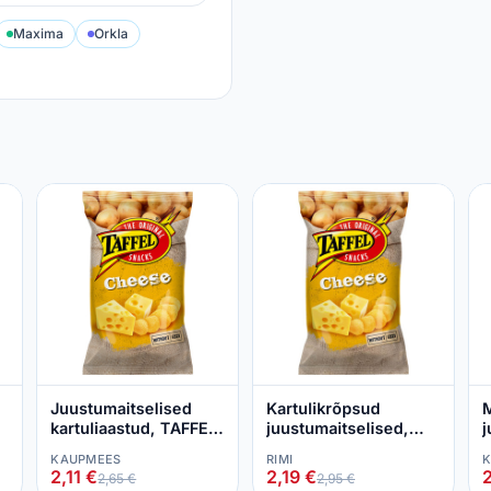
Maxima
Orkla
Juustumaitselised
Kartulikrõpsud
M
kartuliaastud, TAFFEL,
juustumaitselised,
j
180 g
TAFFEL, 180 g
N
KAUPMEES
RIMI
K
2,11 €
2,19 €
2
2,65 €
2,95 €