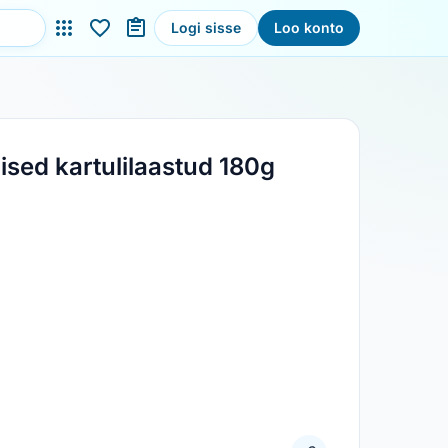
Logi sisse
Loo konto
lised kartulilaastud 180g