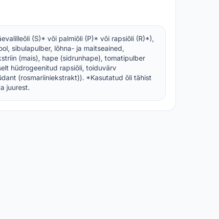
valilleõli (S)* või palmiõli (P)* või rapsiõli (R)*),
ol, sibulapulber, lõhna- ja maitseained,
triin (mais), hape (sidrunhape), tomatipulber
elt hüdrogeenitud rapsiõli, toiduvärv
dant (rosmariiniekstrakt)). *Kasutatud õli tähist
 juurest.