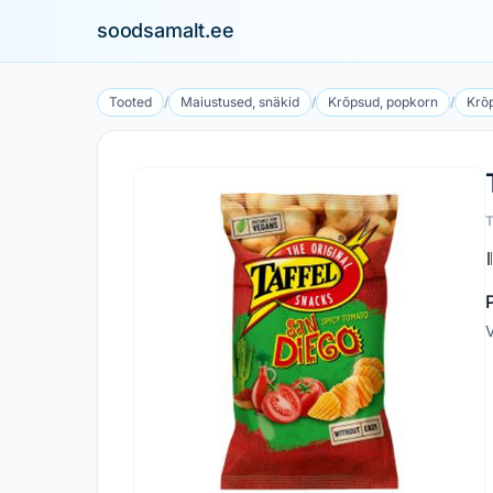
soodsamalt.ee
Tooted
/
Maiustused, snäkid
/
Krõpsud, popkorn
/
Krõ
V