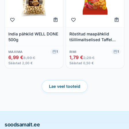
India pähklid WELL DONE
Röstitud maapähklid
500g
tšillimaitselised Taffel
140g
1
1
MAXIMA
RIMI
6,99 €
1,79 €
8,99 €
2,29 €
Säästad 2,00 €
Säästad 0,50 €
Lae veel tooteid
soodsamalt.ee