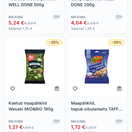
WELL DONE 500g
DONE 200g
1
1
MAXIMA
MAXIMA
5,24 €
4,04 €
6,99 €
5,39 €
Säästad 1,75 €
Säästad 1,35 €
−25%
−25%
Kaetud maapähklid
Maapähklid,
Wasabi MIO&RIO 190g
hapuk.sibulamaits.TAFFEL
140
1
1
MAXIMA
MAXIMA
1,27 €
1,72 €
1,69 €
2,29 €