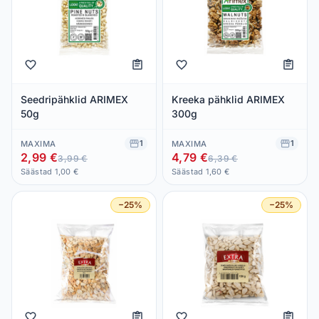
Seedripähklid ARIMEX
Kreeka pähklid ARIMEX
50g
300g
1
1
MAXIMA
MAXIMA
2,99 €
4,79 €
3,99 €
6,39 €
Säästad 1,00 €
Säästad 1,60 €
−25%
−25%