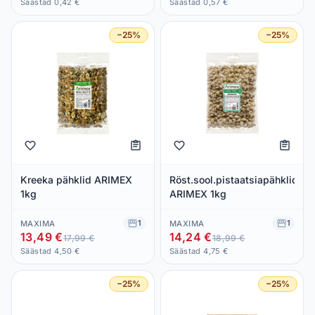
Säästad 0,42 €
Säästad 0,57 €
−25%
−25%
Kreeka pähklid ARIMEX
Röst.sool.pistaatsiapähklid
1kg
ARIMEX 1kg
1
1
MAXIMA
MAXIMA
13,49 €
14,24 €
17,99 €
18,99 €
Säästad 4,50 €
Säästad 4,75 €
−25%
−25%