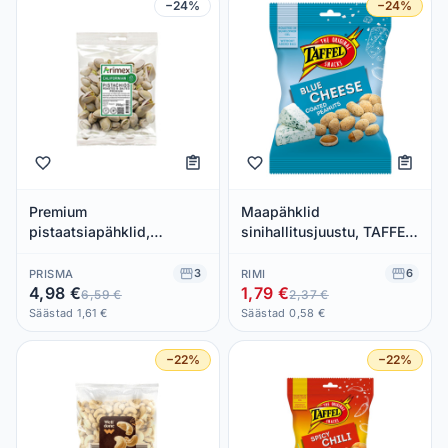
−24%
−24%
Premium
Maapähklid
pistaatsiapähklid,
sinihallitusjuustu, TAFFEL,
ARIMEX, 250g
140g
3
6
PRISMA
RIMI
4,98 €
1,79 €
6,59 €
2,37 €
Säästad 1,61 €
Säästad 0,58 €
−22%
−22%