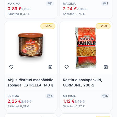
1
1
MAXIMA
MAXIMA
0,89 €
2,24 €
1,19 €
2,99 €
Säästad 0,30 €
Säästad 0,75 €
−25%
−25%
Ahjus röstitud maapähklid
Röstitud soolapähklid,
soolaga, ESTRELLA, 140 g
GERMUND, 200 g
4
5
PRISMA
MAXIMA
2,25 €
1,12 €
2,99 €
1,49 €
Säästad 0,74 €
Säästad 0,37 €