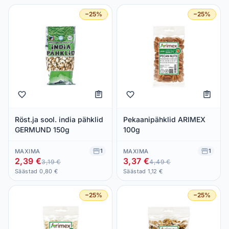
−25%
−25%
Röst.ja sool. india pähklid
Pekaanipähklid ARIMEX
GERMUND 150g
100g
1
1
MAXIMA
MAXIMA
2,39 €
3,37 €
3,19 €
4,49 €
Säästad 0,80 €
Säästad 1,12 €
−25%
−25%