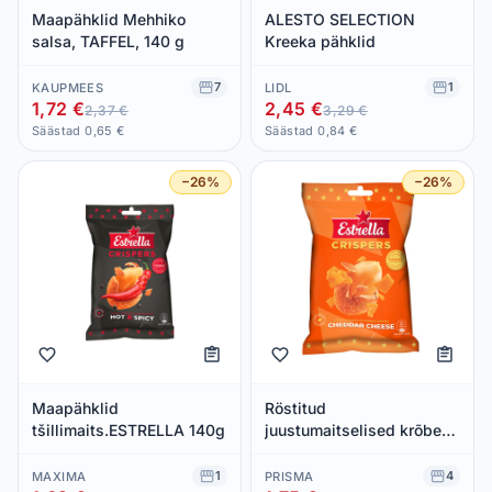
Maapähklid Mehhiko
ALESTO SELECTION
salsa, TAFFEL, 140 g
Kreeka pähklid
7
1
KAUPMEES
LIDL
1,72 €
2,45 €
2,37 €
3,29 €
Säästad 0,65 €
Säästad 0,84 €
−26%
−26%
Maapähklid
Röstitud
tšillimaits.ESTRELLA 140g
juustumaitselised krõbeda
kattega maapähklid,
ESTRELLA, 140g
1
4
MAXIMA
PRISMA