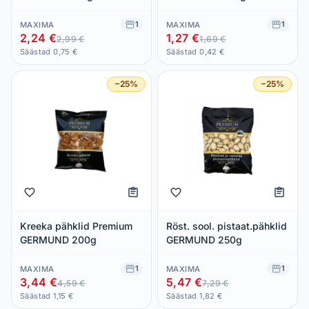
1
1
MAXIMA
MAXIMA
2,24 €
1,27 €
2,99 €
1,69 €
Säästad 0,75 €
Säästad 0,42 €
−25%
−25%
Kreeka pähklid Premium
Röst. sool. pistaat.pähklid
GERMUND 200g
GERMUND 250g
1
1
MAXIMA
MAXIMA
3,44 €
5,47 €
4,59 €
7,29 €
Säästad 1,15 €
Säästad 1,82 €