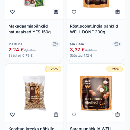
Makadaamiapähklid
Röst.soolat.india pähklid
naturaalsed YES 150g
WELL DONE 200g
1
1
MAXIMA
MAXIMA
2,24 €
3,37 €
2,99 €
4,49 €
Säästad 0,75 €
Säästad 1,12 €
−25%
−25%
Kooritud kreeka pähklid
Sarapuupähklid WELL