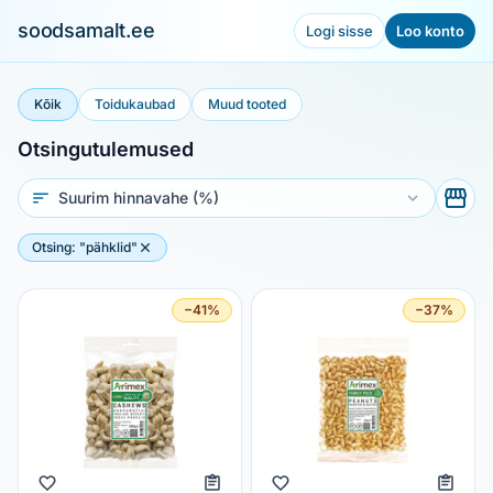
soodsamalt.ee
Logi sisse
Loo konto
Kõik
Toidukaubad
Muud tooted
Otsingutulemused
Sorteeri
Otsing: "pähklid"
−41%
−37%