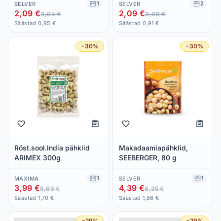
1
2
SELVER
SELVER
2,09 €
2,09 €
3,04 €
3,00 €
Säästad 0,95 €
Säästad 0,91 €
−30%
−30%
Röst.sool.India pähklid
Makadaamiapähklid,
ARIMEX 300g
SEEBERGER, 80 g
1
1
MAXIMA
SELVER
3,99 €
4,39 €
5,69 €
6,25 €
Säästad 1,70 €
Säästad 1,86 €
−29%
−29%