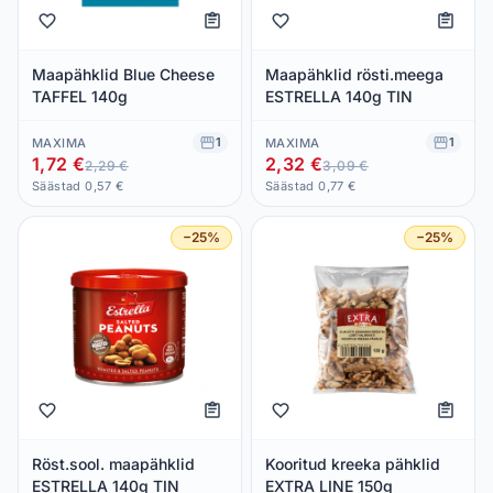
Maapähklid Blue Cheese
Maapähklid rösti.meega
TAFFEL 140g
ESTRELLA 140g TIN
1
1
MAXIMA
MAXIMA
1,72 €
2,32 €
2,29 €
3,09 €
Säästad 0,57 €
Säästad 0,77 €
−25%
−25%
Röst.sool. maapähklid
Kooritud kreeka pähklid
ESTRELLA 140g TIN
EXTRA LINE 150g