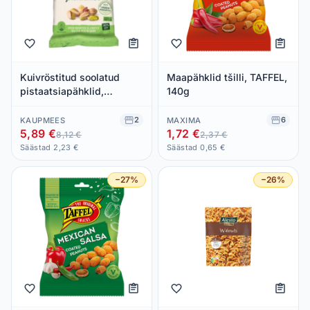
Kuivröstitud soolatud
Maapähklid tšilli, TAFFEL,
pistaatsiapähklid,
140g
ESTRELLA, 275g
2
6
KAUPMEES
MAXIMA
5,89 €
1,72 €
8,12 €
2,37 €
Säästad 2,23 €
Säästad 0,65 €
−27%
−26%