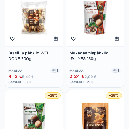
Brasiilia pähklid WELL
Makadaamiapähklid
DONE 200g
röst.YES 150g
1
1
MAXIMA
MAXIMA
4,12 €
2,24 €
5,49 €
2,99 €
Säästad 1,37 €
Säästad 0,75 €
−25%
−25%