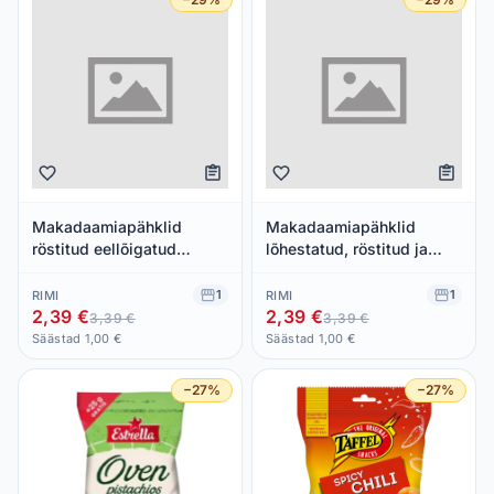
Makadaamiapähklid
Makadaamiapähklid
röstitud eellõigatud
lõhestatud, röstitud ja
koores Yes 150g
soolatud Yes 150g
1
1
RIMI
RIMI
2,39 €
2,39 €
3,39 €
3,39 €
Säästad 1,00 €
Säästad 1,00 €
−27%
−27%