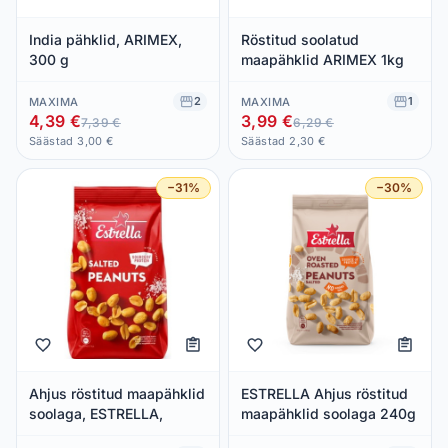
India pähklid, ARIMEX,
Röstitud soolatud
300 g
maapähklid ARIMEX 1kg
2
1
MAXIMA
MAXIMA
4,39 €
3,99 €
7,39 €
6,29 €
Säästad 3,00 €
Säästad 2,30 €
−31%
−30%
Ahjus röstitud maapähklid
ESTRELLA Ahjus röstitud
soolaga, ESTRELLA,
maapähklid soolaga 240g