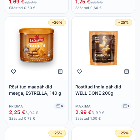
1,69 €
1,75 €
2,29 €
2,35 €
Säästad 0,60 €
Säästad 0,60 €
−26%
−25%
Röstitud maapähklid
Röstitud india pähklid
meega, ESTRELLA, 140 g
WELL DONE 200g
4
1
PRISMA
MAXIMA
2,25 €
2,99 €
3,04 €
3,99 €
Säästad 0,79 €
Säästad 1,00 €
−25%
−25%