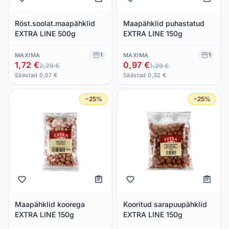
Röst.soolat.maapähklid
Maapähklid puhastatud
EXTRA LINE 500g
EXTRA LINE 150g
1
1
MAXIMA
MAXIMA
1,72 €
0,97 €
2,29 €
1,29 €
Säästad 0,57 €
Säästad 0,32 €
−25%
−25%
Maapähklid koorega
Kooritud sarapuupähklid
EXTRA LINE 150g
EXTRA LINE 150g