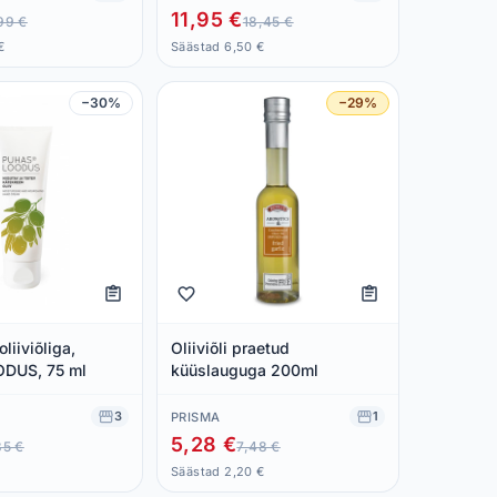
11,95 €
99 €
18,45 €
€
Säästad 6,50 €
−30%
−29%
liiviõliga,
Oliiviõli praetud
DUS, 75 ml
küüslauguga 200ml
3
1
PRISMA
5,28 €
85 €
7,48 €
€
Säästad 2,20 €