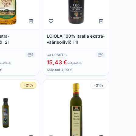
stra-
LOIOLA 100% Itaalia ekstra-
li 2l
väärisoliiviõli 1l
1
1
KAUPMEES
15,43 €
7,29 €
20,42 €
 €
Säästad 4,99 €
−21%
−21%