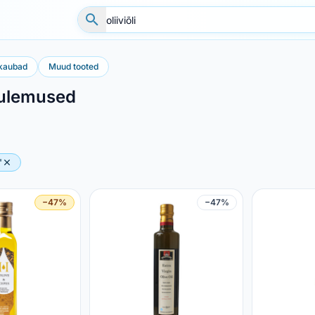
kaubad
Muud tooted
tulemused
"
−47%
−47%