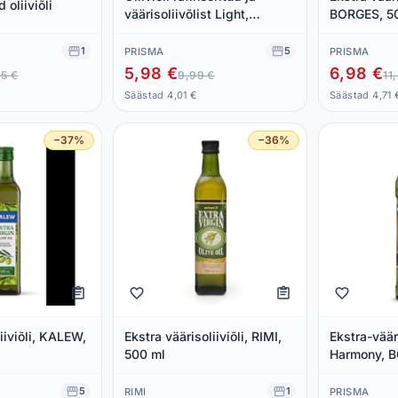
 oliiviõli
väärisoliivõlist Light,
BORGES, 5
BORGES, 500 ml
1
5
PRISMA
PRISMA
5,98 €
6,98 €
95 €
9,99 €
11
Säästad 4,01 €
Säästad 4,71 
−37%
−36%
iiviõli, KALEW,
Ekstra väärisoliiviõli, RIMI,
Ekstra-vääri
500 ml
Harmony, 
5
1
RIMI
PRISMA