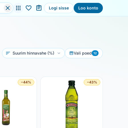
Logi sisse
Loo konto
Sorteeri
Vali poed
12
−44%
−43%