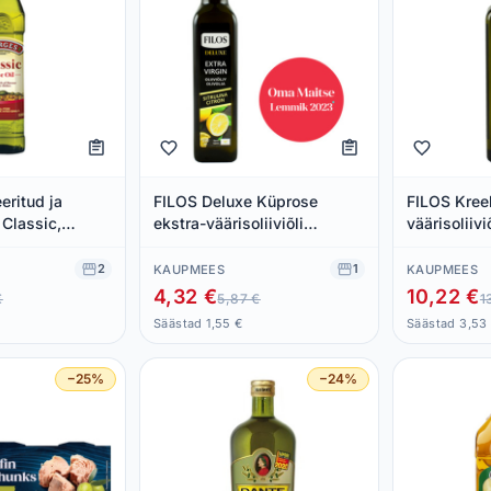
eeritud ja
FILOS Deluxe Küprose
FILOS Kree
i Classic,
ekstra-väärisoliiviõli
väärisoliivi
 ml
sidruniga 250ml
2
1
KAUPMEES
KAUPMEES
4,32 €
10,22 €
€
5,87 €
1
Säästad 1,55 €
Säästad 3,53
−25%
−24%