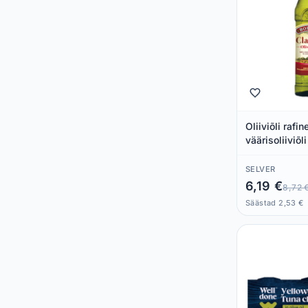
Oliiviõli rafin
väärisoliiviõl
BORGES, 500
SELVER
6,19 €
8,72 
Säästad 2,53 €