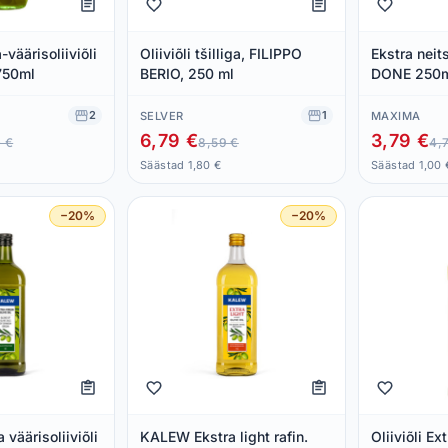
väärisoliiviõli
Oliiviõli tšilliga, FILIPPO
Ekstra neits
 750ml
BERIO, 250 ml
DONE 250
2
1
SELVER
MAXIMA
6,79 €
3,79 €
0 €
8,59 €
4,
Säästad 1,80 €
Säästad 1,00 
−20%
−20%
väärisoliiviõli
KALEW Ekstra light rafin.
Oliiviõli E