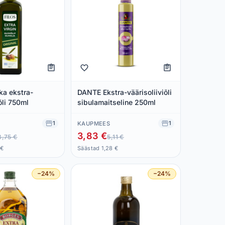
ka ekstra-
DANTE Ekstra-väärisoliiviõli
õli 750ml
sibulamaitseline 250ml
1
1
KAUPMEES
3,83 €
3,75 €
5,11 €
 €
Säästad 1,28 €
−24%
−24%