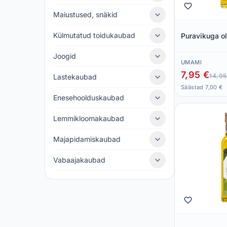
Maiustused, snäkid
Külmutatud toidukaubad
Puravikuga ol
Joogid
UMAMI
7,95 €
14,95
Lastekaubad
Säästad 7,00 €
Enesehoolduskaubad
Lemmikloomakaubad
Majapidamiskaubad
Vabaajakaubad