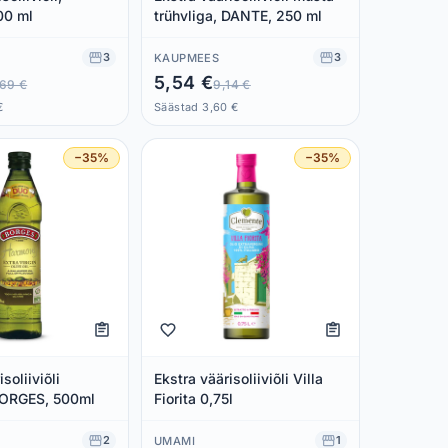
00 ml
trühvliga, DANTE, 250 ml
3
3
KAUPMEES
5,54 €
,69 €
9,14 €
€
Säästad 3,60 €
−35%
−35%
soliiviõli
Ekstra väärisoliiviõli Villa
BORGES, 500ml
Fiorita 0,75l
2
1
UMAMI