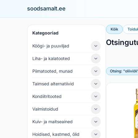
soodsamalt.ee
Kõik
Toidu
Kategooriad
Otsingu
Köögi- ja puuviljad
Liha- ja kalatooted
Piimatooted, munad
Otsing: "oliiviõli
Taimsed alternatiivid
Kondiitritooted
Valmistoidud
Kuiv- ja maitseained
Hoidised, kastmed, õlid