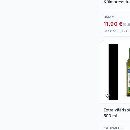
Külmpressitud
UMAMI
11,90 €
19,
Säästad 8,05 €
Extra väärisol
500 ml
KAUPMEES