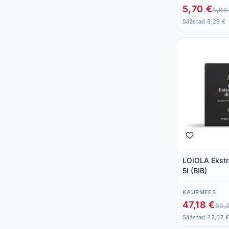
5,70 €
8,99
Säästad 3,29 €
LOIOLA Ekstra
5l (BIB)
KAUPMEES
47,18 €
69,
Säästad 22,07 €