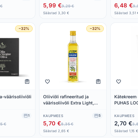
5,99 €
6,48 €
 €
9,29 €
9,
Säästad 3,30 €
Säästad 3,51 
−32%
−32%
-väärisoliiviõli
Oliiviõli rafineeritud ja
Kätekreem o
väärisoliivõli Extra Light,
PUHAS LOO
KALEW, 500ml
1
5
KAUPMEES
KAUPMEES
5,70 €
2,70 €
25 €
8,35 €
3,
Säästad 2,65 €
Säästad 1,15 