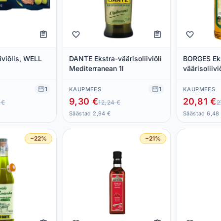
iiviõlis, WELL
DANTE Ekstra-väärisoliiviõli
BORGES Ek
Mediterranean 1l
väärisoliiviõ
1
1
KAUPMEES
KAUPMEES
9,30 €
20,81 €
 €
12,24 €
2
Säästad 2,94 €
Säästad 6,48
−22%
−21%