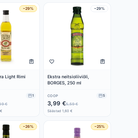
−29%
−29%
tra Light Rimi
Ekstra neitsioliiviõli,
BORGES, 250 ml
1
5
COOP
3,99 €
39 €
5,59 €
 €
Säästad 1,60 €
−26%
−25%