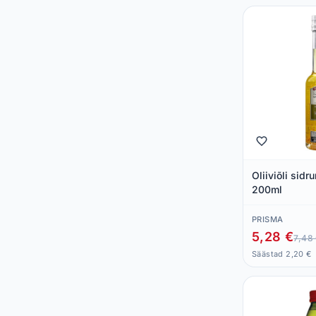
Oliiviõli sidr
200ml
PRISMA
5,28 €
7,48
Säästad 2,20 €