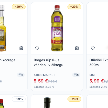
−29%
−29%
unikoorega
Borges rüpsi- ja
Oliiviõli Ex
väärisoliiviõlisegu 1 l
500ml
1
5
A1000 MARKET
RIMI
5,59 €
5,99 €
 €
7,92 €
8,
Säästad 2,33 €
Säästad 2,40
−29%
−26%