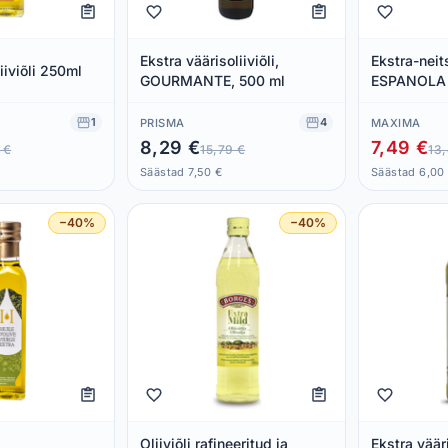
Ekstra väärisoliiviõli,
Ekstra-neits
iiviõli 250ml
GOURMANTE, 500 ml
ESPANOLA
1
4
PRISMA
MAXIMA
8,29 €
7,49 €
 €
15,79 €
13
Säästad 7,50 €
Säästad 6,00
−40%
−40%
Oliiviõli rafineeritud ja
Ekstra vääri