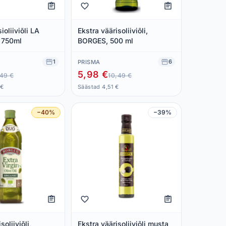
ioliiviõli LA
Ekstra väärisoliiviõli,
 750ml
BORGES, 500 ml
1
6
PRISMA
5,98 €
,49 €
10,49 €
 €
Säästad 4,51 €
−40%
−39%
soliiviõli,
Ekstra väärisoliiviõli musta