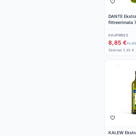
DANTE Ekstra-
filtreerimata
KAUPMEES
8,85 €
11,3
Säästad 2,45 €
KALEW Ekstra 