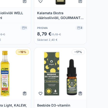
ioliiviõli WELL
Kalamata Ekstra
ml
väärisoliiviõli, GOURMANTE,
500 ml
1
3
PRISMA
8,79 €
79 €
11,19 €
€
Säästad 2,40 €
−19%
−17%
xtra Light, KALEW,
Beebide D3-vitamiin