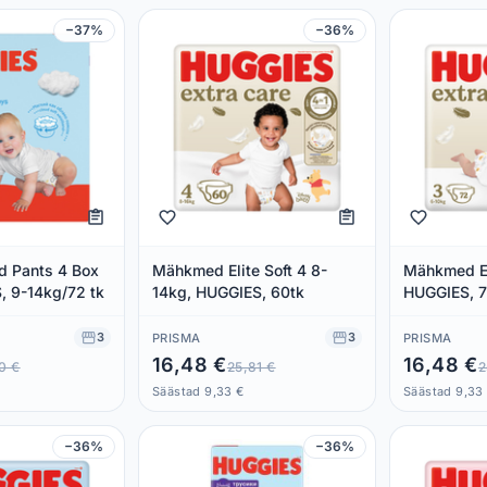
−37%
−36%
 Pants 4 Box
Mähkmed Elite Soft 4 8-
Mähkmed El
, 9-14kg/72 tk
14kg, HUGGIES, 60tk
HUGGIES, 7
3
3
PRISMA
PRISMA
16,48 €
16,48 €
0 €
25,81 €
2
Säästad 9,33 €
Säästad 9,33
−36%
−36%