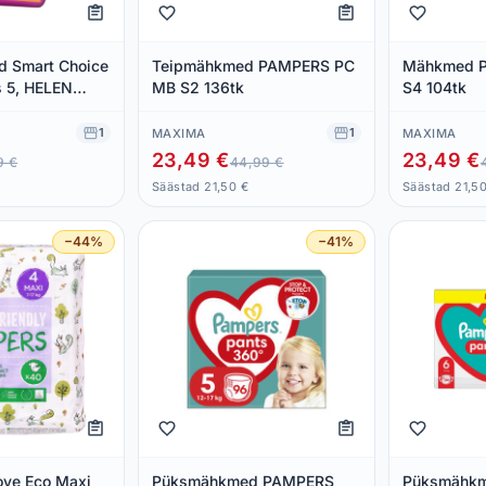
 Smart Choice
Teipmähkmed PAMPERS PC
Mähkmed 
s 5, HELEN
MB S2 136tk
S4 104tk
8 kg/40 tk
1
1
MAXIMA
MAXIMA
23,49 €
23,49 €
9 €
44,99 €
Säästad 21,50 €
Säästad 21,5
−44%
−41%
ove Eco Maxi
Püksmähkmed PAMPERS
Püksmähk