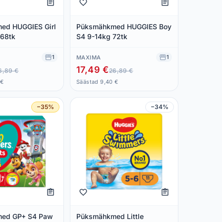
ed HUGGIES Girl
Püksmähkmed HUGGIES Boy
 68tk
S4 9-14kg 72tk
1
1
MAXIMA
17,49 €
6,89 €
26,89 €
 €
Säästad 9,40 €
−35%
−34%
ed GP+ S4 Paw
Püksmähkmed Little