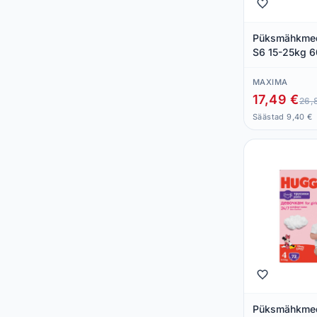
Püksmähkme
S6 15-25kg 6
MAXIMA
17,49 €
26,
Säästad 9,40 €
Püksmähkmed