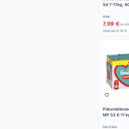
S4 7-17kg, 4
RIMI
7,99 €
14,29
Säästad 6,30 €
Püksmähkme
MP S3 6-11 k
MAXIMA