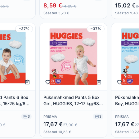
8,59 €
15,02 €
,55 €
14,29 €
2
Säästad 5,70 €
Säästad 9,48
−37%
−37%
 Pants 6 Box
Püksmähkmed Pants 5 Box
Püksmähkm
, 15-25 kg/60
Girl, HUGGIES, 12-17 kg/68
Boy, HUGGI
tk
tk
3
3
PRISMA
PRISMA
17,67 €
17,67 €
0 €
27,90 €
27
Säästad 10,23 €
Säästad 10,2