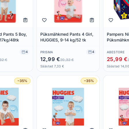
 Pants 5 Boy,
Püksmähkmed Pants 4 Girl,
Pampers Ni
17kg/48tk
HUGGIES, 9-14 kg/52 tk
Püksmähkme
Mähet, 15+
4
4
PRISMA
ABESTORE
12,99 €
25,99 €
32 €
20,32 €
Säästad 7,33 €
Säästad 14,0
−35%
−35%