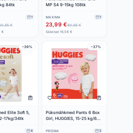
kg 84tk
MP S4 9-15kg 108tk
1
1
MAXIMA
23,99 €
40,55 €
40,55 €
6 €
Säästad 16,56 €
−39%
−37%
d Elite Soft 5,
Püksmähkmed Pants 6 Box
2-17kg/34tk
Girl, HUGGIES, 15-25 kg/60
tk
4
3
PRISMA