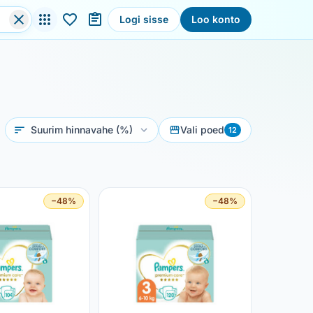
Logi sisse
Loo konto
Sorteeri
Vali poed
12
−48%
−48%