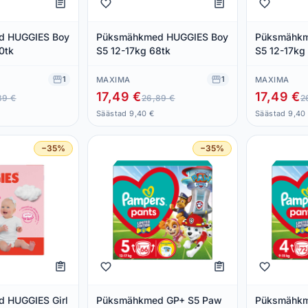
d HUGGIES Boy
Püksmähkmed HUGGIES Boy
Püksmähkm
0tk
S5 12-17kg 68tk
S5 12-17kg
1
1
MAXIMA
MAXIMA
17,49 €
17,49 €
89 €
26,89 €
2
Säästad 9,40 €
Säästad 9,40
−35%
−35%
 HUGGIES Girl
Püksmähkmed GP+ S5 Paw
Püksmähkm