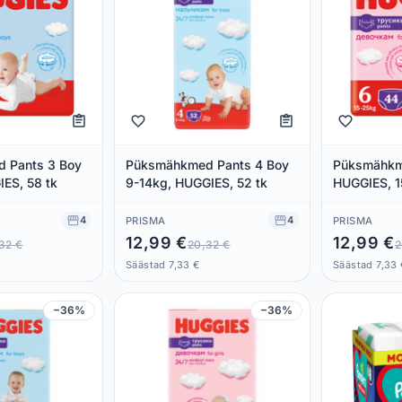
 Pants 3 Boy
Püksmähkmed Pants 4 Boy
Püksmähkme
IES, 58 tk
9-14kg, HUGGIES, 52 tk
HUGGIES, 1
4
4
PRISMA
PRISMA
12,99 €
12,99 €
32 €
20,32 €
2
Säästad 7,33 €
Säästad 7,33 
−36%
−36%