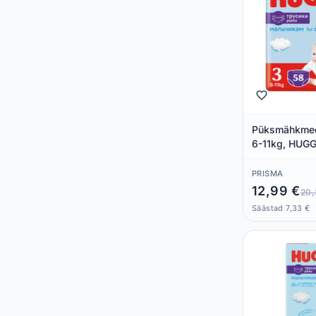
Püksmähkmed
6-11kg, HUGG
PRISMA
12,99 €
20,
Säästad 7,33 €