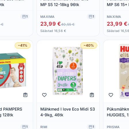
0tk
MP S5 12-18kg 96tk
MP S6 15+ 
1
1
MAXIMA
MAXIMA
23,99 €
23,99 €
 €
40,55 €
Säästad 16,56 €
Säästad 16,5
−41%
−40%
d PAMPERS
Mähkmed I love Eco Midi S3
Püksmähkme
g 128tk
4-9kg, 46tk
HUGGIES, 1
1
1
RIMI
PRISMA