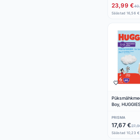
23,99 €
40
Säästad 16,56 €
Püksmähkmed
Boy, HUGGIES
tk
PRISMA
17,67 €
27,9
Säästad 10,23 €