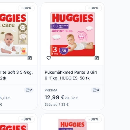
−36%
−36%
ite Soft 3 5-9kg,
Püksmähkmed Pants 3 Girl
2tk
6-11kg, HUGGIES, 58 tk
2
4
PRISMA
12,99 €
5,81 €
20,32 €
 €
Säästad 7,33 €
−36%
−36%