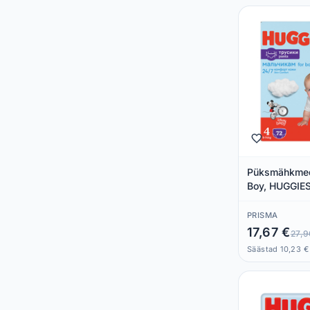
Püksmähkmed
Boy, HUGGIES
PRISMA
17,67 €
27,9
Säästad 10,23 €