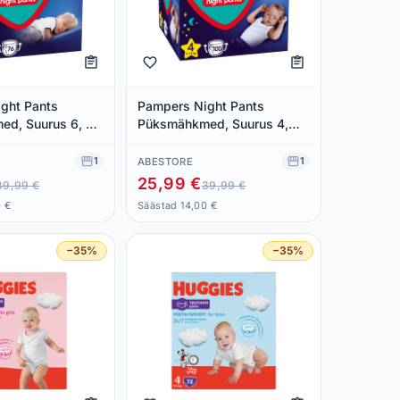
ght Pants
Pampers Night Pants
d, Suurus 6, 76
Püksmähkmed, Suurus 4,
 kg
100 Mähet, 9kg-15kg
1
1
ABESTORE
25,99 €
39,99 €
39,99 €
0 €
Säästad 14,00 €
−35%
−35%