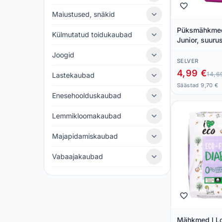
Maiustused, snäkid
Püksmähkmed
Külmutatud toidukaubad
Junior, suuru
HARPER, 12-1
Joogid
SELVER
4,99 €
14,6
Lastekaubad
Säästad 9,70 €
Enesehoolduskaubad
Lemmikloomakaubad
Majapidamiskaubad
Vabaajakaubad
Mähkmed I L