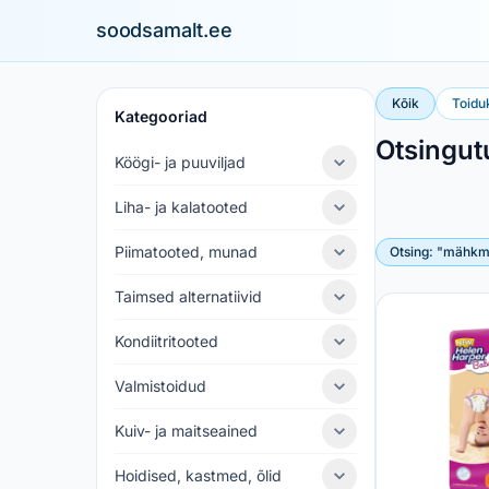
soodsamalt.ee
Kõik
Toidu
Kategooriad
Otsingu
Köögi- ja puuviljad
Liha- ja kalatooted
Piimatooted, munad
Otsing: "mähk
Taimsed alternatiivid
Kondiitritooted
Valmistoidud
Kuiv- ja maitseained
Hoidised, kastmed, õlid