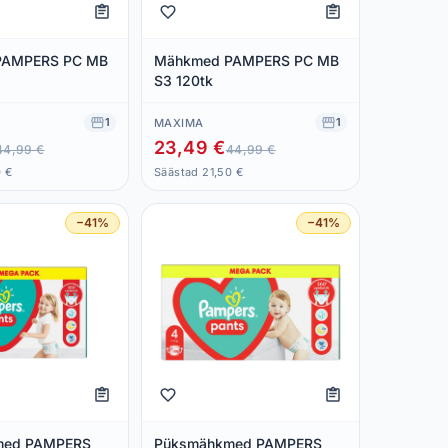
PAMPERS PC MB
Mähkmed PAMPERS PC MB
S3 120tk
1
1
MAXIMA
23,49 €
44,99 €
44,99 €
0 €
Säästad 21,50 €
−41%
−41%
med PAMPERS
Püksmähkmed PAMPERS