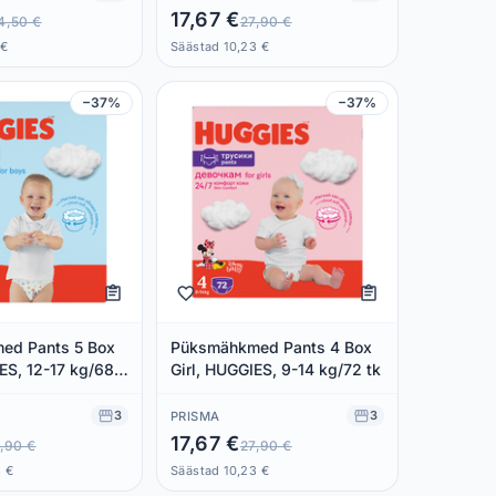
17,67 €
4,50 €
27,90 €
 €
Säästad 10,23 €
−37%
−37%
ed Pants 5 Box
Püksmähkmed Pants 4 Box
ES, 12-17 kg/68
Girl, HUGGIES, 9-14 kg/72 tk
3
3
PRISMA
17,67 €
,90 €
27,90 €
3 €
Säästad 10,23 €