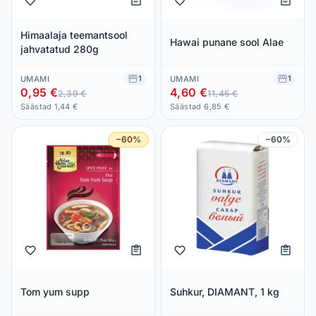
Himaalaja teemantsool
Hawai punane sool Alae
jahvatatud 280g
1
1
UMAMI
UMAMI
0,95 €
4,60 €
2,39 €
11,45 €
Säästad 1,44 €
Säästad 6,85 €
−60%
−60%
Tom yum supp
Suhkur, DIAMANT, 1 kg