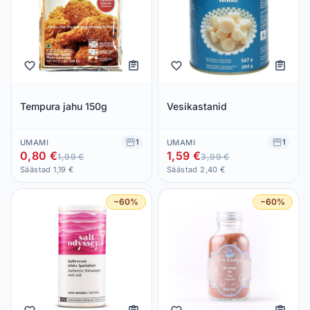
Tempura jahu 150g
Vesikastanid
1
1
UMAMI
UMAMI
0,80 €
1,59 €
1,99 €
3,99 €
Säästad 1,19 €
Säästad 2,40 €
−60%
−60%