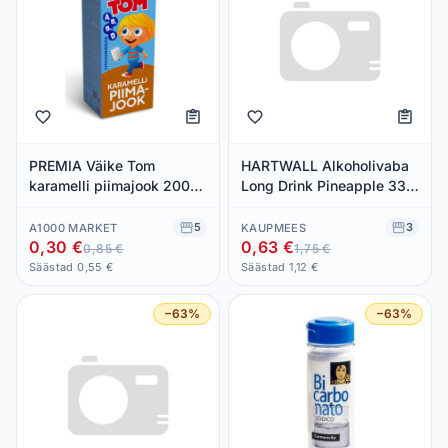
PREMIA Väike Tom
HARTWALL Alkoholivaba
karamelli piimajook 200ml
Long Drink Pineapple 33cl
(kõrgkuumutatud)
(purk)
5
3
A1000 MARKET
KAUPMEES
0,30 €
0,63 €
0,85 €
1,75 €
Säästad 0,55 €
Säästad 1,12 €
−63%
−63%