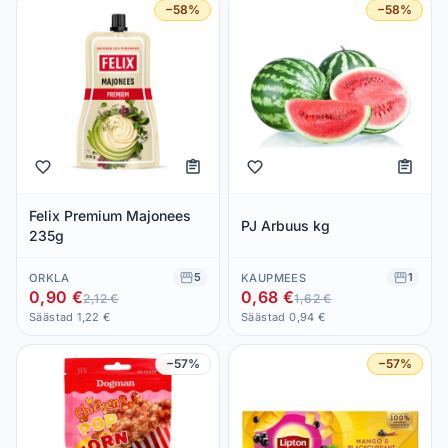
−58%
−58%
Felix Premium Majonees
PJ Arbuus kg
235g
5
1
ORKLA
KAUPMEES
0,90 €
0,68 €
2,12 €
1,62 €
Säästad 1,22 €
Säästad 0,94 €
−57%
−57%