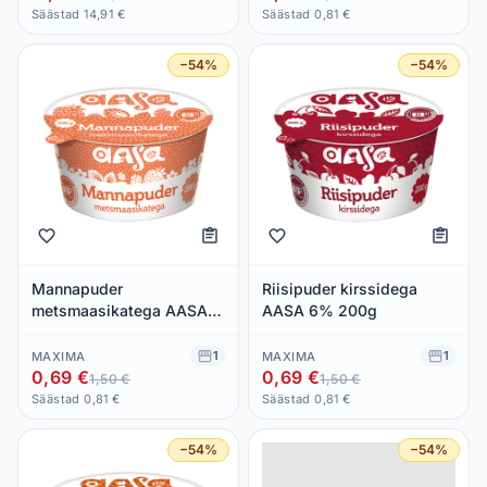
Säästad 14,91 €
Säästad 0,81 €
−54%
−54%
Mannapuder
Riisipuder kirssidega
metsmaasikatega AASA
AASA 6% 200g
6% 200g
1
1
MAXIMA
MAXIMA
0,69 €
0,69 €
1,50 €
1,50 €
Säästad 0,81 €
Säästad 0,81 €
−54%
−54%