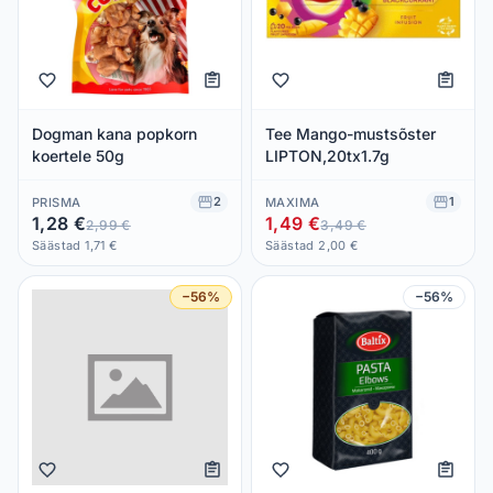
Dogman kana popkorn
Tee Mango-mustsõster
koertele 50g
LIPTON,20tx1.7g
2
1
PRISMA
MAXIMA
1,28 €
1,49 €
2,99 €
3,49 €
Säästad 1,71 €
Säästad 2,00 €
−56%
−56%