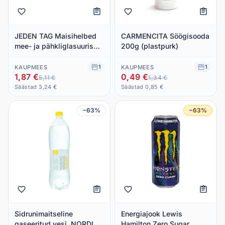
JEDEN TAG Maisihelbed
CARMENCITA Söögisooda
mee- ja pähkliglasuuris
200g (plastpurk)
750g
1
1
KAUPMEES
KAUPMEES
1,87 €
0,49 €
5,11 €
1,34 €
Säästad 3,24 €
Säästad 0,85 €
−63%
−63%
Sidrunimaitseline
Energiajook Lewis
gaseeritud vesi, NORDIC
Hamilton Zero Sugar,