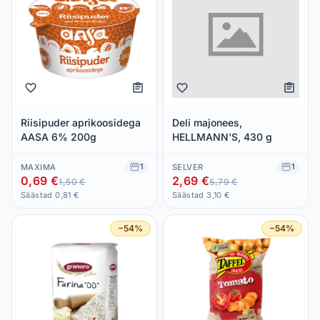
Riisipuder aprikoosidega
Deli majonees,
AASA 6% 200g
HELLMANN'S, 430 g
1
1
MAXIMA
SELVER
0,69 €
2,69 €
1,50 €
5,79 €
Säästad 0,81 €
Säästad 3,10 €
−54%
−54%