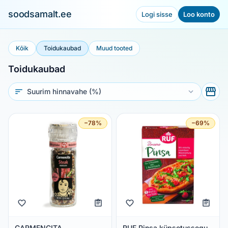
soodsamalt.ee
Logi sisse
Loo konto
Kõik
Toidukaubad
Muud tooted
Toidukaubad
Sorteeri
−78%
−69%
CARMENCITA
RUF Pinsa küpsetussegu