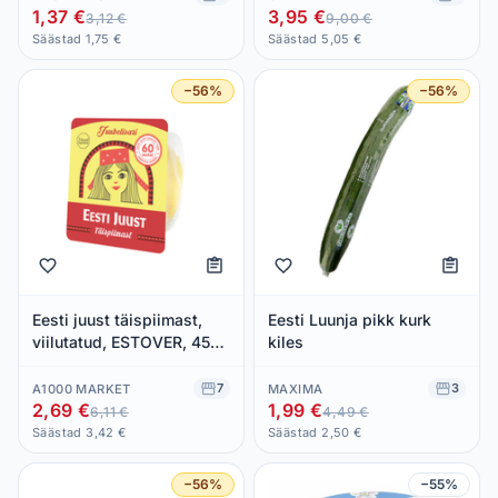
1,37 €
3,95 €
3,12 €
9,00 €
Säästad 1,75 €
Säästad 5,05 €
−56%
−56%
Eesti juust täispiimast,
Eesti Luunja pikk kurk
viilutatud, ESTOVER, 450
kiles
g
7
3
A1000 MARKET
MAXIMA
2,69 €
1,99 €
6,11 €
4,49 €
Säästad 3,42 €
Säästad 2,50 €
−56%
−55%