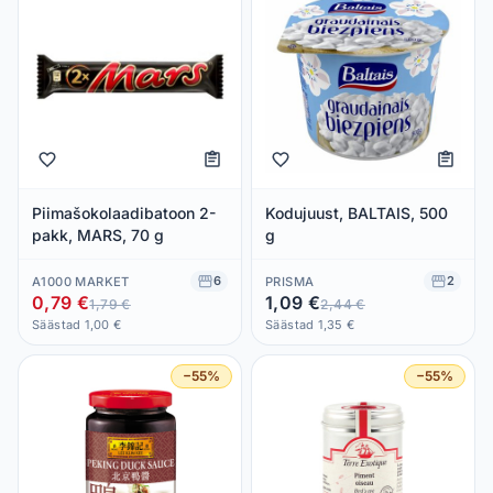
Piimašokolaadibatoon 2-
Kodujuust, BALTAIS, 500
pakk, MARS, 70 g
g
6
2
A1000 MARKET
PRISMA
0,79 €
1,09 €
1,79 €
2,44 €
Säästad 1,00 €
Säästad 1,35 €
−55%
−55%