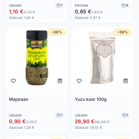
1
4
UMAMI
PRISMA
1,10 €
0,65 €
2,75 €
1,62 €
Säästad 1,65 €
Säästad 0,97 €
−59%
−59%
Majoraan
Yuzu koor 100g
1
1
UMAMI
UMAMI
0,90 €
26,90 €
2,18 €
66,05 €
Säästad 1,28 €
Säästad 39,15 €