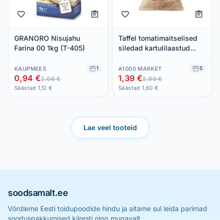
GRANORO Nisujahu
Taffel tomatimaitselised
Farina 00 1kg (T-405)
siledad kartulilaastud
180g
1
5
KAUPMEES
A1000 MARKET
0,94 €
1,39 €
2,06 €
2,99 €
Säästad 1,12 €
Säästad 1,60 €
Lae veel tooteid
soodsamalt.ee
Võrdleme Eesti toidupoodide hindu ja aitame sul leida parimad
sooduspakkumised kiiresti ning mugavalt.