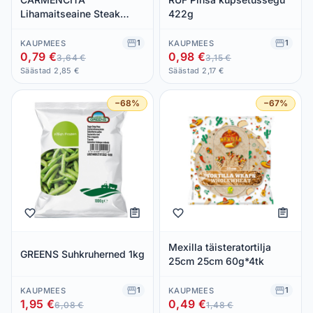
Lihamaitseaine Steak
422g
Iberian 66g (veski)
1
1
KAUPMEES
KAUPMEES
0,79 €
0,98 €
3,64 €
3,15 €
Säästad 2,85 €
Säästad 2,17 €
−68%
−67%
Mexilla täisteratortilja
GREENS Suhkruherned 1kg
25cm 25cm 60g*4tk
1
1
KAUPMEES
KAUPMEES
1,95 €
0,49 €
6,08 €
1,48 €