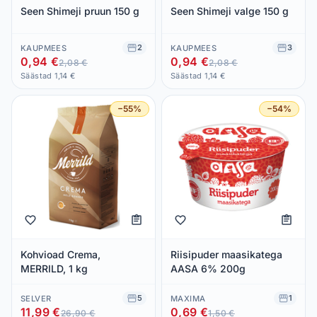
Seen Shimeji pruun 150 g
Seen Shimeji valge 150 g
2
3
KAUPMEES
KAUPMEES
0,94 €
0,94 €
2,08 €
2,08 €
Säästad 1,14 €
Säästad 1,14 €
−55%
−54%
Kohvioad Crema,
Riisipuder maasikatega
MERRILD, 1 kg
AASA 6% 200g
5
1
SELVER
MAXIMA
11,99 €
0,69 €
26,90 €
1,50 €