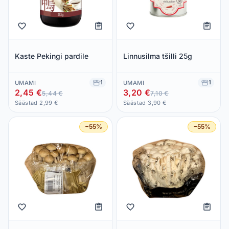
Kaste Pekingi pardile
Linnusilma tšilli 25g
1
1
UMAMI
UMAMI
2,45 €
3,20 €
5,44 €
7,10 €
Säästad 2,99 €
Säästad 3,90 €
−55%
−55%