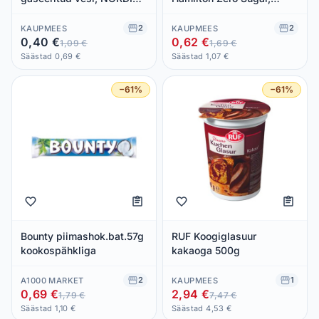
SPRINGS, 1,5 L
MONSTER, 500 ml
2
2
KAUPMEES
KAUPMEES
0,40 €
0,62 €
1,09 €
1,69 €
Säästad 0,69 €
Säästad 1,07 €
−61%
−61%
Bounty piimashok.bat.57g
RUF Koogiglasuur
kookospähkliga
kakaoga 500g
2
1
A1000 MARKET
KAUPMEES
0,69 €
2,94 €
1,79 €
7,47 €
Säästad 1,10 €
Säästad 4,53 €