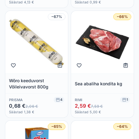
Säästad 4,13 €
Säästad 0,99 €
−67%
−66%
Wõro keeduvorst
Sea abaliha kondita kg
Võileivavorst 800g
4
1
PRISMA
RIMI
0,68 €
2,59 €
2,06 €
7,59 €
Säästad 1,38 €
Säästad 5,00 €
−65%
−64%