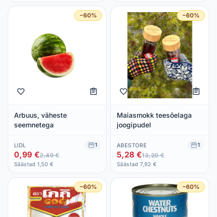
−60%
−60%
Arbuus, väheste
Maiasmokk teesõelaga
seemnetega
joogipudel
1
1
LIDL
ABESTORE
0,99 €
5,28 €
2,49 €
13,20 €
Säästad 1,50 €
Säästad 7,92 €
−60%
−60%