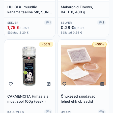
HULGI Kiirnuudlid
Makaronid Elbows,
kanamaitseline 5tk, SUN
BALTIX, 400 g
YAN, 5x60g
1
2
SELVER
SELVER
1,75 €
0,28 €
3,95 €
0,63 €
Säästad 2,20 €
Säästad 0,35 €
−56%
−56%
CARMENCITA Himaalaja
Õhukesed söödavad
must sool 100g (veski)
lehed ehk oblaadid
1
1
KAUPMEES
UMAMI