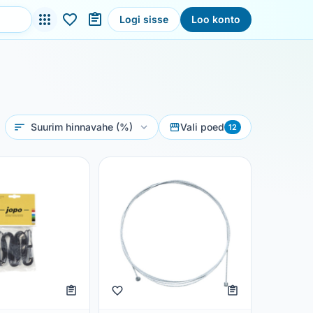
Logi sisse
Loo konto
Sorteeri
Vali poed
12