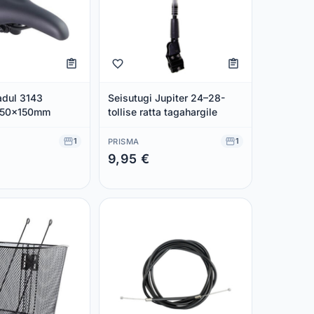
adul 3143
Seisutugi Jupiter 24–28-
250x150mm
tollise ratta tagahargile
1
1
PRISMA
9,95 €
 €
Säästad 0,00 €