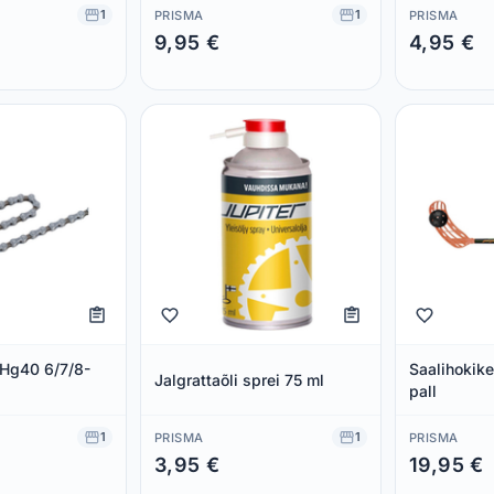
1
1
PRISMA
PRISMA
9,95 €
4,95 €
Säästad 0,00 €
Säästad 0,00
 Hg40 6/7/8-
Saalihokik
Jalgrattaõli sprei 75 ml
pall
1
1
PRISMA
PRISMA
3,95 €
19,95 €
Säästad 0,00 €
Säästad 0,00