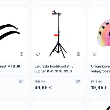
erest MTB JR
Jalgratta hooldusstatiiv
Urban kiive
e
Jupiter KW-7078-09-3
valge/roos
1
1
PRISMA
PRISMA
49,95 €
19,95 €
Säästad 0,00 €
Säästad 0,00