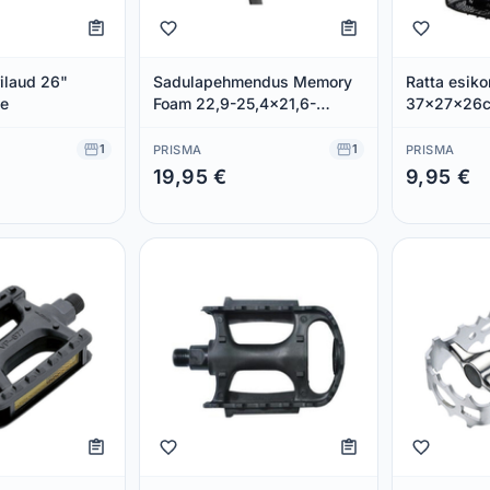
ilaud 26"
Sadulapehmendus Memory
Ratta esiko
le
Foam 22,9-25,4x21,6-
37x27x26
24,1cm
1
1
PRISMA
PRISMA
19,95 €
9,95 €
Säästad 0,00 €
Säästad 0,00