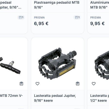
 pedaal
Plastraamiga pedaalid MTB
Alumiinium
piter, 9/16"
9/16"
MTB 9/16"
1
1
PRISMA
PRISMA
6,95 €
9,95 €
Säästad 0,00 €
Säästad 0,00
d MTB 72mm V-
Lasteratta pedaal Jupiter,
Lasteratta 
9/16" keere
1/2" keere