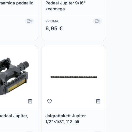
raamiga pedaalid
Pedaal Jupiter 9/16"
keermega
1
1
PRISMA
6,95 €
 €
Säästad 0,00 €
pedaal Jupiter,
Jalgrattakett Jupiter
1/2"×1/8", 112 lüli