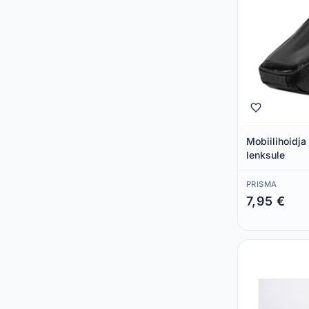
Mobiilihoidja
lenksule
PRISMA
7,95 €
Säästad 0,00 €