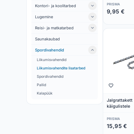
PRISMA
Kontori- ja koolitarbed
9,95 €
Lugemine
Säästad 0,00 €
Reisi- ja matkatarbed
Saunakaubad
Spordivahendid
Liikumisvahendid
Liikumisvahendite lisatarbed
Spordivahendid
Pallid
Kalapüük
Jalgrattakett
käigulistele
PRISMA
15,95 €
Säästad 0,00 €