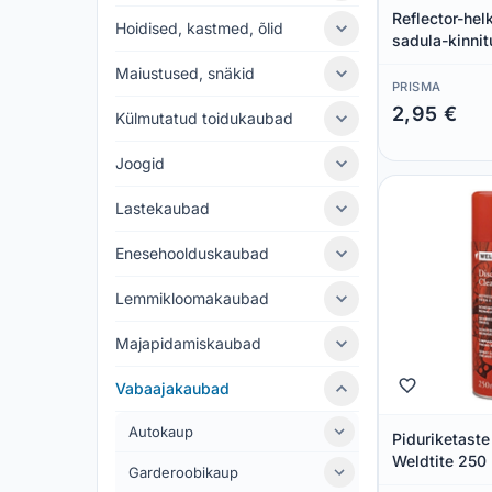
Reflector-helk
Hoidised, kastmed, õlid
sadula-kinni
Maiustused, snäkid
PRISMA
2,95 €
Külmutatud toidukaubad
Säästad 0,00 €
Joogid
Lastekaubad
Enesehoolduskaubad
Lemmikloomakaubad
Majapidamiskaubad
Vabaajakaubad
Autokaup
Piduriketaste
Weldtite 250
Garderoobikaup