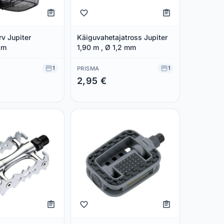
rv Jupiter
Käiguvahetajatross Jupiter
cm
1,90 m , Ø 1,2 mm
1
1
PRISMA
2,95 €
 €
Säästad 0,00 €