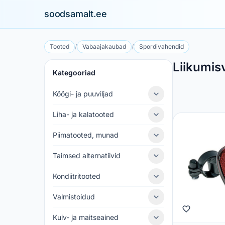
soodsamalt.ee
Tooted
/
Vabaajakaubad
/
Spordivahendid
Liikumis
Kategooriad
Köögi- ja puuviljad
Liha- ja kalatooted
Piimatooted, munad
Taimsed alternatiivid
Kondiitritooted
Valmistoidud
Kuiv- ja maitseained