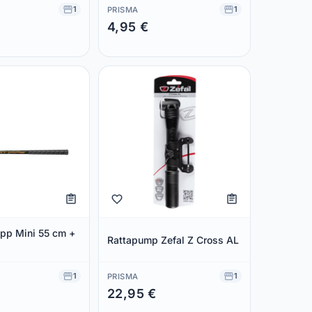
1
1
PRISMA
4,95 €
 €
Säästad 0,00 €
epp Mini 55 cm +
Rattapump Zefal Z Cross AL
1
1
PRISMA
22,95 €
 €
Säästad 0,00 €