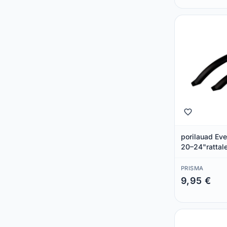
porilauad Ev
20–24"rattal
PRISMA
9,95 €
Säästad 0,00 €