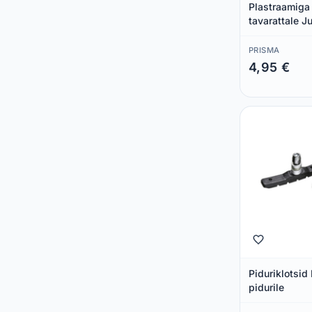
Plastraamiga
tavarattale Ju
keere
PRISMA
4,95 €
Säästad 0,00 €
Piduriklotsi
pidurile