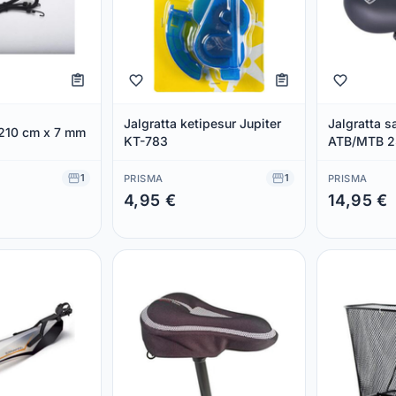
Jalgratta ketipesur Jupiter
Jalgratta s
 210 cm x 7 mm
KT-783
ATB/MTB 
1
1
PRISMA
PRISMA
4,95 €
14,95 €
Säästad 0,00 €
Säästad 0,00