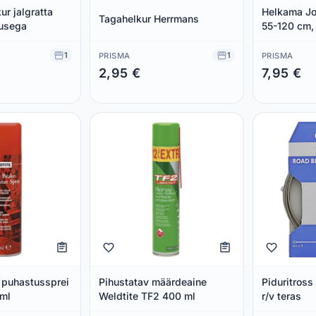
ur jalgratta
Helkama J
Tagahelkur Herrmans
tusega
55-120 cm,
1
1
PRISMA
PRISMA
2,95 €
7,95 €
Säästad 0,00 €
Säästad 0,00
 puhastussprei
Pihustatav määrdeaine
Piduritross
 ml
Weldtite TF2 400 ml
r/v teras