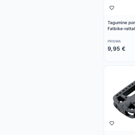
Tagumine por
Fatbike-ratta
PRISMA
9,95 €
Säästad 0,00 €