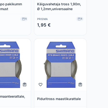
opo pakikumm
Käiguvahetaja tross 1,90m,
 must
Ø 1,2mm,universaalne
1
1
PRISMA
1,95 €
 €
Säästad 0,00 €
 maanteerattale,
Piduritross maastikurattale