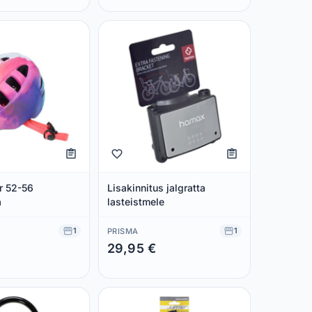
r 52-56
Lisakinnitus jalgratta
a
lasteistmele
1
1
PRISMA
29,95 €
 €
Säästad 0,00 €