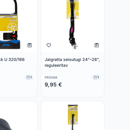
ukk U 320/166
Jalgratta seisutugi 24"–28",
reguleeritav
1
1
PRISMA
9,95 €
 €
Säästad 0,00 €