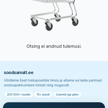
Otsing ei andnud tulemusi.
soodsamalt.ee
Võrdleme Eesti toidupoodide hindu ja aitame sul leida parimad
sooduspakkumised kiiresti ning mugavalt.
200 000+ toodet
15+ poodi
Uueneb iga päev
Kõik tooted