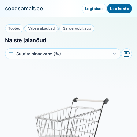
soodsamalt.ee
Logi sisse
Loo konto
Tooted
/
Vabaajakaubad
/
Garderoobikaup
Naiste jalanõud
Sorteeri