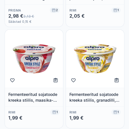
maitsega, ALPRO, 400 g
kaltsiumi ja vitamiinidega
Alpro 200g
2
1
PRISMA
RIMI
2,98 €
2,05 €
3,13 €
Säästad 0,00 €
Säästad 0,15 €
Fermenteeritud sojatoode
Fermenteeritud sojatoode
kreeka stiilis, maasika-
kreeka stiilis, granadilli,
vaarika, kaltsiumi ja
kaltsiumi ja vitamiinidega
vitamiinidega Alpro 150g
Alpro 150g
1
1
RIMI
RIMI
1,99 €
1,99 €
Säästad 0,00 €
Säästad 0,00 €