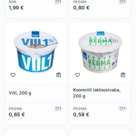
2x125g
1
1
RIMI
PRISMA
1,99 €
0,80 €
Säästad 0,00 €
Säästad 0,00 €
Kooreviili laktoosivaba,
Viili, 200 g
200 g
1
1
PRISMA
PRISMA
0,65 €
0,58 €
Säästad 0,00 €
Säästad 0,00 €