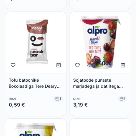
Säästad 0,00 €
Säästad 0,00 €
Tofu batoonike
Sojatoode punaste
šokolaadiga Tere Deary
marjadega ja datlitega
40g
Alpro 400g
1
1
RIMI
RIMI
0,59 €
3,19 €
Säästad 0,00 €
Säästad 0,00 €