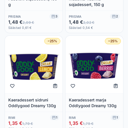
g
sojadessert, 150 g
3
2
PRISMA
PRISMA
1,48 €
1,48 €
2,09 €
2,02 €
Säästad 0,61 €
Säästad 0,54 €
−25%
−25%
Kaeradessert sidruni
Kaeradessert marja
Oddlygood Dreamy 130g
Oddlygood Dreamy 130g
1
1
RIMI
RIMI
1,35 €
1,35 €
1,79 €
1,79 €