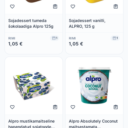
Sojadessert tumeda
Sojadessert vanilli,
šokolaadiga Alpro 125g
ALPRO, 125 g
1
1
RIMI
RIMI
1,05 €
1,05 €
Säästad 0,00 €
Säästad 0,00 €
Alpro mustikamaitseline
Alpro Absolutely Coconut
hapendatud sojatoode
maitsestamata