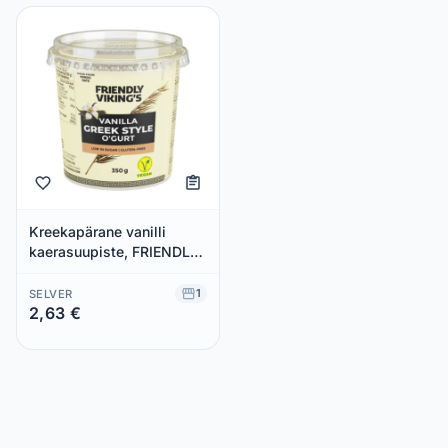
Kreekapärane vanilli
kaerasuupiste, FRIENDLY
VIKING´S, 350 g
1
SELVER
2,63 €
Säästad 0,00 €