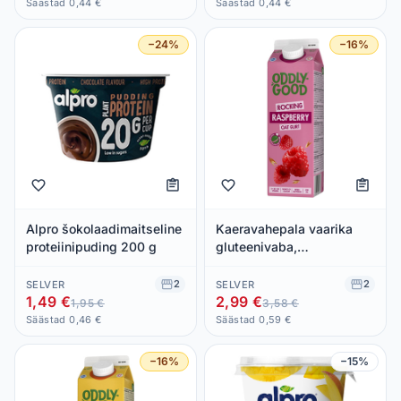
Säästad 0,44 €
Säästad 0,44 €
−24%
−16%
Alpro šokolaadimaitseline
Kaeravahepala vaarika
proteiinipuding 200 g
gluteenivaba,
ODDLYGOOD, 1 kg
2
2
SELVER
SELVER
1,49 €
2,99 €
1,95 €
3,58 €
Säästad 0,46 €
Säästad 0,59 €
−16%
−15%