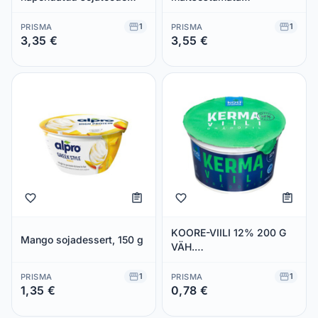
4x125g
kookostoode 350g
1
1
PRISMA
PRISMA
3,35 €
3,55 €
Säästad 0,00 €
Säästad 0,00 €
KOORE-VIILI 12% 200 G
Mango sojadessert, 150 g
VÄH.
LAKTOOSISISALDUSEGA
1
1
PRISMA
PRISMA
1,35 €
0,78 €
Säästad 0,00 €
Säästad 0,00 €