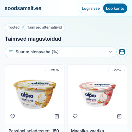
soodsamalt.ee
Logi sisse
Loo konto
Tooted
/
Taimsed alternatiivid
Taimsed magustoidud
Sorteeri
−29%
−27%
Passioni sojadessert, 150
Maasika-vaarika