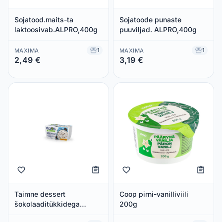
Sojatood.maits-ta
Sojatoode punaste
laktoosivab.ALPRO,400g
puuviljad. ALPRO,400g
1
1
MAXIMA
MAXIMA
2,49 €
3,19 €
Säästad 0,00 €
Säästad 0,00 €
Taimne dessert
Coop pirni-vanilliviili
šokolaaditükkidega
200g
vanillimaitseline Valsoia