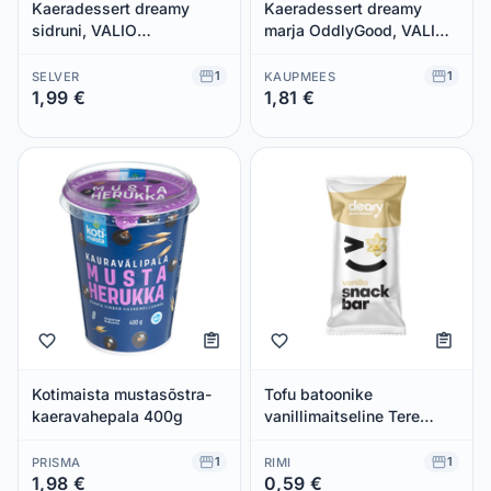
Kaeradessert dreamy
Kaeradessert dreamy
sidruni, VALIO
marja OddlyGood, VALIO,
ODDLYGOOD, 130 g
130 g
1
1
SELVER
KAUPMEES
1,99 €
1,81 €
Säästad 0,00 €
Säästad 0,00 €
Kotimaista mustasõstra-
Tofu batoonike
kaeravahepala 400g
vanillimaitseline Tere
Deary 40g
1
1
PRISMA
RIMI
1,98 €
0,59 €