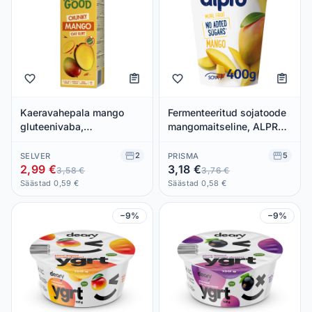
Kaeravahepala mango
Fermenteeritud sojatoode
gluteenivaba,
mangomaitseline, ALPRO,
ODDLYGOOD, 1 kg
400 g
2
5
SELVER
PRISMA
2,99 €
3,18 €
3,58 €
3,76 €
Säästad 0,59 €
Säästad 0,58 €
−9%
−9%