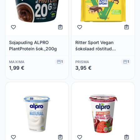
Sojapuding ALPRO
Ritter Sport Vegan
PlantProtein šok.,200g
šokolaad röstitud
maapähklitega 100g
1
1
MAXIMA
PRISMA
1,99 €
3,95 €
Säästad 0,00 €
Säästad 0,00 €