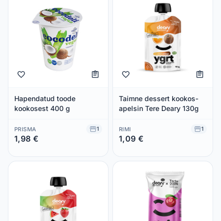
Hapendatud toode
Taimne dessert kookos-
kookosest 400 g
apelsin Tere Deary 130g
1
1
PRISMA
RIMI
1,98 €
1,09 €
Säästad 0,00 €
Säästad 0,00 €