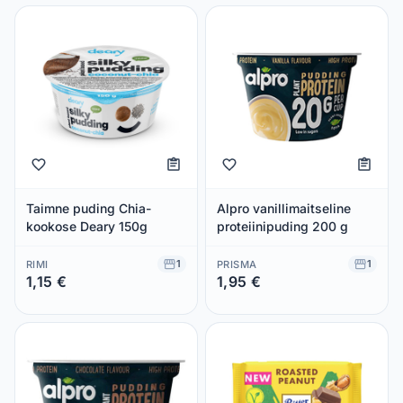
Taimne puding Chia-
Alpro vanillimaitseline
kookose Deary 150g
proteiinipuding 200 g
1
1
RIMI
PRISMA
1,15 €
1,95 €
Säästad 0,00 €
Säästad 0,00 €