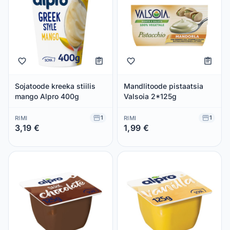
Sojatoode kreeka stiilis
Mandlitoode pistaatsia
mango Alpro 400g
Valsoia 2*125g
1
1
RIMI
RIMI
3,19 €
1,99 €
Säästad 0,00 €
Säästad 0,00 €