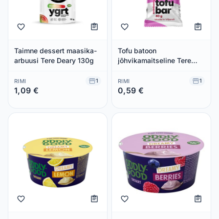
Taimne dessert maasika-
Tofu batoon
arbuusi Tere Deary 130g
jõhvikamaitseline Tere
Deary 40g
1
1
RIMI
RIMI
1,09 €
0,59 €
Säästad 0,00 €
Säästad 0,00 €