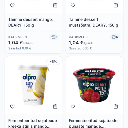
Taimne dessert mango,
Taimne dessert
DEARY, 150 g
mustsõstra, DEARY, 150 g
5
6
KAUPMEES
KAUPMEES
1,04 €
1,04 €
1,14 €
1,14 €
Säästad 0,10 €
Säästad 0,10 €
−5%
Fermenteeritud sojatoode
Fermenteeritud sojatoode
kreeka stiilis mango
punaste marjade,