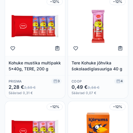
−12%
−12%
Kohuke mustika multipakk
Tere Kohuke jõhvika
5x40g, TERE, 200 g
šokolaadiglasuuriga 40 g
3
4
PRISMA
COOP
2,28 €
0,49 €
2,59 €
0,56 €
Säästad 0,31 €
Säästad 0,07 €
−12%
−12%