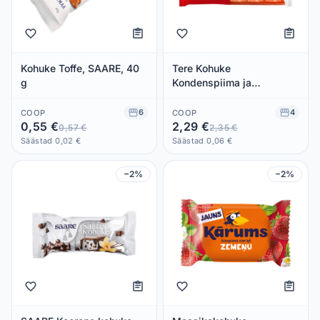
Kohuke Toffe, SAARE, 40
Tere Kohuke
g
Kondenspiima ja
Karamelliglasuuriga
Multipakk 5x40g
6
4
COOP
COOP
0,55 €
2,29 €
0,57 €
2,35 €
Säästad 0,02 €
Säästad 0,06 €
−2%
−2%