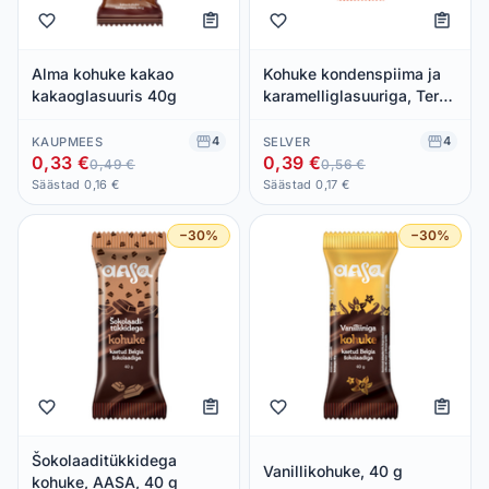
Alma kohuke kakao
Kohuke kondenspiima ja
kakaoglasuuris 40g
karamelliglasuuriga, Tere,
40 g
4
4
KAUPMEES
SELVER
0,33 €
0,39 €
0,49 €
0,56 €
Säästad 0,16 €
Säästad 0,17 €
−30%
−30%
Šokolaaditükkidega
Vanillikohuke, 40 g
kohuke, AASA, 40 g