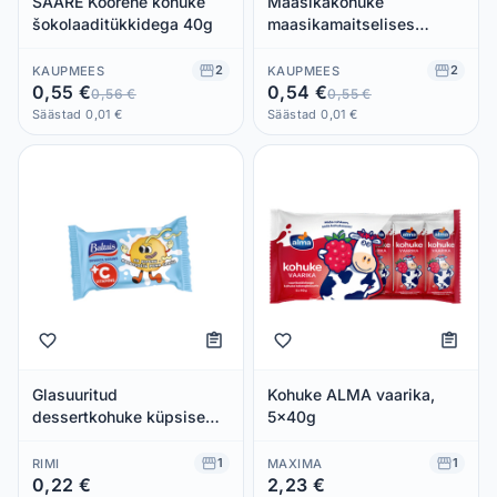
SAARE Koorene kohuke
Maasikakohuke
šokolaaditükkidega 40g
maasikamaitselises
glasuuris, KARUMS, 45 g
2
2
KAUPMEES
KAUPMEES
0,55 €
0,54 €
0,56 €
0,55 €
Säästad 0,01 €
Säästad 0,01 €
Glasuuritud
Kohuke ALMA vaarika,
dessertkohuke küpsise
5x40g
kondespiima c vitamiiniga
Baltais 38g
1
1
RIMI
MAXIMA
0,22 €
2,23 €