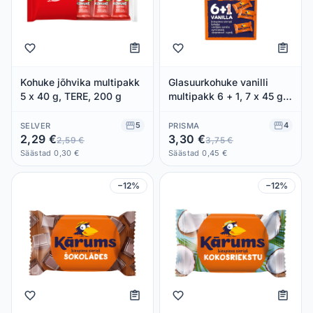
Kohuke jõhvika multipakk
Glasuurkohuke vanilli
5 x 40 g, TERE, 200 g
multipakk 6 + 1, 7 x 45 g,
KARUMS, 315 g
5
4
SELVER
PRISMA
2,29 €
3,30 €
2,59 €
3,75 €
Säästad 0,30 €
Säästad 0,45 €
−12%
−12%