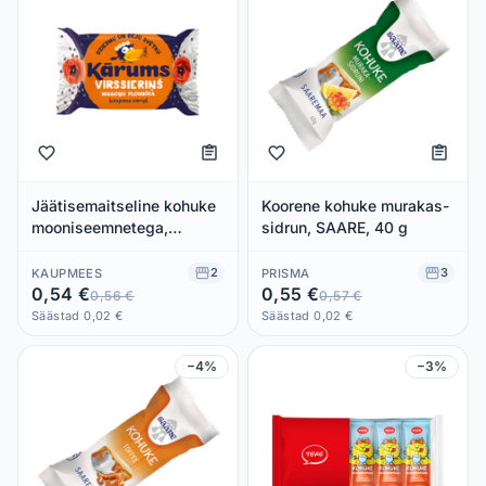
Jäätisemaitseline kohuke
Koorene kohuke murakas-
mooniseemnetega,
sidrun, SAARE, 40 g
KARUMS, 45 g
2
3
KAUPMEES
PRISMA
0,54 €
0,55 €
0,56 €
0,57 €
Säästad 0,02 €
Säästad 0,02 €
−4%
−3%