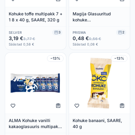
Kohuke toffe multipakk 7 +
Magija Glasuuritud
1 8 x 40 g, SAARE, 320 g
kohuke
kondenspiimatäidisega
45g
3
2
SELVER
PRISMA
3,19 €
0,48 €
3,77 €
0,56 €
Säästad 0,58 €
Säästad 0,08 €
−13%
−13%
ALMA Kohuke vanilli
Kohuke banaani, SAARE,
kakaoglasuuris multipakk
40 g
7x40g