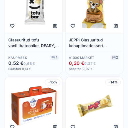
Glasuuritud tofu
JEPPI Glasuuritud
vanillibatoonike, DEARY,
kohupiimadessert
40 g
biskviiditäidisega 38g
4
2
KAUPMEES
A1000 MARKET
0,52 €
0,30 €
0,65 €
0,37 €
Säästad 0,13 €
Säästad 0,07 €
−15%
−14%