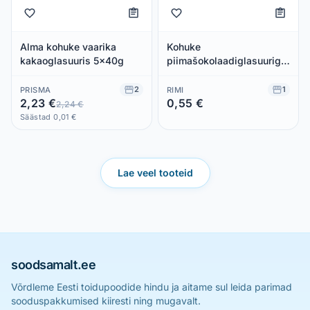
Alma kohuke vaarika
Kohuke
kakaoglasuuris 5x40g
piimašokolaadiglasuuriga
ja küpsisemaitselise
täidisega, MAGIJA, 40 g
2
1
PRISMA
RIMI
2,23 €
0,55 €
2,24 €
Säästad 0,00 €
Säästad 0,01 €
Lae veel tooteid
soodsamalt.ee
Võrdleme Eesti toidupoodide hindu ja aitame sul leida parimad
sooduspakkumised kiiresti ning mugavalt.