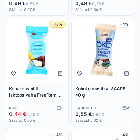
0,49 €
0,49 €
0,56 €
0,55 €
Säästad 0,07 €
Säästad 0,06 €
−10%
−4%
Kohuke vanilli
Kohuke mustika, SAARE,
laktoosivaba FreeForm,
40 g
RIMI, 40 g
1
2
RIMI
KAUPMEES
0,44 €
0,55 €
0,49 €
0,57 €
Säästad 0,05 €
Säästad 0,02 €
−4%
−4%