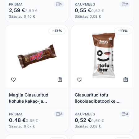
5
2
PRISMA
KAUPMEES
2,59 €
0,55 €
2,99 €
0,63 €
Säästad 0,40 €
Säästad 0,08 €
−13%
−13%
Magija Glasuuritud
Glasuuritud tofu
kohuke kakao-ja
šokolaadibatoonike,
šokolaaditükikestega 45g
DEARY, 40 g
3
3
PRISMA
KAUPMEES
0,48 €
0,52 €
0,55 €
0,60 €
Säästad 0,07 €
Säästad 0,08 €