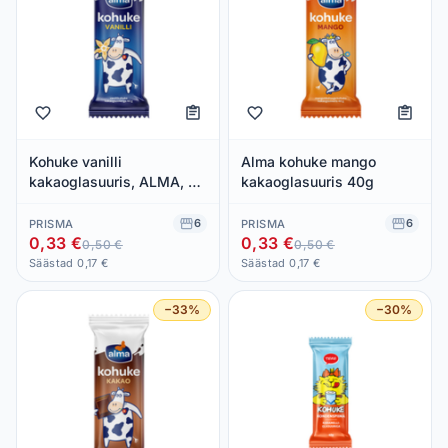
Kohuke vanilli
Alma kohuke mango
kakaoglasuuris, ALMA, 40
kakaoglasuuris 40g
g
6
6
PRISMA
PRISMA
0,33 €
0,33 €
0,50 €
0,50 €
Säästad 0,17 €
Säästad 0,17 €
−33%
−30%