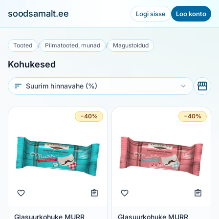
soodsamalt.ee
Logi sisse
Loo konto
Tooted
/
Piimatooted, munad
/
Magustoidud
Kohukesed
Sorteeri
−40%
−40%
Glasuurkohuke MURR
Glasuurkohuke MURR