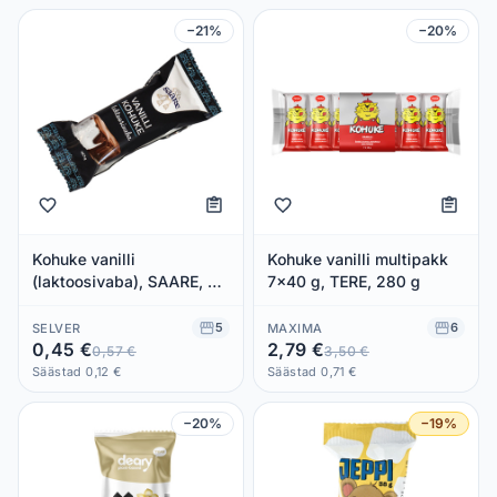
−21%
−20%
Kohuke vanilli
Kohuke vanilli multipakk
(laktoosivaba), SAARE, 40
7x40 g, TERE, 280 g
g
5
6
SELVER
MAXIMA
0,45 €
2,79 €
0,57 €
3,50 €
Säästad 0,12 €
Säästad 0,71 €
−20%
−19%