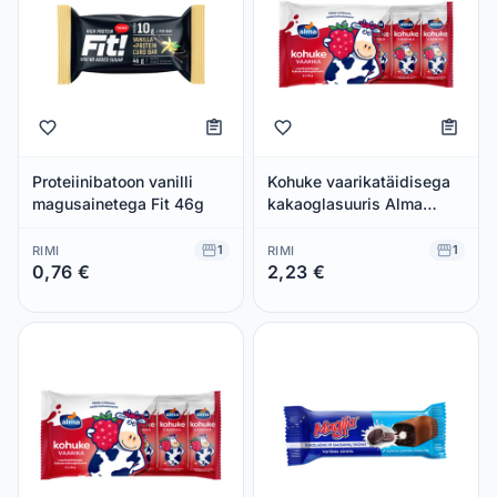
Proteiinibatoon vanilli
Kohuke vaarikatäidisega
magusainetega Fit 46g
kakaoglasuuris Alma
5x40g
1
1
RIMI
RIMI
0,76 €
2,23 €
Säästad 0,00 €
Säästad 0,00 €