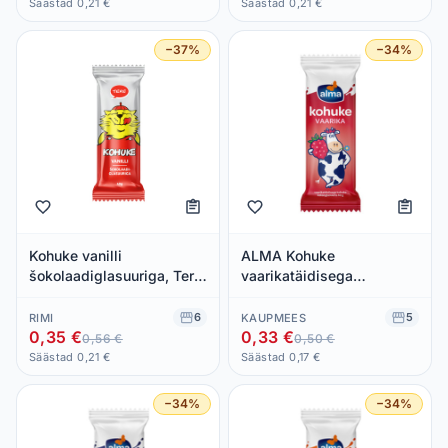
Säästad 0,21 €
Säästad 0,21 €
−37%
−34%
Kohuke vanilli
ALMA Kohuke
šokolaadiglasuuriga, Tere,
vaarikatäidisega
40 g
kakaoglasuuris 40g
6
5
RIMI
KAUPMEES
0,35 €
0,33 €
0,56 €
0,50 €
Säästad 0,21 €
Säästad 0,17 €
−34%
−34%