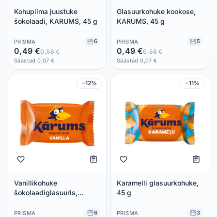
Kohupiima juustuke
Glasuurkohuke kookose,
šokolaadi, KARUMS, 45 g
KARUMS, 45 g
6
5
PRISMA
PRISMA
0,49 €
0,49 €
0,56 €
0,56 €
Säästad 0,07 €
Säästad 0,07 €
−12%
−11%
Vanillikohuke
Karamelli glasuurkohuke,
šokolaadiglasuuris,
45 g
KARUMS, 45 g
6
3
PRISMA
PRISMA