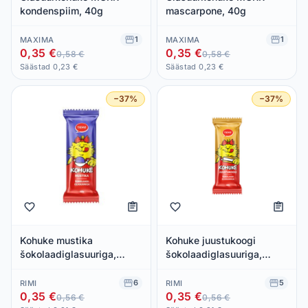
kondenspiim, 40g
mascarpone, 40g
1
1
MAXIMA
MAXIMA
0,35 €
0,35 €
0,58 €
0,58 €
Säästad 0,23 €
Säästad 0,23 €
−37%
−37%
Kohuke mustika
Kohuke juustukoogi
šokolaadiglasuuriga,
šokolaadiglasuuriga,
TERE, 40 g
TERE, 40 g
6
5
RIMI
RIMI
0,35 €
0,35 €
0,56 €
0,56 €