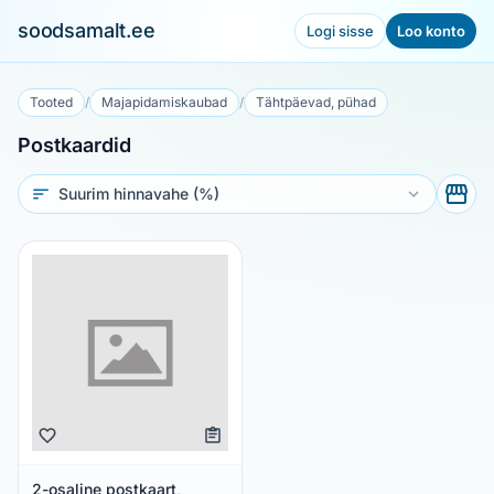
soodsamalt.ee
Logi sisse
Loo konto
Tooted
/
Majapidamiskaubad
/
Tähtpäevad, pühad
Postkaardid
Sorteeri
2-osaline postkaart,