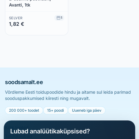
Avanti, 1tk
1
SELVER
1,82 €
Säästad 0,00 €
soodsamalt.ee
Võrdleme Eesti toidupoodide hindu ja aitame sul leida parimad
sooduspakkumised kiiresti ning mugavalt.
200 000+ toodet
15+ poodi
Uueneb iga päev
Kõik tooted
Lubad analüütikaküpsised?
Toidukaubad