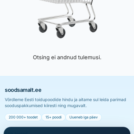
Otsing ei andnud tulemusi.
soodsamalt.ee
Võrdleme Eesti toidupoodide hindu ja aitame sul leida parimad
sooduspakkumised kiiresti ning mugavalt.
200 000+ toodet
15+ poodi
Uueneb iga päev
Kõik tooted