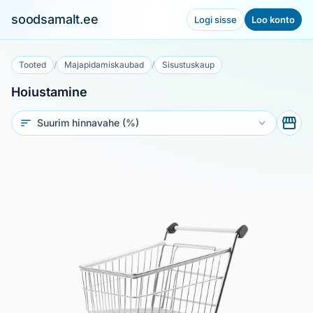
soodsamalt.ee
Logi sisse
Loo konto
Tooted
/
Majapidamiskaubad
/
Sisustuskaup
Hoiustamine
Sorteeri